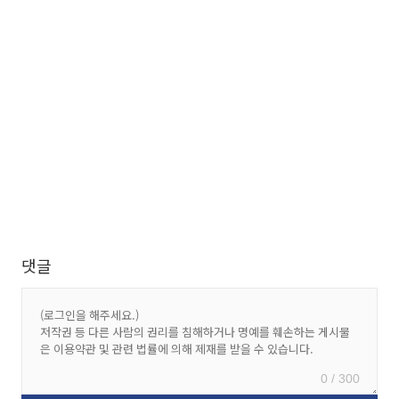
댓글
0 / 300