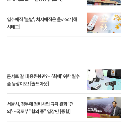
입추매직 '불발', 처서매직은 올까요? [해
시태그]
콘서트 갈 때 응원봉만?⋯'최애' 위한 필수
품 등장이오! [솔드아웃]
서울시, 정부에 정비사업 규제 완화 '건
의'⋯국토부 "협의 중" 입장만 [종합]