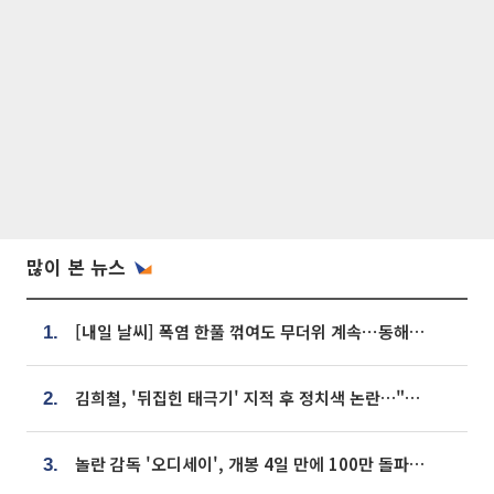
많이 본 뉴스
[내일 날씨] 폭염 한풀 꺾여도 무더위 계속⋯동해안 이틀 연속 비
1.
김희철, '뒤집힌 태극기' 지적 후 정치색 논란…"좌우 떠나 우리나라 국기"
2.
놀란 감독 '오디세이', 개봉 4일 만에 100만 돌파⋯'왕사남' 보다 빠르다
3.