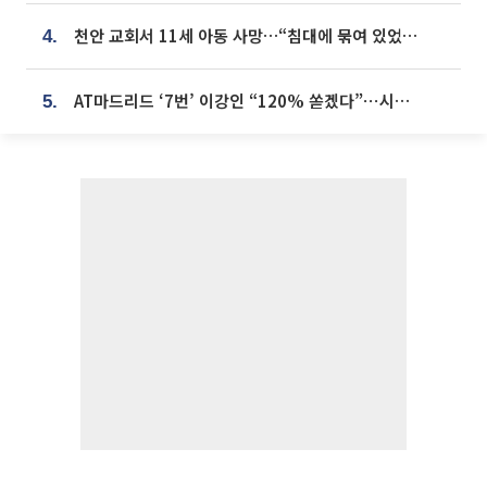
천안 교회서 11세 아동 사망…“침대에 묶여 있었다” 진술 확보
4.
AT마드리드 ‘7번’ 이강인 “120% 쏟겠다”⋯시메오네 감독 “필요한 선수”
5.