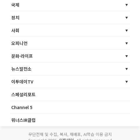
국제
정치
사회
오피니언
문화·라이프
뉴스발전소
이투데이TV
스페셜리포트
Channel 5
위너스IR클럽
무단전재 및 수집, 복사, 재배포, AI학습 이용 금지