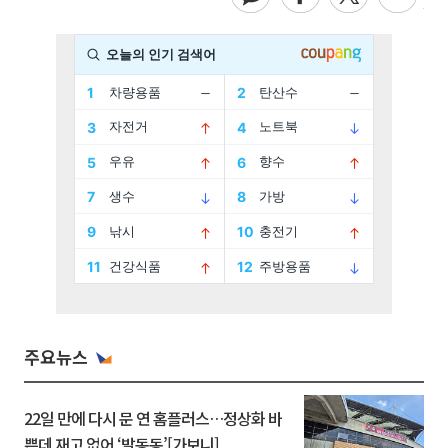
주요뉴스
22일 만에 다시 문 연 홈플러스…정상화 바
쁜데 재고 없어 ‘발동동’[가보니]