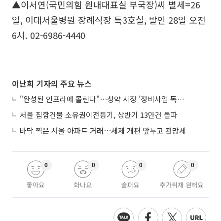
▲이서연(국민의힘 원내대표실 부국장)씨 별세=26
일, 이대서울병원 장례식장 특3호실, 발인 28일 오전
6시. 02-6986-4440
이난희 기자의 주요 뉴스
"완성된 인프라에 몰린다"⋯청약 시장 '정비사업 독주' 42배 격차
서울 집합건물 소유권이전등기, 상반기 13만건 돌파
바닥 찍은 서울 아파트 거래⋯세제 개편 앞두고 관망세
0
0
0
0
좋아요
화나요
슬퍼요
추가취재 원해요