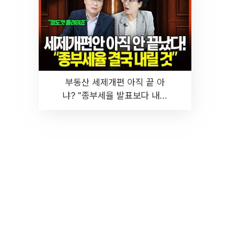
부동산 세제개편 아직 끝 아
냐? "종부세율 발표보다 내릴
것" 장기거주·양도세 전망 I 집
땅지성 I 김인만, 진미윤