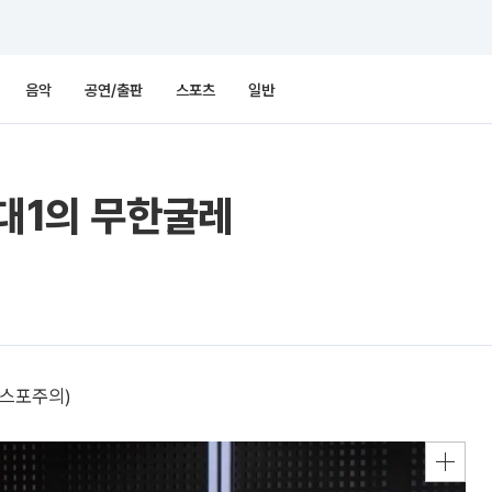
음악
공연/출판
스포츠
일반
1대1의 무한굴레
(스포주의)