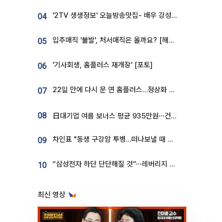
'2TV 생생정보' 오늘방송맛집- 배우 강성진 단골! 쌀국수ㆍ푸팟퐁 커리 맛집 '블○○○'
04
입추매직 '불발', 처서매직은 올까요? [해시태그]
05
'기사회생, 홈플러스 재개장' [포토]
06
22일 만에 다시 문 연 홈플러스…정상화 바쁜데 재고 없어 ‘발동동’[가보니]
07
08
日대기업 여름 보너스 평균 935만원⋯건설회사 1800만 넘어
차인표 "동생 구강암 투병…떠나보낼 때 가장 힘들었다”
09
“삼성전자 하단 단단해질 것”⋯레버리지 규제에 쏠림 완화 [찐코노미]
10
최신 영상