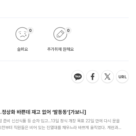
0
0
슬퍼요
추가취재 원해요
…정상화 바쁜데 재고 없어 ‘발동동’[가보니]
준비 신선식품 등 순차 입고…13일 정식 개장 목표 22일 만에 다시 문을
오전부터 직원들은 비어 있는 진열대를 채우느라 바쁘게 움직였다. 계란과
리를 잡기 시작했지만, 매장 곳곳엔 여전히 텅 빈 매대가 먼저 눈에 들어왔