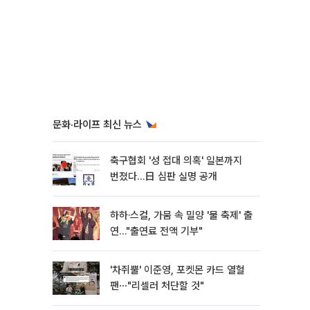
문화·라이프 최신 뉴스
축구협회 '성 접대 의혹' 일본까지
번졌다…日 심판 실명 공개
하하·스컬, 가뭄 속 밀양 '물 축제' 출
연…"출연료 전액 기부"
'차쥐뿔' 이준영, 포켓몬 카드 열혈
팬⋯"리셀러 처단할 것"