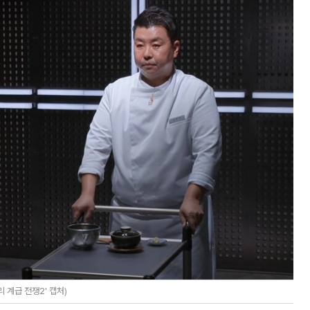
 계급 전쟁2' 캡처)