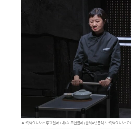
▲'흑백요리사2' 투표결과 1대1의 무한굴레 (출처=넷플릭스 '흑백요리사: 요리