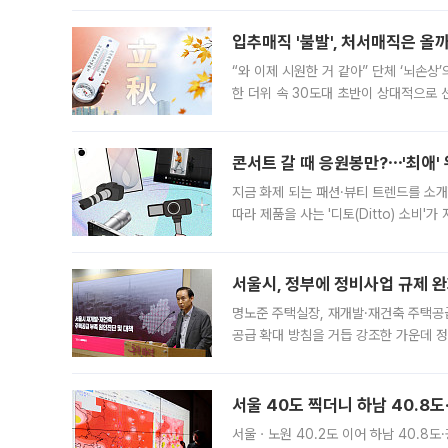
입추매직 '불발', 처서매직은 올
“와 이제 시원한 거 같아” 단체 ‘뇌손상
한 더위 속 30도대 초반이 상대적으로
지역에 있었습니다. 7월 말에는 서풍과
콘서트 갈 때 응원봉만?⋯'최애'
지금 화제 되는 패션·뷰티 트렌드를 소개
따라 제품을 사는 '디토(Ditto) 소비
어디일까요? 아이돌 콘서트 시작을 기다
서울시, 정부에 정비사업 규제 완화
명노준 주택실장, 재개발·재건축 주택공
공급 확대 방침을 거듭 강조한 가운데 정
면 반박하고 나섰다. 명노준 서울시 주택
서울 40도 찍더니 하남 40.8도
서울ㆍ노원 40.2도 이어 하남 40.8도