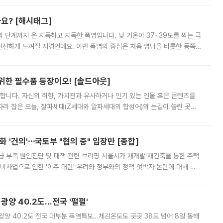
까요? [해시태그]
’의 단계까지 온 지독하고 지독한 폭염입니다. 낮 기온이 37~39도를 찍는 극
 선선하게 느껴질 지경인데요. 이번 폭염의 중심은 처음 영남을 비롯한 동쪽
 북서풍이 산맥을 넘어 영남 쪽으로 내려오면서 뜨겁고 건조해졌는데요.
 위한 필수품 등장이오! [솔드아웃]
합니다. 자신의 취향, 가치관과 유사하거나 인기 있는 인물 혹은 콘텐츠를
'가 자리 잡은 오늘, 잘파세대(Z세대와 알파세대의 합성어)의 눈길이 쏠린 곳은
리는 공연장. 응원봉만큼이나 눈에 띄는 게 있습니다. 공연이 시작되기
 '건의'⋯국토부 "협의 중" 입장만 [종합]
급 부족 원인진단 및 대책 관련 브리핑 서울시가 재개발·재건축을 통한 주택
비사업으로 인한 '이주 대란' 우려와 정부와의 정책 엇박자 논란에 대해 정
실장은 2031년까지 31만 가구 착공 목표에 차질이 없다는 입장이나,
·광양 40.2도…전국 '펄펄'
·광양 40.2도 전국 대부분 폭염특보…체감온도도 곳곳 38도 넘어 8일 동해