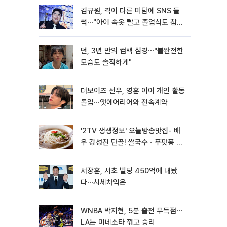
김규원, 격이 다른 미담에 SNS 들
썩⋯"아이 속옷 빨고 졸업식도 참
석"
던, 3년 만의 컴백 심경⋯"불완전한
모습도 솔직하게"
더보이즈 선우, 영훈 이어 개인 활동
돌입⋯앳에어리어와 전속계약
'2TV 생생정보' 오늘방송맛집- 배
우 강성진 단골! 쌀국수ㆍ푸팟퐁 커
리 맛집 '블○○○'
서장훈, 서초 빌딩 450억에 내놨
다⋯시세차익은
WNBA 박지현, 5분 출전 무득점⋯
LA는 미네소타 꺾고 승리