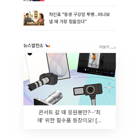
차인표 "동생 구강암 투병…떠나보
낼 때 가장 힘들었다”
뉴스발전소
콘서트 갈 때 응원봉만?⋯'최
애' 위한 필수품 등장이오! [솔
드아웃]