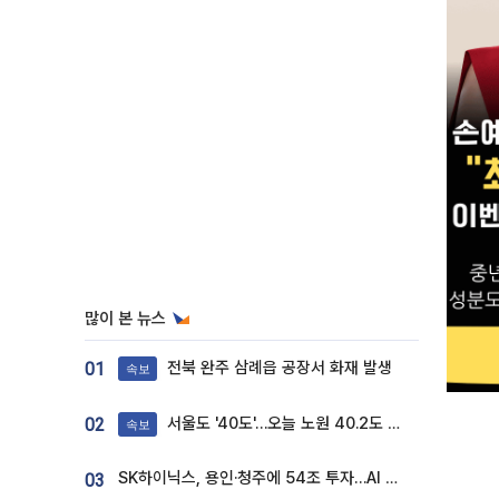
많이 본 뉴스
전북 완주 삼례읍 공장서 화재 발생
01
속보
서울도 '40도'…오늘 노원 40.2도 기록
02
속보
SK하이닉스, 용인·청주에 54조 투자…AI 메모리 생산기지 키운다
03