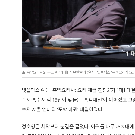
▲'흑백요리사2' 투표결과 1대1의 무한굴레 (출처=넷플릭스 '흑백요리사: 요리
넷플릭스 예능 ‘흑백요리사: 요리 계급 전쟁2’가 1대1 
수저·흑수저 각 19인이 맞붙는 ‘흑백대전’이 이어졌고 
수저 서울 엄마의 ‘포항 아귀’ 대결이었다.
정호영은 시작부터 눈길을 끌었다. 아귀를 나무 거치대에