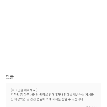
댓글
0 / 300