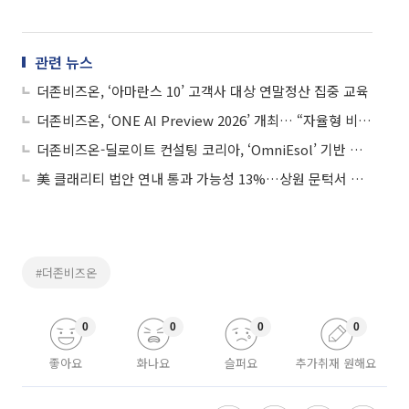
관련 뉴스
더존비즈온, ‘아마란스 10’ 고객사 대상 연말정산 집중 교육
더존비즈온, ‘ONE AI Preview 2026’ 개최… “자율형 비즈니스 시대로”
더존비즈온-딜로이트 컨설팅 코리아, ‘OmniEsol’ 기반 대외사업 확대ㆍ글로벌 공략
美 클래리티 법안 연내 통과 가능성 13%…상원 문턱서 제동
#더존비즈온
0
0
0
0
좋아요
화나요
슬퍼요
추가취재 원해요