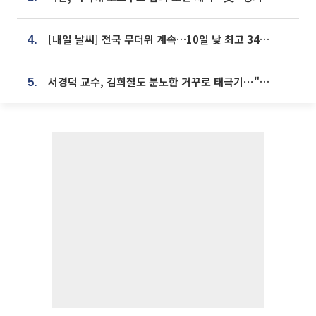
[내일 날씨] 전국 무더위 계속…10일 낮 최고 34도 육박
4.
서경덕 교수, 김희철도 분노한 거꾸로 태극기⋯"엉터리는 아냐, 아쉬울 뿐"
5.