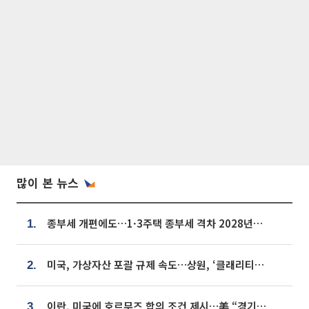
많이 본 뉴스
종부세 개편에도…1·3주택 종부세 격차 2028년부터 확대
1.
미국, 가상자산 포괄 규제 속도…상원, ‘클래리티법’ 9월 절차투표 추진
2.
이란, 미국에 호르무즈 합의 조건 제시…美 “경기 아직 안 끝나” [종합]
3.