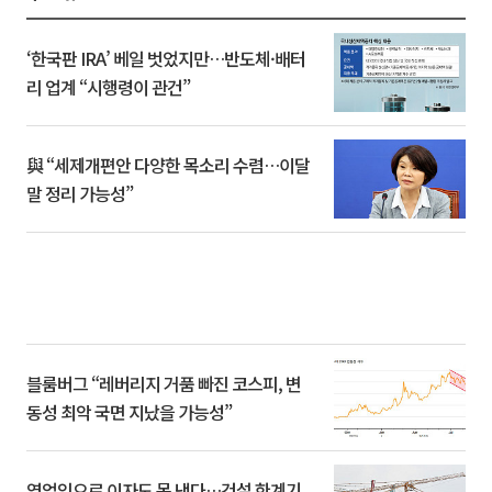
‘한국판 IRA’ 베일 벗었지만…반도체·배터
리 업계 “시행령이 관건”
與 “세제개편안 다양한 목소리 수렴…이달
말 정리 가능성”
블룸버그 “레버리지 거품 빠진 코스피, 변
동성 최악 국면 지났을 가능성”
영업익으로 이자도 못 낸다…건설 한계기