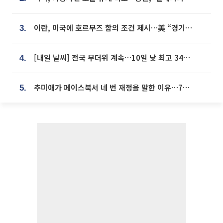
이란, 미국에 호르무즈 합의 조건 제시…美 “경기 아직 안 끝나” [종합]
3.
[내일 날씨] 전국 무더위 계속…10일 낮 최고 34도 육박
4.
추미애가 페이스북서 네 번 재정을 말한 이유…7700억 추경 열쇠는 도의회에
5.