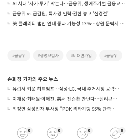
AI 시대 ‘사기·투기’ 막는다…금융위, 생애주기별 금융교육 개편
금융위 vs 금감원, 특사경 인력·권한 놓고 ‘신경전’
美 클래리티 법안 연내 통과 가능성 13%…상원 문턱서 제동
#금융위
#생명보험사
#비대면가입
#금융위
손희정 기자의 주요 뉴스
유럽서 키운 히트펌프…삼성·LG, 국내 주거시장 공략 ‘속도’
이재용·최태원·이해진, 美서 젠슨황 만난다⋯실리콘밸리 집결하는 AI리더
최정연 삼성전자 부사장 "PDK 리타기팅 95% 단축…에이전트 AI 시범 활용"
0
0
0
0