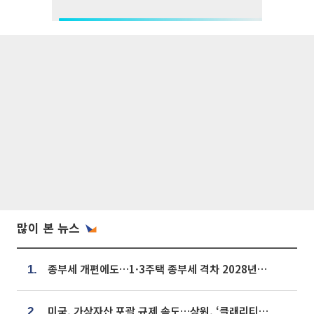
많이 본 뉴스
종부세 개편에도…1·3주택 종부세 격차 2028년부터 확대
1.
미국, 가상자산 포괄 규제 속도…상원, ‘클래리티법’ 9월 절차투표 추진
2.