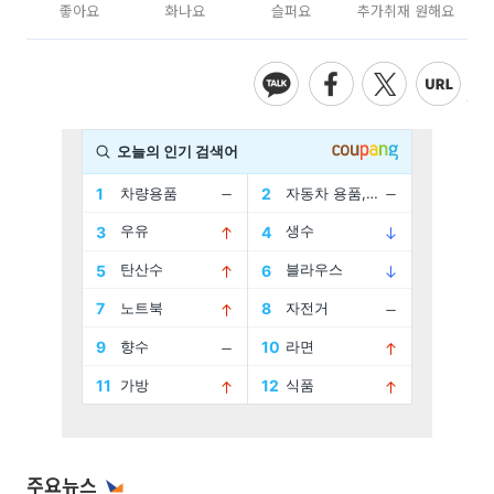
좋아요
화나요
슬퍼요
추가취재 원해요
주요뉴스