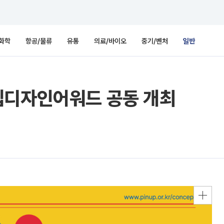
화학
항공/물류
유통
의료/바이오
중기/벤처
일반
셉디자인어워드 공동 개최