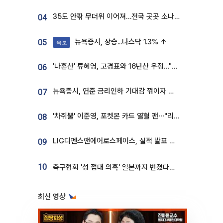
35도 안팎 무더위 이어져…전국 곳곳 소나기 [오늘 날씨]
04
뉴욕증시, 상승...나스닥 1.3% ↑
05
속보
'나혼산' 류혜영, 고경표와 16년산 우정…"자취방서 부모님과 마주쳐"
06
뉴욕증시, 연준 금리인하 기대감 꺾이자 상승...S&P500 사상 최고치 [종합]
07
'차쥐뿔' 이준영, 포켓몬 카드 열혈 팬⋯"리셀러 처단할 것"
08
LIG디펜스앤에어로스페이스, 실적 발표 후 급락→반등⋯증권가 “28년까지 튼튼”
09
10
축구협회 '성 접대 의혹' 일본까지 번졌다…日 심판 실명 공개
최신 영상