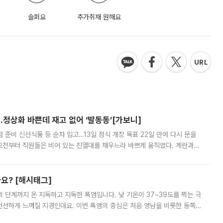
슬퍼요
추가취재 원해요
…정상화 바쁜데 재고 없어 ‘발동동’[가보니]
준비 신선식품 등 순차 입고…13일 정식 개장 목표 22일 만에 다시 문을
오전부터 직원들은 비어 있는 진열대를 채우느라 바쁘게 움직였다. 계란과
리를 잡기 시작했지만, 매장 곳곳엔 여전히 텅 빈 매대가 먼저 눈에 들어왔
까요? [해시태그]
’의 단계까지 온 지독하고 지독한 폭염입니다. 낮 기온이 37~39도를 찍는 극
 선선하게 느껴질 지경인데요. 이번 폭염의 중심은 처음 영남을 비롯한 동쪽
 북서풍이 산맥을 넘어 영남 쪽으로 내려오면서 뜨겁고 건조해졌는데요.