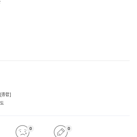
출
[종합]
궤도
0
0