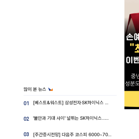
많이 본 뉴스
[베스트&워스트] 삼성전자·SK하이닉스 밀린 한 주…상상인증권은 85% 급등
01
'불안과 기대 사이' 널뛰는 SK하이닉스…증권가 "HBM4·LTA 기반 펀터멘털 견고"
02
03
[주간증시전망] 다음주 코스피 6000~7000⋯“外人 수급은 정책이 변수”