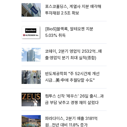
포스코홀딩스, 계열사 지분 매각해
투자재원 2.5조 확보
[BioS]블랙록, 알테오젠 지분
5.03% 취득
코웨이, 2분기 영업익 2532억...매
출·영업익 분기 최대 실적(종합)
반도체공학회 "주 52시간제 개선
시급…美·中에 추월당할 수도"
컴투스 신작 ‘제우스’ 26일 출시…과
금 부담 낮추고 경쟁 재미 살렸다
파라다이스, 2분기 매출 3181억
원…전년 대비 11.8% 증가