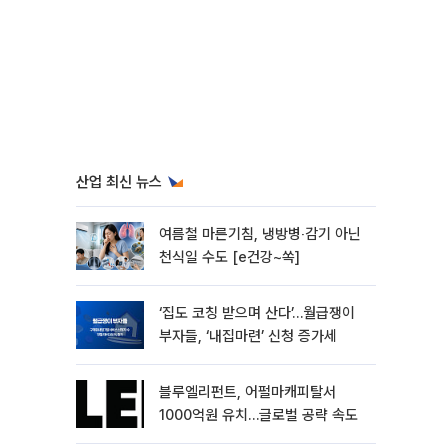
산업 최신 뉴스
여름철 마른기침, 냉방병‧감기 아닌
천식일 수도 [e건강~쏙]
‘집도 코칭 받으며 산다’…월급쟁이
부자들, ‘내집마련’ 신청 증가세
블루엘리펀트, 어펄마캐피탈서
1000억원 유치…글로벌 공략 속도