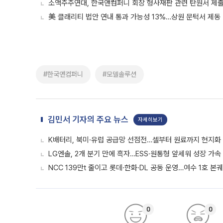
소액주주연대, 한국앤컴퍼니 회장 형사재판 관련 탄원서 제
美 클래리티 법안 연내 통과 가능성 13%…상원 문턱서 제동
#한국앤컴퍼니
#모델솔루션
김민서 기자의 주요 뉴스
자세히보기
K배터리, 북미·유럽 공급망 선점전…셀부터 원료까지 현지화
LG엔솔, 2개 분기 만에 흑자…ESS·원통형 앞세워 성장 가속 
NCC 139만t 줄이고 롯데·한화·DL 공동 운영…여수 1호 본
0
0