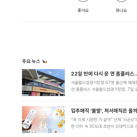
좋아요
화나요
주요 뉴스
22일 만에 다시 문 연 홈플러스
서울월드컵경기장점 67명 출근해 재개점 
연 홈플러스 서울월드컵경기장점. 7일 
우유, 과일 같은 신선식품이 차근차근 자
입추매직 '불발', 처서매직은 올
“와 이제 시원한 거 같아” 단체 ‘뇌손상
한 더위 속 30도대 초반이 상대적으로
지역에 있었습니다. 7월 말에는 서풍과