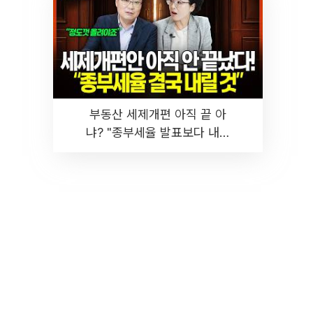
부동산 세제개편 아직 끝 아
냐? "종부세율 발표보다 내릴
것" 장기거주·양도세 전망 I 집
땅지성 I 김인만, 진미윤