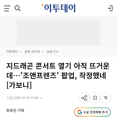
이투데이
문화·라이프
방송/TV
지드래곤 콘서트 열기 아직 뜨거운
데⋯'조앤프렌즈' 팝업, 작정했네
[가보니]
수정 2025-12-19 17:43
장유진 기자
구글 선호매체 추가