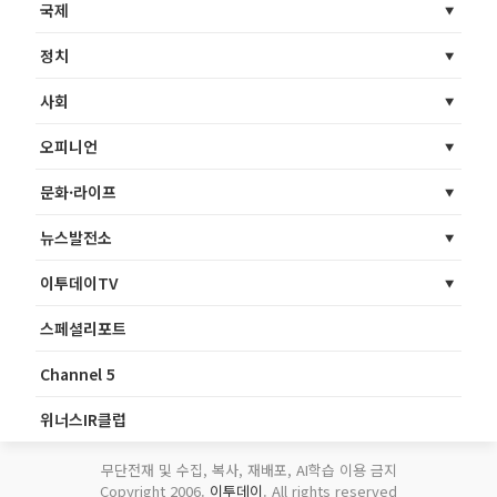
국제
정치
사회
오피니언
문화·라이프
뉴스발전소
이투데이TV
스페셜리포트
Channel 5
위너스IR클럽
무단전재 및 수집, 복사, 재배포, AI학습 이용 금지
Copyright 2006.
이투데이
. All rights reserved