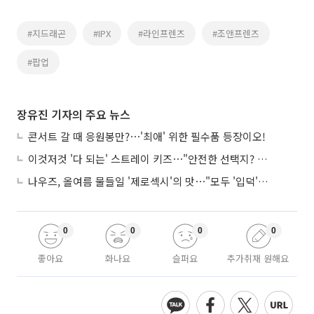
#지드래곤
#IPX
#라인프렌즈
#조앤프렌즈
#팝업
장유진 기자의 주요 뉴스
콘서트 갈 때 응원봉만?⋯'최애' 위한 필수품 등장이오!
이것저것 '다 되는' 스트레이 키즈⋯"안전한 선택지? 도전이 재밌죠"
나우즈, 올여름 물들일 '제로섹시'의 맛⋯"모두 '입덕'시킬 것"
0
0
0
0
좋아요
화나요
슬퍼요
추가취재 원해요