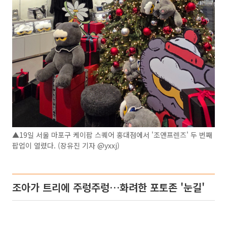
▲19일 서울 마포구 케이팝 스퀘어 홍대점에서 '조앤프렌즈' 두 번째
팝업이 열렸다. (장유진 기자 @yxxj)
조아가 트리에 주렁주렁…화려한 포토존 '눈길'