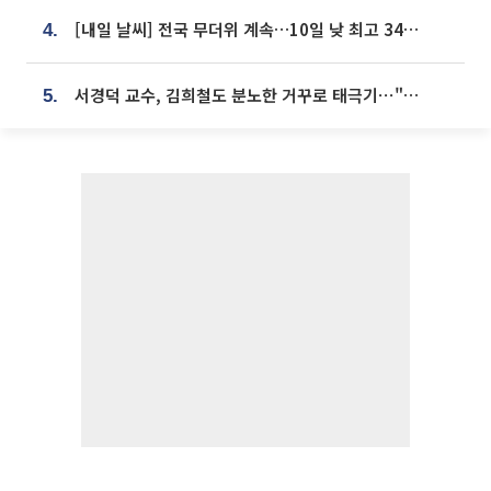
[내일 날씨] 전국 무더위 계속…10일 낮 최고 34도 육박
4.
서경덕 교수, 김희철도 분노한 거꾸로 태극기⋯"엉터리는 아냐, 아쉬울 뿐"
5.