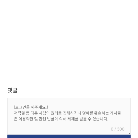
댓글
0 / 300