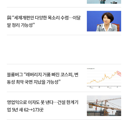
與 “세제개편안 다양한 목소리 수렴…이달
말 정리 가능성”
블룸버그 “레버리지 거품 빠진 코스피, 변
동성 최악 국면 지났을 가능성”
영업익으로 이자도 못 낸다…건설 한계기
업 5년 새 62→173곳