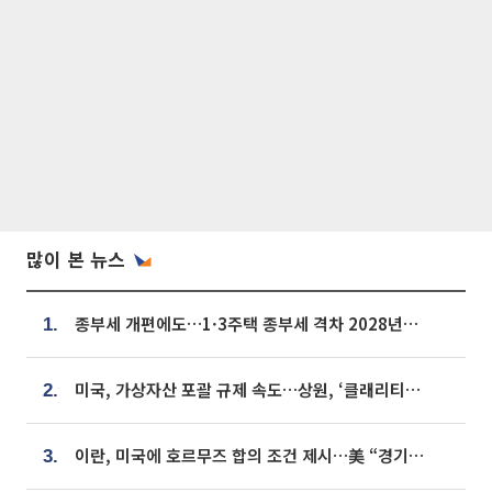
많이 본 뉴스
종부세 개편에도…1·3주택 종부세 격차 2028년부터 확대
1.
미국, 가상자산 포괄 규제 속도…상원, ‘클래리티법’ 9월 절차투표 추진
2.
이란, 미국에 호르무즈 합의 조건 제시…美 “경기 아직 안 끝나” [종합]
3.