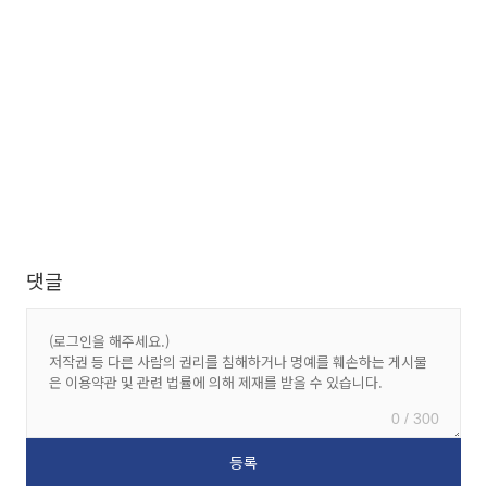
댓글
0 / 300