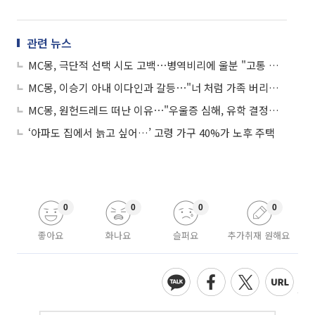
관련 뉴스
MC몽, 극단적 선택 시도 고백⋯병역비리에 울분 "고통 너무 오래 참아"
MC몽, 이승기 아내 이다인과 갈등⋯"너 처럼 가족 버리겠냐" 맞저격
MC몽, 원헌드레드 떠난 이유⋯"우울증 심해, 유학 결정했다"
‘아파도 집에서 늙고 싶어…’ 고령 가구 40%가 노후 주택
0
0
0
0
좋아요
화나요
슬퍼요
추가취재 원해요