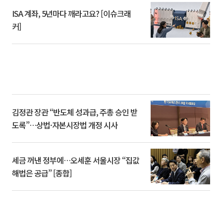
ISA 계좌, 5년마다 깨라고요? [이슈크래
커]
김정관 장관 “반도체 성과급, 주총 승인 받
도록”…상법·자본시장법 개정 시사
세금 꺼낸 정부에…오세훈 서울시장 “집값
해법은 공급” [종합]