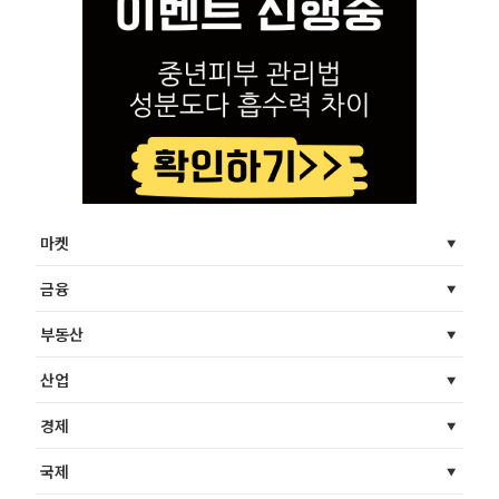
마켓
금융
부동산
산업
경제
국제