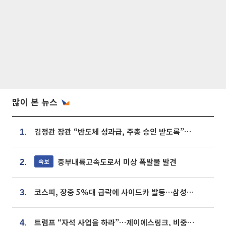
많이 본 뉴스
김정관 장관 “반도체 성과급, 주총 승인 받도록”…상법·자본시장법 개정 시사
1.
중부내륙고속도로서 미상 폭발물 발견
속보
2.
코스피, 장중 5%대 급락에 사이드카 발동…삼성·SK 동반 폭락
3.
트럼프 “자석 사업을 하라”…제이에스링크, 비중국 영구자석 공급망 구축 속도
4.