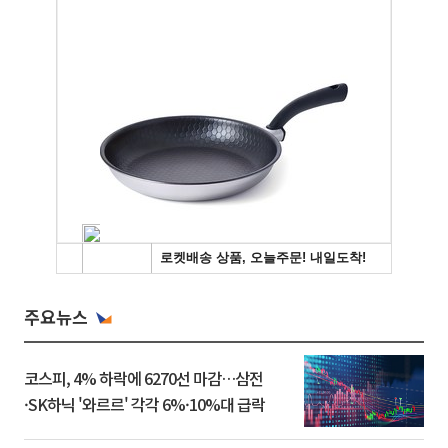
주요뉴스
코스피, 4% 하락에 6270선 마감…삼전
·SK하닉 '와르르' 각각 6%·10%대 급락