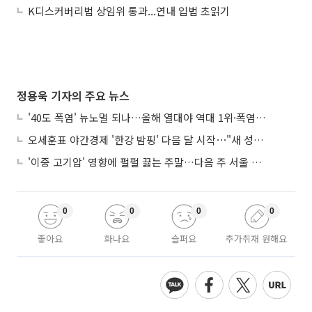
K디스커버리법 상임위 통과...연내 입법 초읽기
정용욱 기자의 주요 뉴스
'40도 폭염' 뉴노멀 되나…올해 열대야 역대 1위·폭염일수 평년 3배 넘어
오세훈표 야간경제 '한강 밤핑' 다음 달 시작⋯"새 성장동력 만들 것"
'이중 고기압' 영향에 펄펄 끓는 주말…다음 주 서울 포함 서쪽이 더 덥다
0
0
0
0
좋아요
화나요
슬퍼요
추가취재 원해요