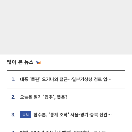
많이 본 뉴스
태풍 '돌핀' 오키나와 접근…일본기상청 경로 업데이트
1.
오늘은 절기 '입추', 뜻은?
2.
합수본, '통계 조작' 서울·경기·충북 선관위 등 추가 압수수색
속보
3.