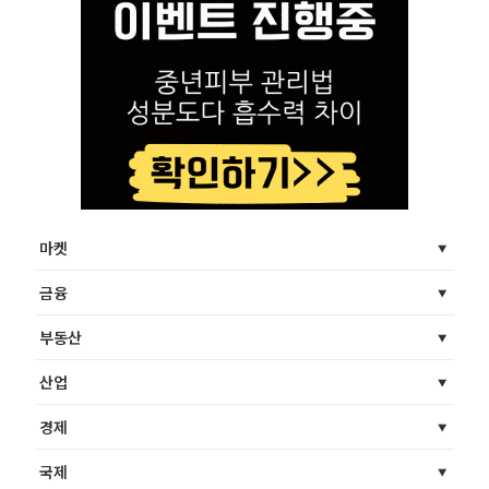
마켓
금융
부동산
산업
경제
국제