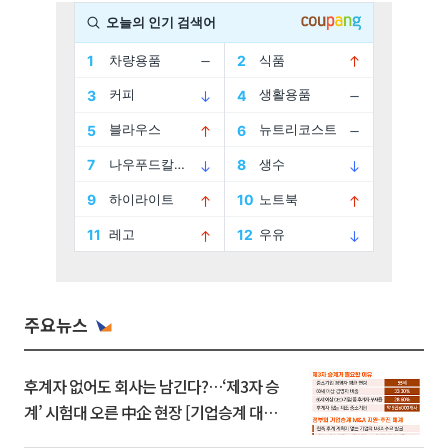
주요뉴스
후계자 없어도 회사는 남긴다?…‘제3자 승
계’ 시험대 오른 中企 현장 [기업승계 대전
환]