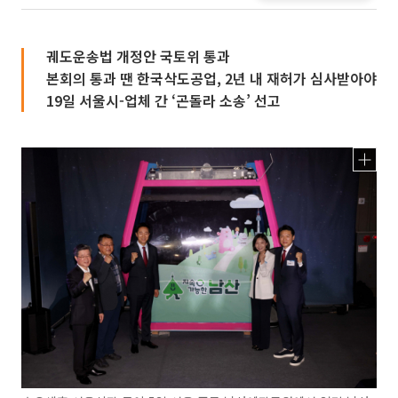
궤도운송법 개정안 국토위 통과
본회의 통과 땐 한국삭도공업, 2년 내 재허가 심사받아야
19일 서울시-업체 간 ‘곤돌라 소송’ 선고