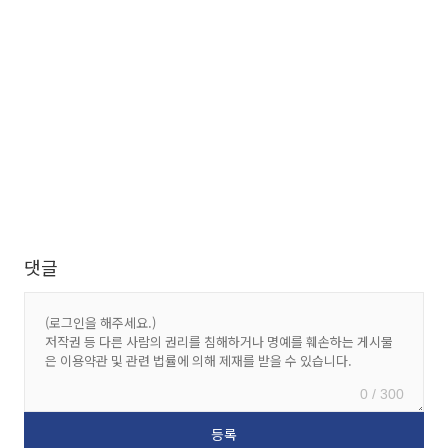
댓글
0 / 300