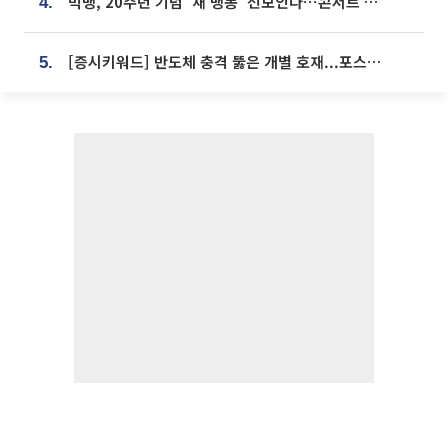
빅뱅, 20주년 기념 '새 뱅봉' 선보인다⋯콘서트 앞두고 팝업 개최
4.
[증시키워드] 반도체 충격 뚫은 개별 호재...포스코퓨처엠·에코프로·한화솔루션 '눈길'
5.