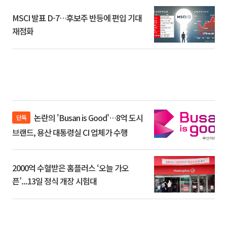
MSCI 발표 D-7…후보주 반등에 편입 기대
재점화
논란의 'Busan is Good'…8억 도시
단독
브랜드, 용산 대통령실 CI 업체가 수행
2000억 수혈받은 홈플러스 ‘오늘 가오
픈’...13일 정식 개장 시험대