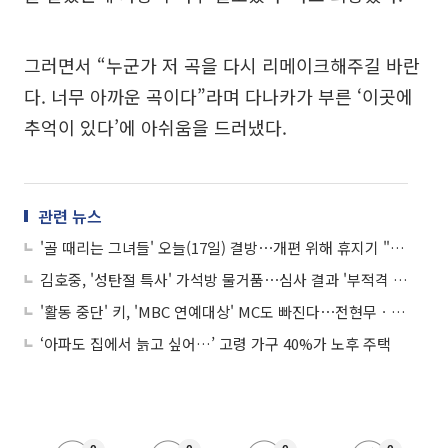
그러면서 “누군가 저 곡을 다시 리메이크해주길 바란
다. 너무 아까운 곡이다”라며 다나카가 부른 ‘이곳에
추억이 있다’에 아쉬움을 드러냈다.
관련 뉴스
'골 때리는 그녀들' 오늘(17일) 결방⋯개편 위해 휴지기 "1월 14일 커밍순"
김호중, '성탄절 특사' 가석방 물거품⋯심사 결과 '부적격 판단'
'활동 중단' 키, 'MBC 연예대상' MC도 빠진다⋯전현무ㆍ장도연 진행
‘아파도 집에서 늙고 싶어…’ 고령 가구 40%가 노후 주택