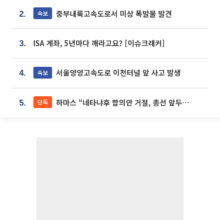
중부내륙고속도로서 미상 폭발물 발견
속보
2.
ISA 계좌, 5년마다 깨라고요? [이슈크래커]
3.
서울양양고속도로 이천터널 앞 사고 발생
속보
4.
하마스 “네타냐후 합의안 거절, 총선 앞두고 시간 끌기”
단독
5.