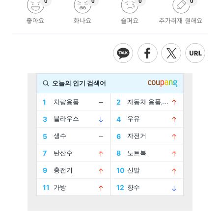
0
0
0
0
좋아요
화나요
슬퍼요
추가취재 원해요