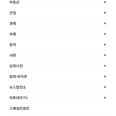
부동산
산업
경제
국제
정치
사회
오피니언
문화·라이프
뉴스발전소
이투데이TV
스페셜리포트