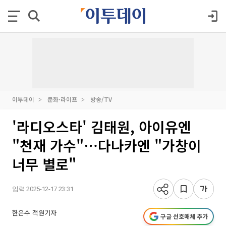
이투데이
문화·라이프
방송/TV
'라디오스타' 김태원, 아이유엔
"천재 가수"⋯다나카엔 "가창이
너무 별로"
입력 2025-12-17 23:31
한은수 객원기자
구글 선호매체 추가