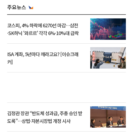
주요뉴스
코스피, 4% 하락에 6270선 마감…삼전
·SK하닉 '와르르' 각각 6%·10%대 급락
ISA 계좌, 5년마다 깨라고요? [이슈크래
커]
김정관 장관 “반도체 성과급, 주총 승인 받
도록”…상법·자본시장법 개정 시사