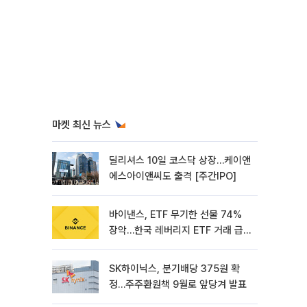
마켓 최신 뉴스
딜리셔스 10일 코스닥 상장…케이앤
에스아이앤씨도 출격 [주간IPO]
바이낸스, ETF 무기한 선물 74%
장악…한국 레버리지 ETF 거래 급
증 [e가상자산]
SK하이닉스, 분기배당 375원 확
정…주주환원책 9월로 앞당겨 발표