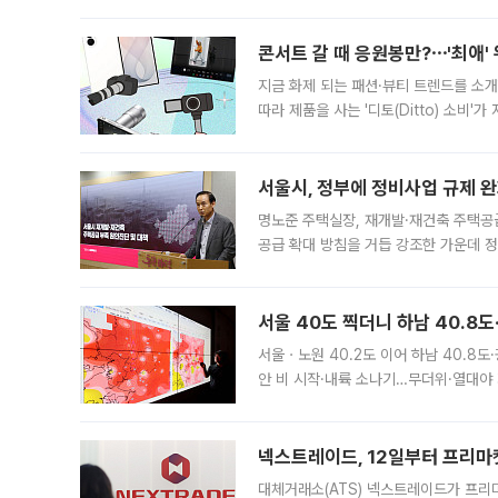
지역에 있었습니다. 7월 말에는 서풍과
콘서트 갈 때 응원봉만?⋯'최애'
지금 화제 되는 패션·뷰티 트렌드를 소개
따라 제품을 사는 '디토(Ditto) 소비
어디일까요? 아이돌 콘서트 시작을 기다
서울시, 정부에 정비사업 규제 완화
명노준 주택실장, 재개발·재건축 주택공
공급 확대 방침을 거듭 강조한 가운데 정
면 반박하고 나섰다. 명노준 서울시 주택
서울 40도 찍더니 하남 40.8도
서울ㆍ노원 40.2도 이어 하남 40.8도
안 비 시작·내륙 소나기…무더위·열대야 
에서도 40도를 웃도는 기온이 관측됐다
의 극심한
넥스트레이드, 12일부터 프리마
대체거래소(ATS) 넥스트레이드가 프리