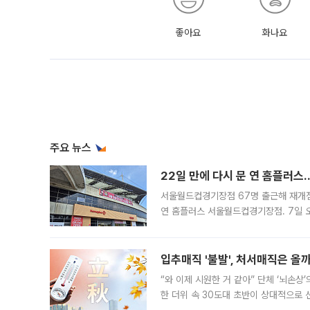
좋아요
화나요
주요 뉴스
22일 만에 다시 문 연 홈플러스
서울월드컵경기장점 67명 출근해 재개점 
연 홈플러스 서울월드컵경기장점. 7일 
우유, 과일 같은 신선식품이 차근차근 자
입추매직 '불발', 처서매직은 올
“와 이제 시원한 거 같아” 단체 ‘뇌손상
한 더위 속 30도대 초반이 상대적으로