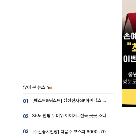
많이 본 뉴스
[베스트&워스트] 삼성전자·SK하이닉스 밀린 한 주…상상인증권은 85% 급등
01
35도 안팎 무더위 이어져…전국 곳곳 소나기 [오늘 날씨]
02
03
[주간증시전망] 다음주 코스피 6000~7000⋯“外人 수급은 정책이 변수”