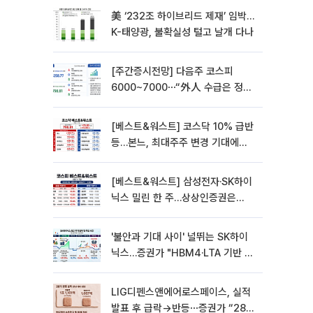
美 ‘232조 하이브리드 제재’ 임박…
K-태양광, 불확실성 털고 날개 다나
[주간증시전망] 다음주 코스피
6000~7000⋯“外人 수급은 정책
이 변수”
[베스트&워스트] 코스닥 10% 급반
등…본느, 최대주주 변경 기대에
270% 폭등
[베스트&워스트] 삼성전자·SK하이
닉스 밀린 한 주…상상인증권은
85% 급등
'불안과 기대 사이' 널뛰는 SK하이
닉스…증권가 "HBM4·LTA 기반 펀
터멘털 견고"
LIG디펜스앤에어로스페이스, 실적
발표 후 급락→반등⋯증권가 “28년