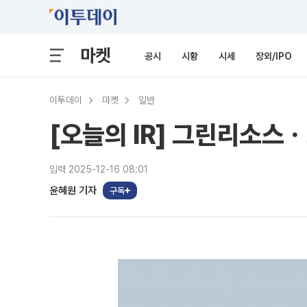
마켓
공시
시황
시세
장외/IPO
이투데이
마켓
일반
[오늘의 IR] 그린리소스
입력 2025-12-16 08:01
윤혜원 기자
구독