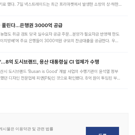
기로 했다. 7일 넥스트레이드는 최근 프리마켓에서 발생한 소량의 상·하한
, 주문 오류로 인한 가격 급등락을 최소화하기 위한 비상 대응방안을 발표
 풀린다…은행권 3000억 공급
리·농협도 취급 검토 당국 실수요자 공급 주문…분양가·필요자금 반영해 한도
에이치방배’에 주요 은행들이 3000억원 규모의 잔금대출을 공급한다. 우리
하고 있어 향후 공급 규모가 늘어날 전망이다. 7일 금융권에 따르면 KB국
od'…8억 도시브랜드, 용산 대통령실 CI 업체가 수행
시 도시브랜드 ‘Busan is Good’ 개발 사업의 수행기관이 윤석열 정부
여했던 디자인 전문업체 피앤(P&)인 것으로 확인됐다. 8억 원이 투입된 부산
 부족과 디자인 정체성 논란에 휩싸였던 만큼, 사업 선정 과정과 결과물에