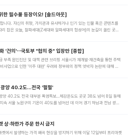
 북서풍이 산맥을 넘어 영남 쪽으로 내려오면서 뜨겁고 건조해졌는데요.
 위한 필수품 등장이오! [솔드아웃]
합니다. 자신의 취향, 가치관과 유사하거나 인기 있는 인물 혹은 콘텐츠를
'가 자리 잡은 오늘, 잘파세대(Z세대와 알파세대의 합성어)의 눈길이 쏠린 곳은
리는 공연장. 응원봉만큼이나 눈에 띄는 게 있습니다. 공연이 시작되기
 '건의'⋯국토부 "협의 중" 입장만 [종합]
급 부족 원인진단 및 대책 관련 브리핑 서울시가 재개발·재건축을 통한 주택
비사업으로 인한 '이주 대란' 우려와 정부와의 정책 엇박자 논란에 대해 정
실장은 2031년까지 31만 가구 착공 목표에 차질이 없다는 입장이나,
·광양 40.2도…전국 '펄펄'
·광양 40.2도 전국 대부분 폭염특보…체감온도도 곳곳 38도 넘어 8일 동해
지속 서울 노원구의 기온이 40도를 넘어선 데 이어 경기 하남과 전남 광양
. 전국 대부분 지역에 폭염특보가 내려진 가운데 곳곳에서 39~40도 안팎
켓 상·하한가 주문 한시 금지
마켓에서 발생하는 가격 왜곡 현상을 방지하기 위해 이달 12일부터 프리마켓