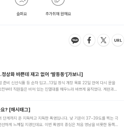
슬퍼요
추가취재 원해요
…정상화 바쁜데 재고 없어 ‘발동동’[가보니]
준비 신선식품 등 순차 입고…13일 정식 개장 목표 22일 만에 다시 문을
오전부터 직원들은 비어 있는 진열대를 채우느라 바쁘게 움직였다. 계란과
리를 잡기 시작했지만, 매장 곳곳엔 여전히 텅 빈 매대가 먼저 눈에 들어왔
까요? [해시태그]
’의 단계까지 온 지독하고 지독한 폭염입니다. 낮 기온이 37~39도를 찍는 극
 선선하게 느껴질 지경인데요. 이번 폭염의 중심은 처음 영남을 비롯한 동쪽