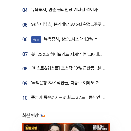
뉴욕증시, 연준 금리인상 기대감 꺾이자 상승...S&P500 사상 최고치 [종합]
04
SK하이닉스, 분기배당 375원 확정…주주환원책 9월로 앞당겨 발표
05
뉴욕증시, 상승...나스닥 1.3% ↑
06
속보
07
美 ‘232조 하이브리드 제재’ 임박…K-태양광, 불확실성 털고 날개 다나
[베스트&워스트] 코스닥 10% 급반등…본느, 최대주주 변경 기대에 270% 폭등
08
'국책은행 3사' 직원들, 다음주 여의도 거리 나서는 까닭은
09
폭염에 폭우까지⋯낮 최고 37도ㆍ동해안 강한 비 [날씨]
10
최신 영상