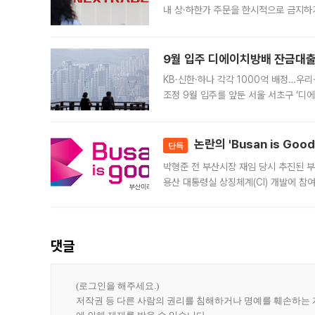
내 상·하한가 주문을 한시적으로 금지하
가 체결 사례와 관련해 설명자료를 내고
9월 입주 디에이치방배 잔금대출
KB·신한·하나 각각 1000억 배정…우
조정 9월 입주를 앞둔 서울 서초구 ‘디
은행과 NH농협은행도 대출 취급을 검토
민은행
논란의 'Busan is Go
단독
박형준 전 부산시장 재임 당시 추진된 부산
용산 대통령실 상징체계(CI) 개발에 참
도시브랜드 사업이 공개 이후 시민 공감
댓글