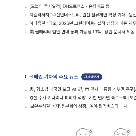
[오늘의 증시일정] DH오토넥스ㆍ온타이드 등
지엘리서치 "수산인더스트리, 원전 밸류체인 확장 기대⋯원전
하나증권 “디오, 2026년 그린라이트⋯실적 성장에 따른 재
美 클래리티 법안 연내 통과 가능성 13%…상원 문턱서 제동
윤혜원 기자의 주요 뉴스
자세히보기
與, 형소법 대국민 보고 vs 野, 靑 앞서 대통령 거부권 촉
경찰 수사 기다리다 피의자 석방…기한 넘기면 속수무책 [보완
‘보완수사권 폐지법’ 본회의 상정…여야 필리버스터 대치
0
0