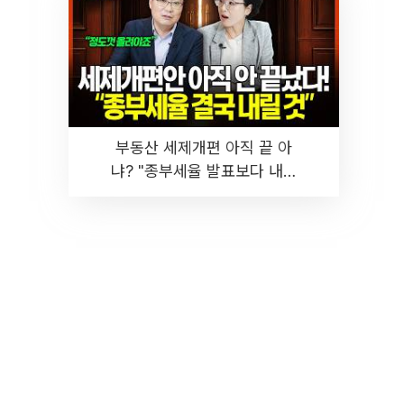
부동산 세제개편 아직 끝 아
냐? "종부세율 발표보다 내릴
것" 장기거주·양도세 전망 I 집
땅지성 I 김인만, 진미윤