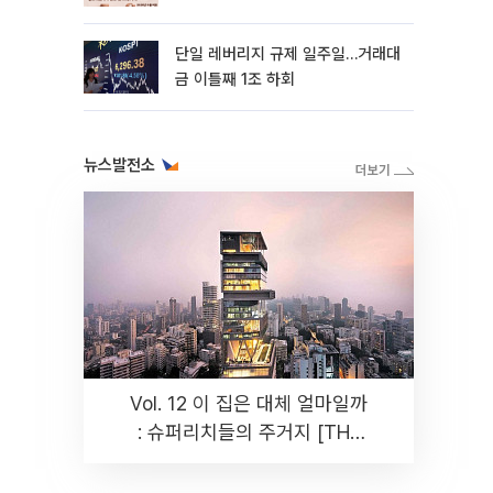
까지 튼튼”
단일 레버리지 규제 일주일…거래대
금 이틀째 1조 하회
뉴스발전소
Vol. 12 이 집은 대체 얼마일까
: 슈퍼리치들의 주거지 [THE
RARE]