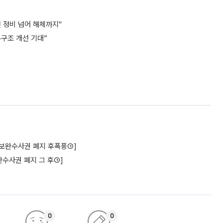
 정비 넘어 해체까지"
무구조 개선 기대”
구[보완수사권 폐지 후폭풍①]
수사권 폐지 그 후①]
0
0