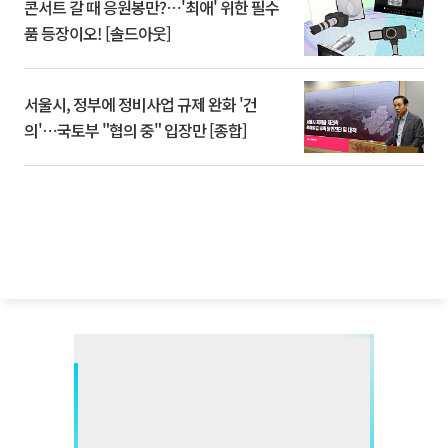
콘서트 갈 때 응원봉만?⋯'최애' 위한 필수
품 등장이오! [솔드아웃]
서울시, 정부에 정비사업 규제 완화 '건
의'⋯국토부 "협의 중" 입장만 [종합]