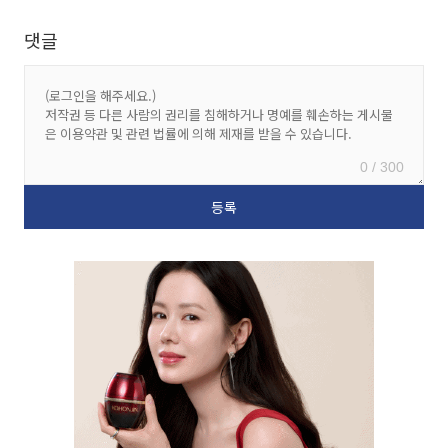
댓글
0 / 300