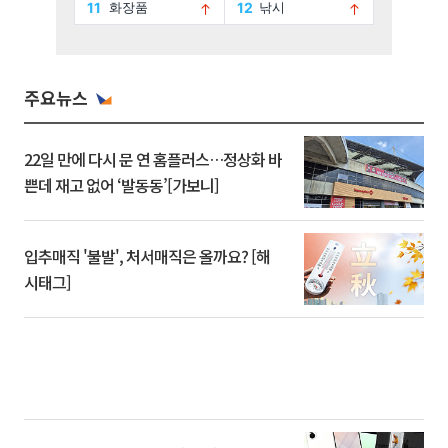
주요뉴스
22일 만에 다시 문 연 홈플러스…정상화 바
쁜데 재고 없어 ‘발동동’[가보니]
입추매직 '불발', 처서매직은 올까요? [해
시태그]