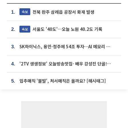
전북 완주 삼례읍 공장서 화재 발생
속보
1.
서울도 '40도'…오늘 노원 40.2도 기록
속보
2.
SK하이닉스, 용인·청주에 54조 투자…AI 메모리 생산기지 키운다
3.
'2TV 생생정보' 오늘방송맛집- 배우 강성진 단골! 쌀국수ㆍ푸팟퐁 커리 맛집 '블○○○'
4.
입추매직 '불발', 처서매직은 올까요? [해시태그]
5.