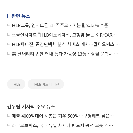
관련 뉴스
HLB그룹, 엔시트론 2대주주로⋯지분율 8.15% 수준
스몰인사이트 "HLB이노베이션, 고형암 뚫는 KIR-CAR…범용 CAR-T 플랫폼 가능성 부각"
HLB파나진, 공간단백체 분석 서비스 개시…멀티오믹스 플랫폼 구축 시동
美 클래리티 법안 연내 통과 가능성 13%…상원 문턱서 제동
#HLB
#HLB이노베이션
김우람 기자의 주요 뉴스
매출 4000억대에 시총은 겨우 500억…구영테크 낮은 몸값에 저가 승계 마무리
라온로보틱스, 국내 유일 차세대 반도체 공정 로봇 개발 ‘고객사 테스트 진행’