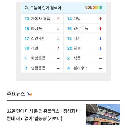
주요뉴스
22일 만에 다시 문 연 홈플러스…정상화 바
쁜데 재고 없어 ‘발동동’[가보니]