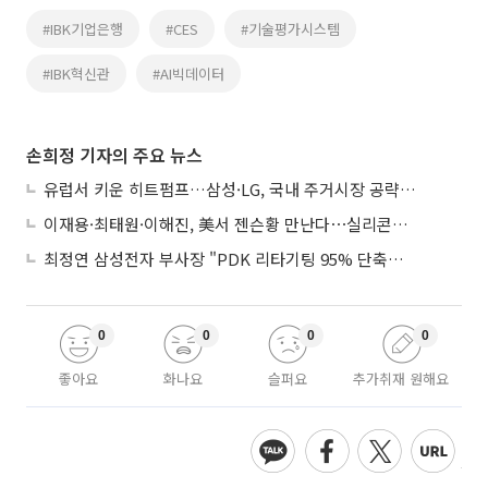
#IBK기업은행
#CES
#기술평가시스템
#IBK혁신관
#AI빅데이터
손희정 기자의 주요 뉴스
유럽서 키운 히트펌프…삼성·LG, 국내 주거시장 공략 ‘속도’
이재용·최태원·이해진, 美서 젠슨황 만난다⋯실리콘밸리 집결하는 AI리더
최정연 삼성전자 부사장 "PDK 리타기팅 95% 단축…에이전트 AI 시범 활용"
0
0
0
0
좋아요
화나요
슬퍼요
추가취재 원해요