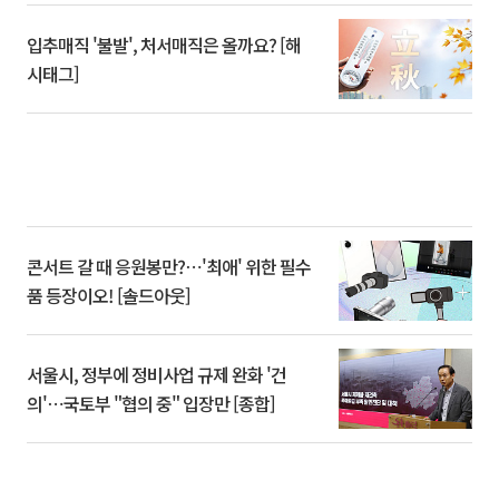
입추매직 '불발', 처서매직은 올까요? [해
시태그]
콘서트 갈 때 응원봉만?⋯'최애' 위한 필수
품 등장이오! [솔드아웃]
서울시, 정부에 정비사업 규제 완화 '건
의'⋯국토부 "협의 중" 입장만 [종합]