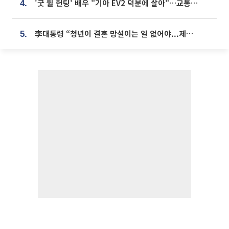
'굿 윌 헌팅' 배우 "기아 EV2 덕분에 살아"…교통사고 후 안전성 극찬
4.
李대통령 “청년이 결혼 망설이는 일 없어야...제도상 불이익 조사”
5.