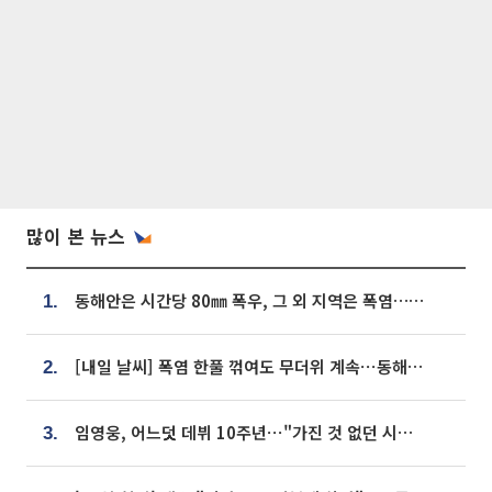
많이 본 뉴스
동해안은 시간당 80㎜ 폭우, 그 외 지역은 폭염…‘극과 극 날씨’
1.
[내일 날씨] 폭염 한풀 꺾여도 무더위 계속⋯동해안 이틀 연속 비
2.
임영웅, 어느덧 데뷔 10주년⋯"가진 것 없던 시절, 내 앞엔 20명의 팬뿐"
3.