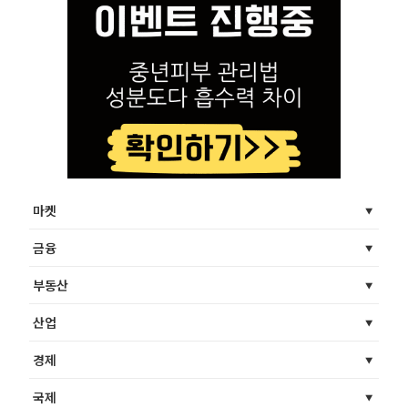
마켓
금융
부동산
산업
경제
국제