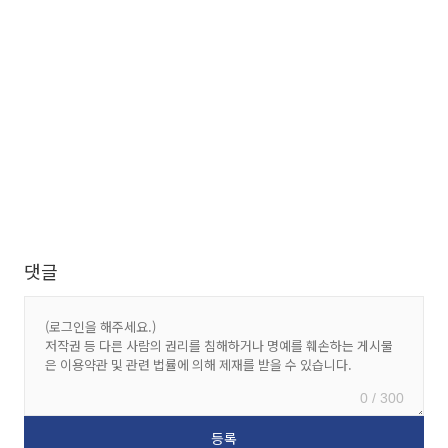
댓글
0 / 300