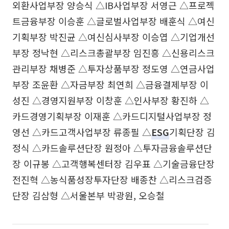
외환사업부장 양승식 △IB사업부장 서영근 △프로젝
트금융부장 이승훈 △글로벌사업부장 배훈식 △여신
기획부장 박진균 △여신심사부장 이승엽 △기업개선
부장 정낙현 △리스크총괄부장 임진흥 △신용리스크
관리부장 채병준 △투자상품부장 정도영 △연금사업
부장 조윤환 △자금부장 최연희 △금융결제부장 이
성진 △경영지원부장 이창훈 △인사부장 황진하 △
카드경영기획부장 이재훈 △카드디지털사업부장 정
영선 △카드고객사업부장 류종필 △
ESG
기획단장 김
정식 △카드솔루션단장 원정아 △투자금융솔루션단
장 이규봉 △고객행복센터장 김우표 △기술금융단장
전진혁 △농식품성장투자단장 배종찬 △리스크검증
단장 김삼형 △서울본부 박광원, 오승철