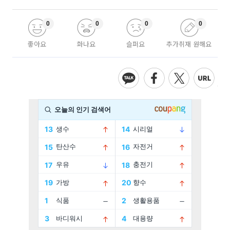
0
0
0
0
좋아요
화나요
슬퍼요
추가취재 원해요