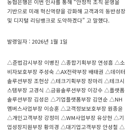
농협은행은 이번 인사를 통해 “안정적 조직 운영을
기반으로 미래 혁신역량을 강화해 고객과의 동반성장
및 디지털 리딩뱅크로 도약하겠다” 고 말했다.
발령일자 : 2026년 1월 1일
△준법감시부장 이병진 △종합기획부장 연성흠 △소
비자보호부장 주성숙 △AX전략부장 배태권 △데이터
솔루션부장 조현상 △테크기획부장 장마리 △테크시
스템부장 고경식 △금융솔루션부장 이강수 △플랫폼
솔루션부장 김성은 △기업플랫폼부장 김연순 △NH
멤버스사업부장 이승훈 △고객정보보호부장 원종윤
△개인고객부장 강정미 △WM사업부장 유상현 △기
업성장지원부장 황의경 △대기업고객부장 안성철 △