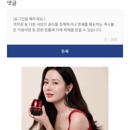
댓글
0 / 300