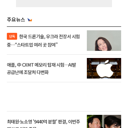
주요뉴스
한국 드론기술, 우크라 전장서 시험
단독
중…“스타트업 여러 곳 참여”
애플, 中 CXMT 메모리 탑재 시험…AI발
공급난에 조달처 다변화
최태원·노소영 '9440억 분할' 판결, 이번주