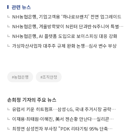
관련 뉴스
NH농협은행, 기업고객용 ‘하나로브랜치’ 전면 업그레이드
NH농협은행, 겨울방학맞이 N윈터 단과반·N주니어 특별반 모집
NH농협은행, AI 플랫폼 도입으로 보이스피싱 대응 강화
가상자산사업자 대주주 규제 완화 논쟁∙∙∙심사 변수 부상
#농협은행
#조직안정
손희정 기자의 주요 뉴스
유럽서 키운 히트펌프…삼성·LG, 국내 주거시장 공략 ‘속도’
이재용·최태원·이해진, 美서 젠슨황 만난다⋯실리콘밸리 집결하는 AI리더
최정연 삼성전자 부사장 "PDK 리타기팅 95% 단축…에이전트 AI 시범 활용"