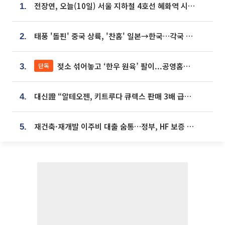
전장연, 오늘(10일) 서울 지하철 4호선 혜화역 시위…1호선 용산역 무정차
1.
태풍 '돌핀' 중국 상륙, '찬홈' 일본→한국…각국 기상청 예상 경로는?
2.
젖소 섞어놓고 ‘한우 원육’ 팔이...공영홈쇼핑 표기·검증 구멍
단독
3.
대신證 “알테오젠, 키트루다 큐렉스 판매 3배 급증…목표가 41만원 상향”
4.
재건축·재개발 이주비 대출 숨통…정부, HF 보증 신설 추진
5.