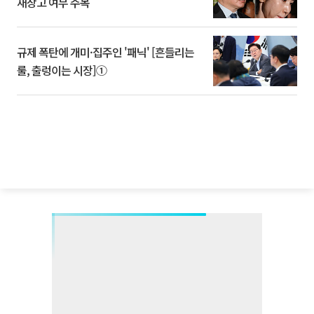
재상고 여부 주목
규제 폭탄에 개미·집주인 '패닉' [흔들리는
룰, 출렁이는 시장]①