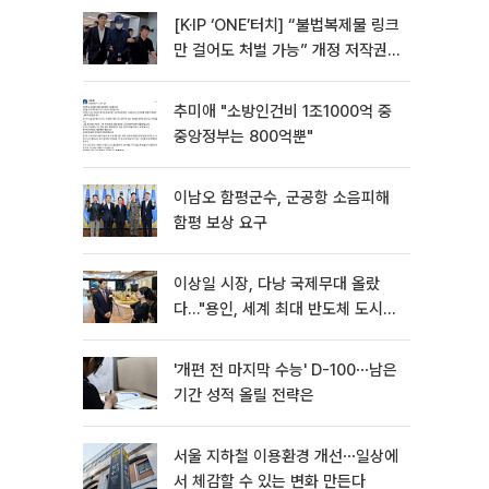
[K·IP ‘ONE’터치] “불법복제물 링크
만 걸어도 처벌 가능” 개정 저작권
법 어떻게 바뀌었나
추미애 "소방인건비 1조1000억 중
중앙정부는 800억뿐"
이남오 함평군수, 군공항 소음피해
함평 보상 요구
이상일 시장, 다낭 국제무대 올랐
다…"용인, 세계 최대 반도체 도시
된다"
'개편 전 마지막 수능' D-100⋯남은
기간 성적 올릴 전략은
서울 지하철 이용환경 개선⋯일상에
서 체감할 수 있는 변화 만든다