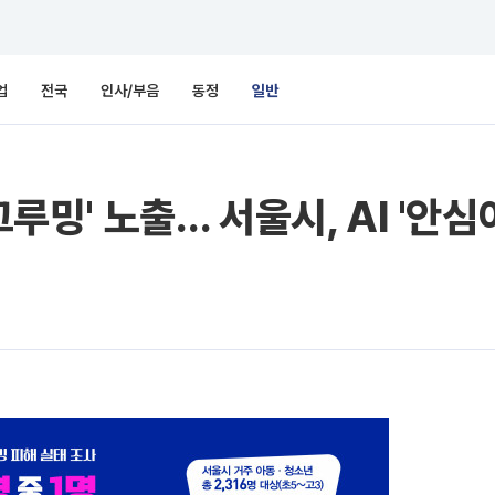
업
전국
인사/부음
동정
일반
그루밍' 노출… 서울시, AI '안