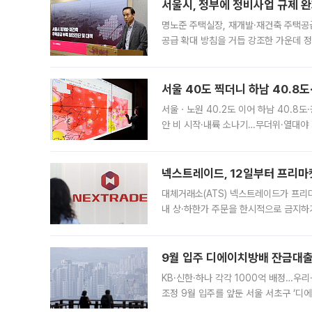
서울시, 정부에 정비사업 규제 완화
명노준 주택실장, 재개발·재건축 주택공
공급 확대 방침을 거듭 강조한 가운데 정
면 반박하고 나섰다. 명노준 서울시 주택
서울 40도 찍더니 하남 40.8도
서울ㆍ노원 40.2도 이어 하남 40.8도
안 비 시작·내륙 소나기…무더위·열대야 
에서도 40도를 웃도는 기온이 관측됐다
의 극심한
넥스트레이드, 12일부터 프리마
대체거래소(ATS) 넥스트레이드가 프리
내 상·하한가 주문을 한시적으로 금지하
가 체결 사례와 관련해 설명자료를 내고
9월 입주 디에이치방배 잔금대출
KB·신한·하나 각각 1000억 배정…우
조정 9월 입주를 앞둔 서울 서초구 ‘디
은행과 NH농협은행도 대출 취급을 검토