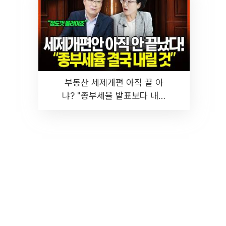
부동산 세제개편 아직 끝 아
냐? "종부세율 발표보다 내릴
것" 장기거주·양도세 전망 I 집
땅지성 I 김인만, 진미윤