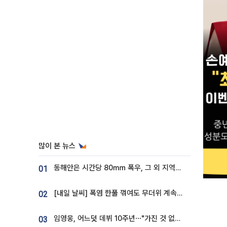
많이 본 뉴스
동해안은 시간당 80㎜ 폭우, 그 외 지역은 폭염…‘극과 극 날씨’
01
[내일 날씨] 폭염 한풀 꺾여도 무더위 계속⋯동해안 이틀 연속 비
02
임영웅, 어느덧 데뷔 10주년⋯"가진 것 없던 시절, 내 앞엔 20명의 팬뿐"
03