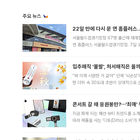
주요 뉴스
22일 만에 다시 문 연 홈플러스
서울월드컵경기장점 67명 출근해 재개점 
연 홈플러스 서울월드컵경기장점. 7일 
우유, 과일 같은 신선식품이 차근차근 자
입추매직 '불발', 처서매직은 올
“와 이제 시원한 거 같아” 단체 ‘뇌손상
한 더위 속 30도대 초반이 상대적으로
지역에 있었습니다. 7월 말에는 서풍과
콘서트 갈 때 응원봉만?⋯'최애'
지금 화제 되는 패션·뷰티 트렌드를 소개
따라 제품을 사는 '디토(Ditto) 소비
어디일까요? 아이돌 콘서트 시작을 기다