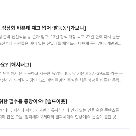
…정상화 바쁜데 재고 없어 ‘발동동’[가보니]
준비 신선식품 등 순차 입고…13일 정식 개장 목표 22일 만에 다시 문을
오전부터 직원들은 비어 있는 진열대를 채우느라 바쁘게 움직였다. 계란과
리를 잡기 시작했지만, 매장 곳곳엔 여전히 텅 빈 매대가 먼저 눈에 들어왔
까요? [해시태그]
’의 단계까지 온 지독하고 지독한 폭염입니다. 낮 기온이 37~39도를 찍는 극
 선선하게 느껴질 지경인데요. 이번 폭염의 중심은 처음 영남을 비롯한 동쪽
 북서풍이 산맥을 넘어 영남 쪽으로 내려오면서 뜨겁고 건조해졌는데요.
 위한 필수품 등장이오! [솔드아웃]
합니다. 자신의 취향, 가치관과 유사하거나 인기 있는 인물 혹은 콘텐츠를
'가 자리 잡은 오늘, 잘파세대(Z세대와 알파세대의 합성어)의 눈길이 쏠린 곳은
리는 공연장. 응원봉만큼이나 눈에 띄는 게 있습니다. 공연이 시작되기