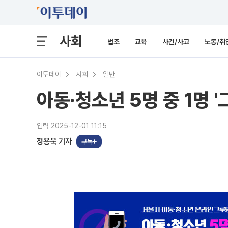
사회
법조
교육
사건/사고
노동/취
이투데이
사회
일반
아동·청소년 5명 중 1명 '
입력 2025-12-01 11:15
정용욱 기자
구독