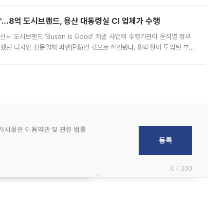
od'…8억 도시브랜드, 용산 대통령실 CI 업체가 수행
시 도시브랜드 ‘Busan is Good’ 개발 사업의 수행기관이 윤석열 정부
여했던 디자인 전문업체 피앤(P&)인 것으로 확인됐다. 8억 원이 투입된 부산
 부족과 디자인 정체성 논란에 휩싸였던 만큼, 사업 선정 과정과 결과물에
0 / 300