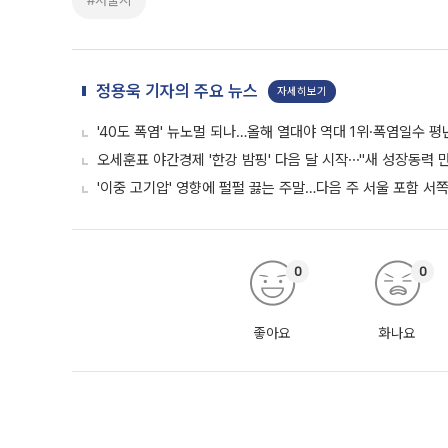
#서울시
정용욱 기자의 주요 뉴스
자세히보기
'40도 폭염' 뉴노멀 되나…올해 열대야 역대 1위·폭염일수 평
오세훈표 야간경제 '한강 밤핑' 다음 달 시작⋯"새 성장동력 만
'이중 고기압' 영향에 펄펄 끓는 주말…다음 주 서울 포함 서
0
0
좋아요
화나요