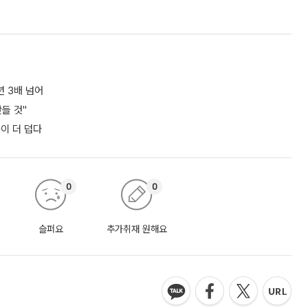
년 3배 넘어
들 것"
쪽이 더 덥다
0
0
슬퍼요
추가취재 원해요