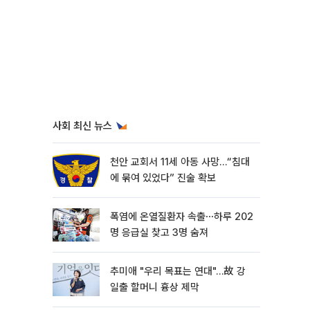
사회 최신 뉴스
천안 교회서 11세 아동 사망…“침대
에 묶여 있었다” 진술 확보
폭염에 온열질환자 속출⋯하루 202
명 응급실 찾고 3명 숨져
추미애 "우리 목표는 연대"…故 강
일출 할머니 흉상 제막