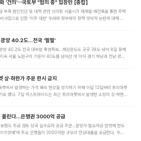
 '건의'⋯국토부 "협의 중" 입장만 [종합]
급 부족 원인진단 및 대책 관련 브리핑 서울시가 재개발·재건축을 통한 주택
비사업으로 인한 '이주 대란' 우려와 정부와의 정책 엇박자 논란에 대해 정
실장은 2031년까지 31만 가구 착공 목표에 차질이 없다는 입장이나,
·광양 40.2도…전국 '펄펄'
·광양 40.2도 전국 대부분 폭염특보…체감온도도 곳곳 38도 넘어 8일 동해
지속 서울 노원구의 기온이 40도를 넘어선 데 이어 경기 하남과 전남 광양
. 전국 대부분 지역에 폭염특보가 내려진 가운데 곳곳에서 39~40도 안팎
켓 상·하한가 주문 한시 금지
마켓에서 발생하는 가격 왜곡 현상을 방지하기 위해 이달 12일부터 프리마켓
기로 했다. 7일 넥스트레이드는 최근 프리마켓에서 발생한 소량의 상·하한
, 주문 오류로 인한 가격 급등락을 최소화하기 위한 비상 대응방안을 발표
 풀린다…은행권 3000억 공급
리·농협도 취급 검토 당국 실수요자 공급 주문…분양가·필요자금 반영해 한도
에이치방배’에 주요 은행들이 3000억원 규모의 잔금대출을 공급한다. 우리
하고 있어 향후 공급 규모가 늘어날 전망이다. 7일 금융권에 따르면 KB국