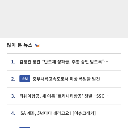
많이 본 뉴스
김정관 장관 “반도체 성과급, 주총 승인 받도록”…상법·자본시장법 개정 시사
1.
중부내륙고속도로서 미상 폭발물 발견
속보
2.
티웨이항공, 새 이름 '트리니티항공' 첫발…SSC 전략 본격화
3.
ISA 계좌, 5년마다 깨라고요? [이슈크래커]
4.