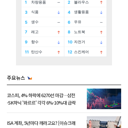
주요뉴스
코스피, 4% 하락에 6270선 마감…삼전
·SK하닉 '와르르' 각각 6%·10%대 급락
ISA 계좌, 5년마다 깨라고요? [이슈크래