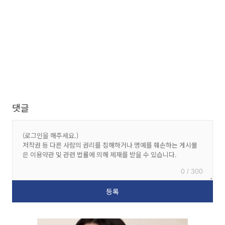
댓글
0 / 300