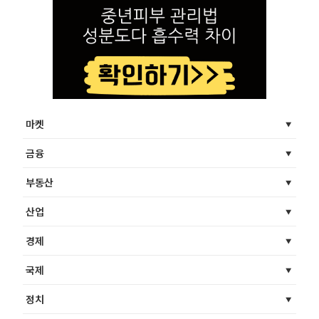
마켓
금융
부동산
산업
경제
국제
정치