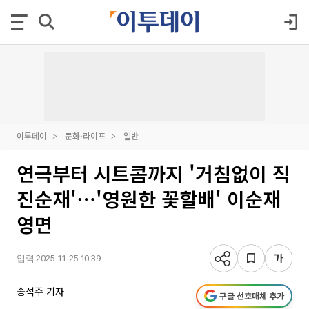
이투데이
문화·라이프
일반
연극부터 시트콤까지 '거침없이 직
진순재'⋯'영원한 꽃할배' 이순재
영면
입력 2025-11-25 10:39
송석주 기자
구글 선호매체 추가