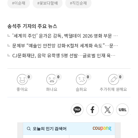
#이순재
#꽃보다할배
#직진순재
송석주 기자의 주요 뉴스
'세계의 주인' 윤가은 감독, 벡델데이 2026 영화 부문 벡델리안 감독 선정
문체부 “예술인 안전망 강화·K컬처 세계화 속도”…문화강국 청사진 제시
CJ문화재단, 음악 유학생 5명 선발…글로벌 인재 육성 지원
0
0
0
0
좋아요
화나요
슬퍼요
추가취재 원해요