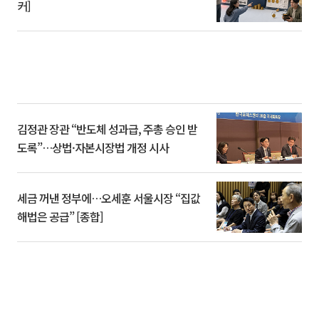
커]
김정관 장관 “반도체 성과급, 주총 승인 받
도록”…상법·자본시장법 개정 시사
세금 꺼낸 정부에…오세훈 서울시장 “집값
해법은 공급” [종합]