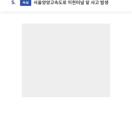
서울양양고속도로 이천터널 앞 사고 발생
속보
5.