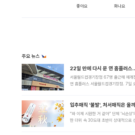
좋아요
화나요
주요 뉴스
22일 만에 다시 문 연 홈플러스
서울월드컵경기장점 67명 출근해 재개점 
연 홈플러스 서울월드컵경기장점. 7일 
우유, 과일 같은 신선식품이 차근차근 자
입추매직 '불발', 처서매직은 올
“와 이제 시원한 거 같아” 단체 ‘뇌손상
한 더위 속 30도대 초반이 상대적으로
지역에 있었습니다. 7월 말에는 서풍과