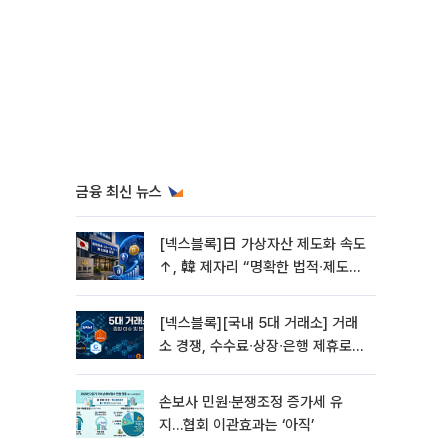
금융 최신 뉴스
[넥스블록]日 가상자산 제도화 속도
↑, 韓 제자리 “명확한 법적∙제도적
기반 마련 시급”
[넥스블록][국내 5대 거래소] 거래
소 경쟁, 수수료∙상장∙은행 제휴로
옮겨 붙었다
손보사 민원·분쟁조정 증가세 유
지…협회 이관효과는 ‘아직’