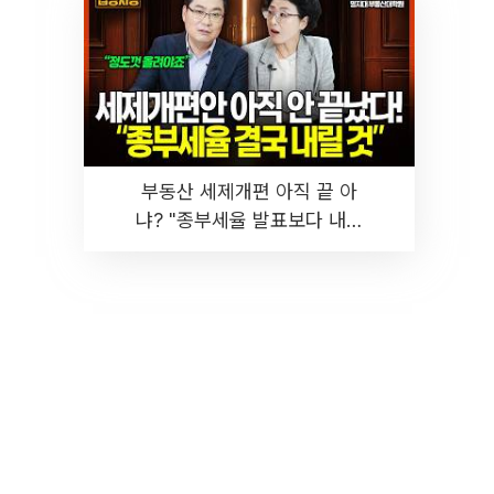
부동산 세제개편 아직 끝 아
냐? "종부세율 발표보다 내릴
것" 장기거주·양도세 전망 I 집
땅지성 I 김인만, 진미윤