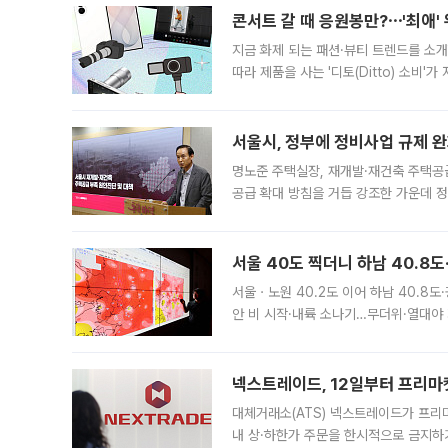
콘서트 갈 때 응원봉만?⋯'최애'
지금 화제 되는 패션·뷰티 트렌드를 소개
따라 제품을 사는 '디토(Ditto) 소비
어디일까요? 아이돌 콘서트 시작을 기다
서울시, 정부에 정비사업 규제 완화
명노준 주택실장, 재개발·재건축 주택공
공급 확대 방침을 거듭 강조한 가운데 정
면 반박하고 나섰다. 명노준 서울시 주택
서울 40도 찍더니 하남 40.8도
서울ㆍ노원 40.2도 이어 하남 40.8도
안 비 시작·내륙 소나기…무더위·열대야 
에서도 40도를 웃도는 기온이 관측됐다
의 극심한
넥스트레이드, 12일부터 프리마
대체거래소(ATS) 넥스트레이드가 프리
내 상·하한가 주문을 한시적으로 금지하