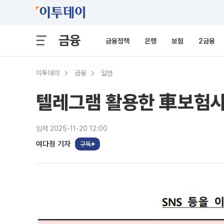
금융
금융정책
은행
보험
2금융
이투데이
금융
일반
텔레그램 활용한 車보험사
입력 2025-11-20 12:00
여다정 기자
구독