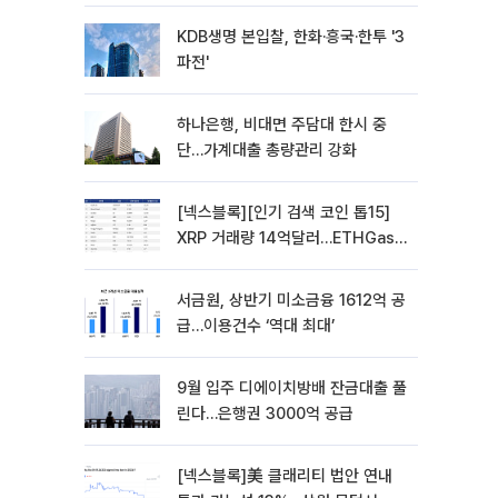
KDB생명 본입찰, 한화·흥국·한투 '3
파전'
하나은행, 비대면 주담대 한시 중
단…가계대출 총량관리 강화
[넥스블록][인기 검색 코인 톱15]
XRP 거래량 14억달러…ETHGas
급등·Bless 급락…고변동 알트 부각
서금원, 상반기 미소금융 1612억 공
급…이용건수 ‘역대 최대’
9월 입주 디에이치방배 잔금대출 풀
린다…은행권 3000억 공급
[넥스블록]美 클래리티 법안 연내