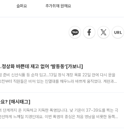
슬퍼요
추가취재 원해요
…정상화 바쁜데 재고 없어 ‘발동동’[가보니]
준비 신선식품 등 순차 입고…13일 정식 개장 목표 22일 만에 다시 문을
오전부터 직원들은 비어 있는 진열대를 채우느라 바쁘게 움직였다. 계란과
리를 잡기 시작했지만, 매장 곳곳엔 여전히 텅 빈 매대가 먼저 눈에 들어왔
까요? [해시태그]
’의 단계까지 온 지독하고 지독한 폭염입니다. 낮 기온이 37~39도를 찍는 극
 선선하게 느껴질 지경인데요. 이번 폭염의 중심은 처음 영남을 비롯한 동쪽
 북서풍이 산맥을 넘어 영남 쪽으로 내려오면서 뜨겁고 건조해졌는데요.