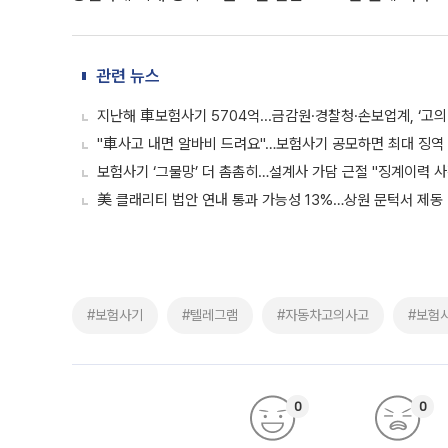
관련 뉴스
지난해 車보험사기 5704억...금감원·경찰청·손보업계, ‘고
"車사고 내면 알바비 드려요"…보험사기 공모하면 최대 징역 
보험사기 ‘그물망’ 더 촘촘히…설계사 가담 근절 "징계이력 
美 클래리티 법안 연내 통과 가능성 13%…상원 문턱서 제동
#보험사기
#텔레그램
#자동차고의사고
#보험
0
0