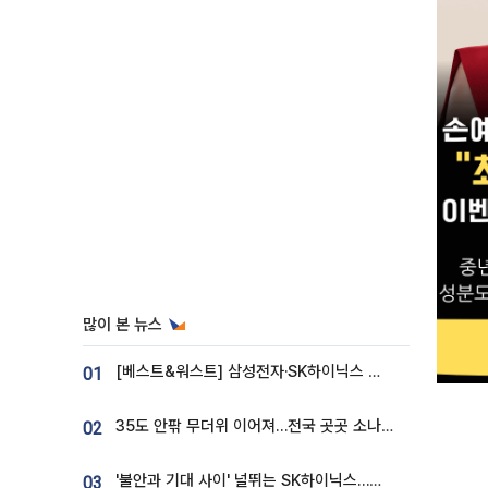
많이 본 뉴스
[베스트&워스트] 삼성전자·SK하이닉스 밀린 한 주…상상인증권은 85% 급등
01
35도 안팎 무더위 이어져…전국 곳곳 소나기 [오늘 날씨]
02
'불안과 기대 사이' 널뛰는 SK하이닉스…증권가 "HBM4·LTA 기반 펀터멘털 견고"
03