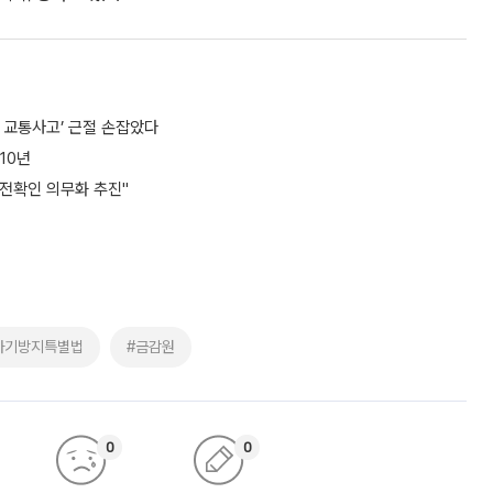
의 교통사고’ 근절 손잡았다
10년
사전확인 의무화 추진"
사기방지특별법
#금감원
0
0