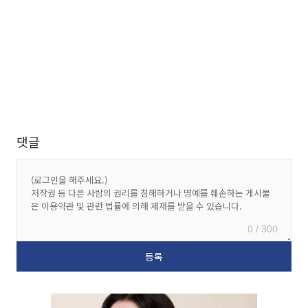
댓글
0 / 300