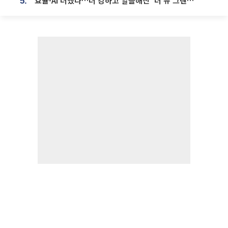
효율·AI 더했다…더 강하고 알뜰해진 ‘더 뉴 그랜저 하이브리드’ [ET의 모빌리티]
5.