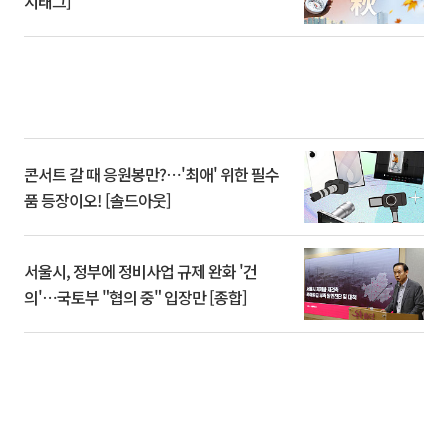
시태그]
콘서트 갈 때 응원봉만?⋯'최애' 위한 필수
품 등장이오! [솔드아웃]
서울시, 정부에 정비사업 규제 완화 '건
의'⋯국토부 "협의 중" 입장만 [종합]