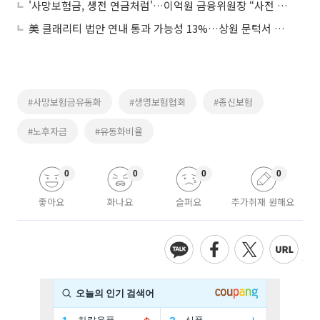
'사망보험금, 생전 연금처럼'…이억원 금융위원장 “사전 안내 중요”
美 클래리티 법안 연내 통과 가능성 13%…상원 문턱서 제동
#사망보험금유동화
#생명보험협회
#종신보험
#노후자금
#유동화비율
0
0
0
0
좋아요
화나요
슬퍼요
추가취재 원해요