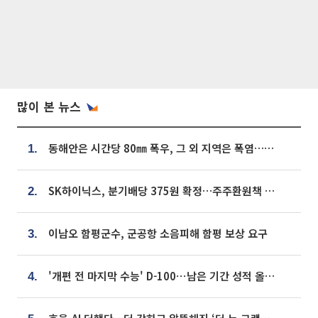
많이 본 뉴스
동해안은 시간당 80㎜ 폭우, 그 외 지역은 폭염…‘극과 극 날씨’
1.
SK하이닉스, 분기배당 375원 확정…주주환원책 9월로 앞당겨 발표
2.
이남오 함평군수, 군공항 소음피해 함평 보상 요구
3.
'개편 전 마지막 수능' D-100⋯남은 기간 성적 올릴 전략은
4.