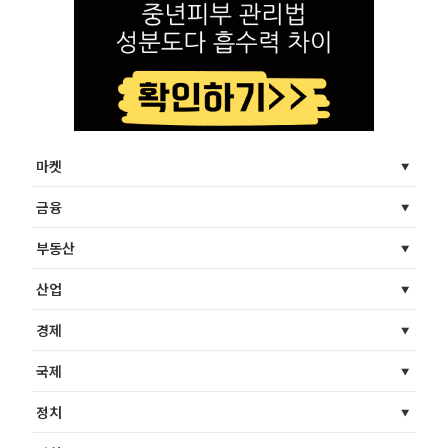
마켓
금융
부동산
산업
경제
국제
정치