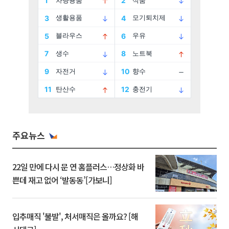
주요뉴스
22일 만에 다시 문 연 홈플러스…정상화 바
쁜데 재고 없어 ‘발동동’[가보니]
입추매직 '불발', 처서매직은 올까요? [해