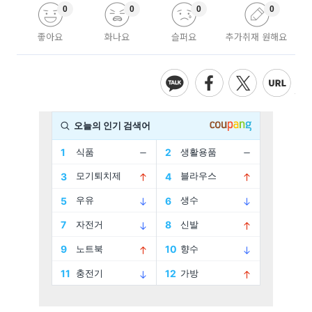
0
0
0
0
좋아요
화나요
슬퍼요
추가취재 원해요