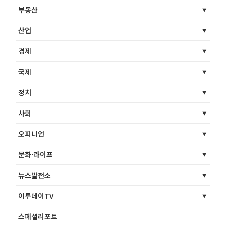
부동산
산업
경제
국제
정치
사회
오피니언
문화·라이프
뉴스발전소
이투데이TV
스페셜리포트