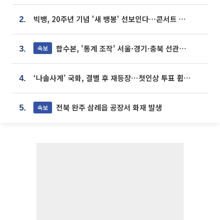
빅뱅, 20주년 기념 '새 뱅봉' 선보인다⋯콘서트 앞두고 팝업 개최
2.
합수본, '통계 조작' 서울·경기·충북 선관위 등 추가 압수수색
속보
3.
‘나솔사계’ 국화, 결별 후 재등장⋯첫인상 투표 휩쓸고 ‘인기녀’ 등극
4.
전북 완주 삼례읍 공장서 화재 발생
속보
5.