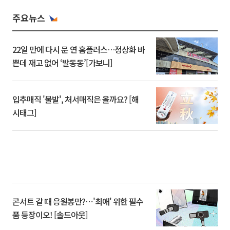
주요뉴스
22일 만에 다시 문 연 홈플러스…정상화 바
쁜데 재고 없어 ‘발동동’[가보니]
입추매직 '불발', 처서매직은 올까요? [해
시태그]
콘서트 갈 때 응원봉만?⋯'최애' 위한 필수
품 등장이오! [솔드아웃]