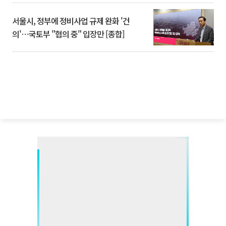
서울시, 정부에 정비사업 규제 완화 '건
의'⋯국토부 "협의 중" 입장만 [종합]