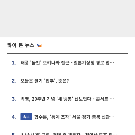
많이 본 뉴스
태풍 '돌핀' 오키나와 접근…일본기상청 경로 업데이트
1.
오늘은 절기 '입추', 뜻은?
2.
빅뱅, 20주년 기념 '새 뱅봉' 선보인다⋯콘서트 앞두고 팝업 개최
3.
합수본, '통계 조작' 서울·경기·충북 선관위 등 추가 압수수색
속보
4.
‘나솔사계’ 국화, 결별 후 재등장⋯첫인상 투표 휩쓸고 ‘인기녀’ 등극