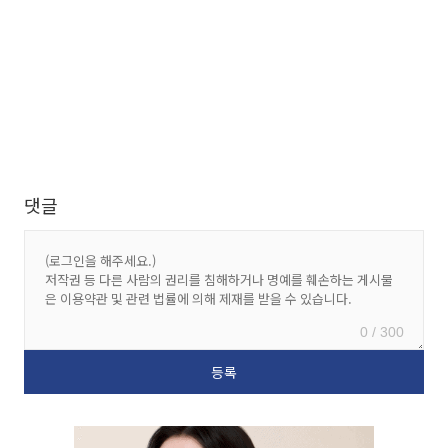
댓글
0 / 300