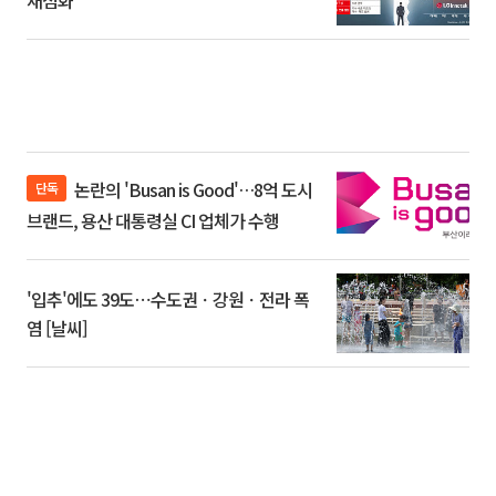
논란의 'Busan is Good'…8억 도시
단독
브랜드, 용산 대통령실 CI 업체가 수행
'입추'에도 39도⋯수도권ㆍ강원ㆍ전라 폭
염 [날씨]