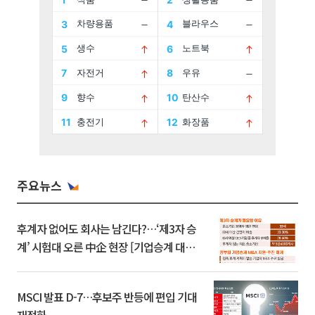
주요뉴스
후계자 없어도 회사는 남긴다?…‘제3자 승
계’ 시험대 오른 中企 현장 [기업승계 대전
환]
MSCI 발표 D-7…후보주 반등에 편입 기대
재점화