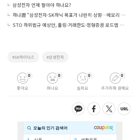
삼성전자 언제 팔아야 하나요?
하나證 “삼성전자·SK하닉 목표가 나란히 상향…메모리 가격 강세 지속”
STO 하위법규 예상안, 풀링·거래한도·정형증권 로드맵 제시
#SK하이닉스
#삼성전자
0
0
0
0
좋아요
화나요
슬퍼요
추가취재 원해요