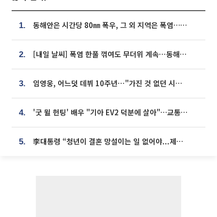
동해안은 시간당 80㎜ 폭우, 그 외 지역은 폭염…‘극과 극 날씨’
1.
[내일 날씨] 폭염 한풀 꺾여도 무더위 계속⋯동해안 이틀 연속 비
2.
임영웅, 어느덧 데뷔 10주년⋯"가진 것 없던 시절, 내 앞엔 20명의 팬뿐"
3.
'굿 윌 헌팅' 배우 "기아 EV2 덕분에 살아"…교통사고 후 안전성 극찬
4.
李대통령 “청년이 결혼 망설이는 일 없어야...제도상 불이익 조사”
5.