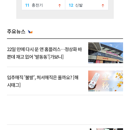
주요뉴스
22일 만에 다시 문 연 홈플러스…정상화 바
쁜데 재고 없어 ‘발동동’[가보니]
입추매직 '불발', 처서매직은 올까요? [해
시태그]