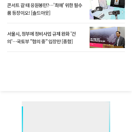
콘서트 갈 때 응원봉만?⋯'최애' 위한 필수
품 등장이오! [솔드아웃]
서울시, 정부에 정비사업 규제 완화 '건
의'⋯국토부 "협의 중" 입장만 [종합]