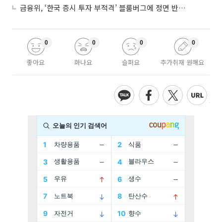
금융위, ‘한국 증시 투자 부적격’ 블룸버그에 정면 반박…“근거 불분명”
0
0
0
0
좋아요
화나요
슬퍼요
추가취재 원해요