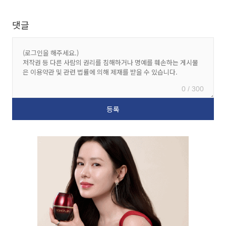
댓글
0 / 300