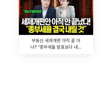
부동산 세제개편 아직 끝 아
냐? "종부세율 발표보다 내릴
것" 장기거주·양도세 전망 I 집
땅지성 I 김인만, 진미윤