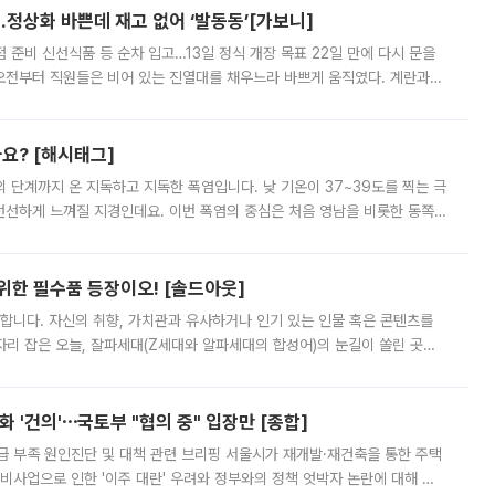
…정상화 바쁜데 재고 없어 ‘발동동’[가보니]
준비 신선식품 등 순차 입고…13일 정식 개장 목표 22일 만에 다시 문을
오전부터 직원들은 비어 있는 진열대를 채우느라 바쁘게 움직였다. 계란과
리를 잡기 시작했지만, 매장 곳곳엔 여전히 텅 빈 매대가 먼저 눈에 들어왔
까요? [해시태그]
’의 단계까지 온 지독하고 지독한 폭염입니다. 낮 기온이 37~39도를 찍는 극
 선선하게 느껴질 지경인데요. 이번 폭염의 중심은 처음 영남을 비롯한 동쪽
 북서풍이 산맥을 넘어 영남 쪽으로 내려오면서 뜨겁고 건조해졌는데요.
 위한 필수품 등장이오! [솔드아웃]
합니다. 자신의 취향, 가치관과 유사하거나 인기 있는 인물 혹은 콘텐츠를
'가 자리 잡은 오늘, 잘파세대(Z세대와 알파세대의 합성어)의 눈길이 쏠린 곳은
리는 공연장. 응원봉만큼이나 눈에 띄는 게 있습니다. 공연이 시작되기
 '건의'⋯국토부 "협의 중" 입장만 [종합]
급 부족 원인진단 및 대책 관련 브리핑 서울시가 재개발·재건축을 통한 주택
비사업으로 인한 '이주 대란' 우려와 정부와의 정책 엇박자 논란에 대해 정