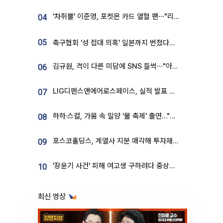
'차쥐뿔' 이준영, 포켓몬 카드 열혈 팬⋯"리셀러 처단할 것"
04
05
축구협회 '성 접대 의혹' 일본까지 번졌다…日 심판 실명 공개
김규원, 격이 다른 미담에 SNS 들썩⋯"아이 속옷 빨고 졸업식도 참석"
06
LIG디펜스앤에어로스페이스, 실적 발표 후 급락→반등⋯증권가 “28년까지 튼튼”
07
하하·스컬, 가뭄 속 밀양 '물 축제' 출연…"출연료 전액 기부"
08
포스코홀딩스, 계열사 지분 매각해 투자재원 2.5조 확보
09
'장윤기 사건' 피해 여고생 구하려다 중상…고교생 의상자 지정
10
최신 영상