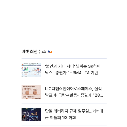
마켓 최신 뉴스
'불안과 기대 사이' 널뛰는 SK하이
닉스…증권가 "HBM4·LTA 기반 펀
터멘털 견고"
LIG디펜스앤에어로스페이스, 실적
발표 후 급락→반등⋯증권가 “28년
까지 튼튼”
단일 레버리지 규제 일주일…거래대
금 이틀째 1조 하회