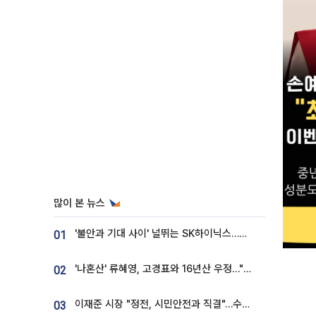
많이 본 뉴스
'불안과 기대 사이' 널뛰는 SK하이닉스…증권가 "HBM4·LTA 기반 펀터멘털 견고"
01
'나혼산' 류혜영, 고경표와 16년산 우정…"자취방서 부모님과 마주쳐"
02
이재준 시장 "정전, 시민안전과 직결"…수원시 비상대응체계 가동
03