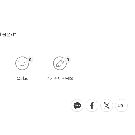
거 불분명”
0
0
슬퍼요
추가취재 원해요