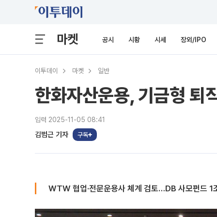
마켓
공시
시황
시세
장외/IPO
이투데이
마켓
일반
한화자산운용, 기금형 퇴직
입력 2025-11-05 08:41
김범근 기자
구독
WTW 협업·전문운용사 체계 검토…DB 사모펀드 1