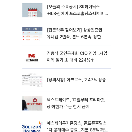
[오늘의 주요공시] SK하이닉스
·HLB·진에어·포스코홀딩스·네이버·
대우건설 등
[급등락주 짚어보기] 상상인증권ㆍ
유니켐 2연속, 본느 6연속 ‘상한
가’⋯M&A 훈풍 분 증시
김용석 군인공제회 CIO 연임…사업
이익 임기 초 대비 224%↑
[장외시황] 아크로스, 2.47% 상승
넥스트레이드, 12일부터 프리마켓
상·하한가 주문 한시 금지
에스제이투자홀딩스, 골프존홀딩스
1차 공개매수 종료…지분 85% 확보