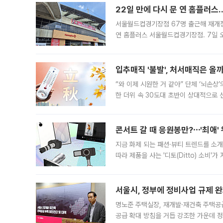
22일 만에 다시 문 연 홈플러스
서울월드컵경기장점 67명 출근해 재개점 
연 홈플러스 서울월드컵경기장점. 7일 
우유, 과일 같은 신선식품이 차근차근 자
입추매직 '불발', 처서매직은 올
“와 이제 시원한 거 같아” 단체 ‘뇌손상
한 더위 속 30도대 초반이 상대적으로
지역에 있었습니다. 7월 말에는 서풍과
콘서트 갈 때 응원봉만?⋯'최애'
지금 화제 되는 패션·뷰티 트렌드를 소개
따라 제품을 사는 '디토(Ditto) 소비
어디일까요? 아이돌 콘서트 시작을 기다
서울시, 정부에 정비사업 규제 완화
명노준 주택실장, 재개발·재건축 주택공
공급 확대 방침을 거듭 강조한 가운데 정