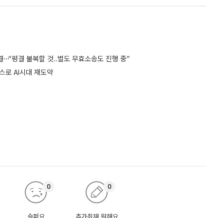
⋯“평결 불복할 것..별도 무효소송도 진행 중”
스로 AI시대 재도약
0
0
슬퍼요
추가취재 원해요