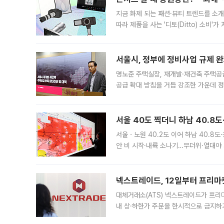
지금 화제 되는 패션·뷰티 트렌드를 소개
따라 제품을 사는 '디토(Ditto) 소비
어디일까요? 아이돌 콘서트 시작을 기다
서울시, 정부에 정비사업 규제 완화
명노준 주택실장, 재개발·재건축 주택공
공급 확대 방침을 거듭 강조한 가운데 정
면 반박하고 나섰다. 명노준 서울시 주택
서울 40도 찍더니 하남 40.8도
서울ㆍ노원 40.2도 이어 하남 40.8도
안 비 시작·내륙 소나기…무더위·열대야 
에서도 40도를 웃도는 기온이 관측됐다
의 극심한
넥스트레이드, 12일부터 프리마
대체거래소(ATS) 넥스트레이드가 프리
내 상·하한가 주문을 한시적으로 금지하
가 체결 사례와 관련해 설명자료를 내고