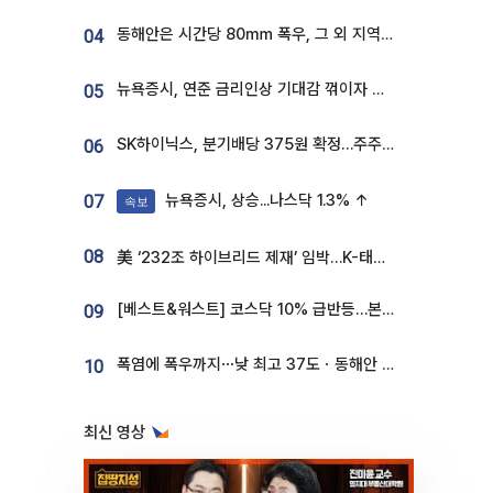
동해안은 시간당 80㎜ 폭우, 그 외 지역은 폭염…‘극과 극 날씨’
04
뉴욕증시, 연준 금리인상 기대감 꺾이자 상승...S&P500 사상 최고치 [종합]
05
SK하이닉스, 분기배당 375원 확정…주주환원책 9월로 앞당겨 발표
06
뉴욕증시, 상승...나스닥 1.3% ↑
07
속보
08
美 ‘232조 하이브리드 제재’ 임박…K-태양광, 불확실성 털고 날개 다나
[베스트&워스트] 코스닥 10% 급반등…본느, 최대주주 변경 기대에 270% 폭등
09
폭염에 폭우까지⋯낮 최고 37도ㆍ동해안 강한 비 [날씨]
10
최신 영상