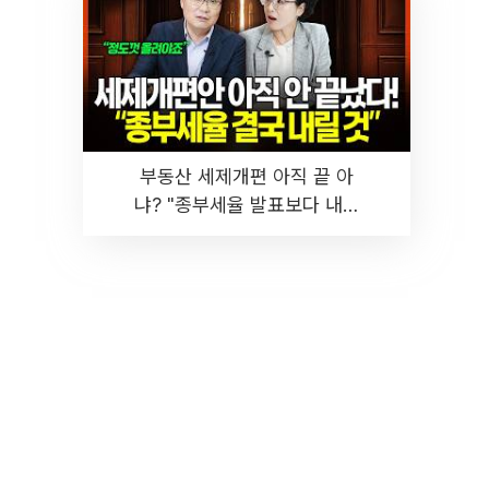
부동산 세제개편 아직 끝 아
냐? "종부세율 발표보다 내릴
것" 장기거주·양도세 전망 I 집
땅지성 I 김인만, 진미윤