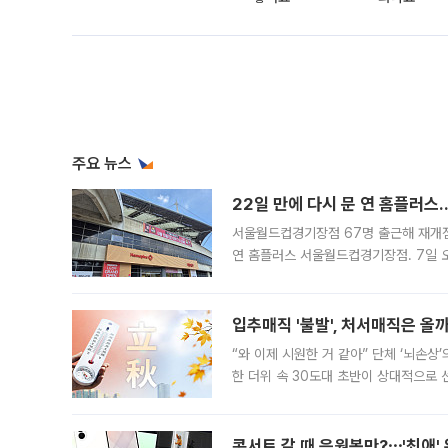
주요 뉴스
22일 만에 다시 문 연 홈플러스
서울월드컵경기장점 67명 출근해 재개점 
연 홈플러스 서울월드컵경기장점. 7일 
우유, 과일 같은 신선식품이 차근차근 자
입추매직 '불발', 처서매직은 올
“와 이제 시원한 거 같아” 단체 ‘뇌손상
한 더위 속 30도대 초반이 상대적으로
지역에 있었습니다. 7월 말에는 서풍과
콘서트 갈 때 응원봉만?⋯'최애'