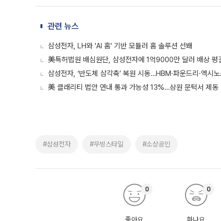
관련 뉴스
삼성전자, LH와 'AI 홈' 기반 모듈러 홈 솔루션 선봬
美특허법원 배심원단, 삼성전자에 1억9000만 달러 배상 평결
삼성전자, ‘반도체 삼각축’ 복원 시동…HBM·파운드리·엑시노
美 클래리티 법안 연내 통과 가능성 13%…상원 문턱서 제동
#삼성전자
#무빙스타일
#소상공인
0
0
좋아요
화나요