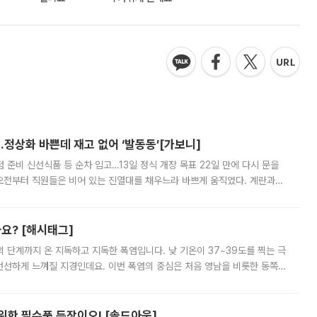
…정상화 바쁜데 재고 없어 ‘발동동’[가보니]
준비 신선식품 등 순차 입고…13일 정식 개장 목표 22일 만에 다시 문을
오전부터 직원들은 비어 있는 진열대를 채우느라 바쁘게 움직였다. 계란과
리를 잡기 시작했지만, 매장 곳곳엔 여전히 텅 빈 매대가 먼저 눈에 들어왔
까요? [해시태그]
’의 단계까지 온 지독하고 지독한 폭염입니다. 낮 기온이 37~39도를 찍는 극
 선선하게 느껴질 지경인데요. 이번 폭염의 중심은 처음 영남을 비롯한 동쪽
 북서풍이 산맥을 넘어 영남 쪽으로 내려오면서 뜨겁고 건조해졌는데요.
 위한 필수품 등장이오! [솔드아웃]