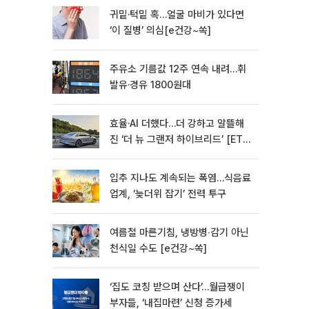
귀밑·턱밑 혹…얼굴 마비가 있다면
‘이 질병’ 의심[e건강~쏙]
주유소 기름값 12주 연속 내려…휘
발유·경유 1800원대
효율·AI 더했다…더 강하고 알뜰해
진 ‘더 뉴 그랜저 하이브리드’ [ET의
모빌리티]
입추 지나도 계속되는 폭염…식음료
업계, ‘늦더위 잡기’ 전력 투구
여름철 마른기침, 냉방병‧감기 아닌
천식일 수도 [e건강~쏙]
‘집도 코칭 받으며 산다’…월급쟁이
부자들, ‘내집마련’ 신청 증가세