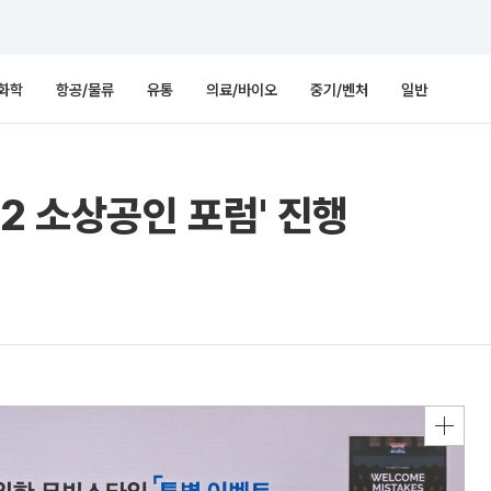
화학
항공/물류
유통
의료/바이오
중기/벤처
일반
2 소상공인 포럼' 진행