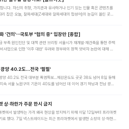
합니다. 자신의 취향, 가치관과 유사하거나 인기 있는 인물 혹은 콘텐츠를
'가 자리 잡은 오늘, 잘파세대(Z세대와 알파세대의 합성어)의 눈길이 쏠린 곳은
리는 공연장. 응원봉만큼이나 눈에 띄는 게 있습니다. 공연이 시작되기
 '건의'⋯국토부 "협의 중" 입장만 [종합]
급 부족 원인진단 및 대책 관련 브리핑 서울시가 재개발·재건축을 통한 주택
비사업으로 인한 '이주 대란' 우려와 정부와의 정책 엇박자 논란에 대해 정
실장은 2031년까지 31만 가구 착공 목표에 차질이 없다는 입장이나,
·광양 40.2도…전국 '펄펄'
·광양 40.2도 전국 대부분 폭염특보…체감온도도 곳곳 38도 넘어 8일 동해
지속 서울 노원구의 기온이 40도를 넘어선 데 이어 경기 하남과 전남 광양
. 전국 대부분 지역에 폭염특보가 내려진 가운데 곳곳에서 39~40도 안팎
켓 상·하한가 주문 한시 금지
마켓에서 발생하는 가격 왜곡 현상을 방지하기 위해 이달 12일부터 프리마켓
기로 했다. 7일 넥스트레이드는 최근 프리마켓에서 발생한 소량의 상·하한
, 주문 오류로 인한 가격 급등락을 최소화하기 위한 비상 대응방안을 발표