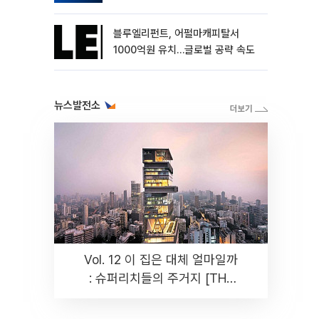
블루엘리펀트, 어펄마캐피탈서
1000억원 유치…글로벌 공략 속도
뉴스발전소
Vol. 12 이 집은 대체 얼마일까
: 슈퍼리치들의 주거지 [THE
RARE]