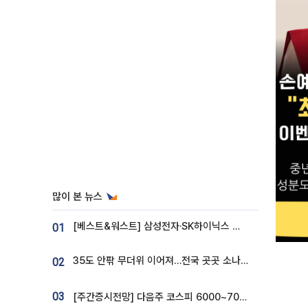
많이 본 뉴스
[베스트&워스트] 삼성전자·SK하이닉스 밀린 한 주…상상인증권은 85% 급등
01
35도 안팎 무더위 이어져…전국 곳곳 소나기 [오늘 날씨]
02
03
[주간증시전망] 다음주 코스피 6000~7000⋯“外人 수급은 정책이 변수”