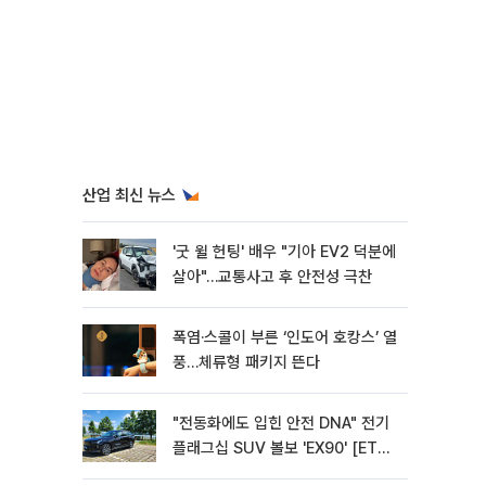
산업 최신 뉴스
'굿 윌 헌팅' 배우 "기아 EV2 덕분에
살아"…교통사고 후 안전성 극찬
폭염·스콜이 부른 ‘인도어 호캉스’ 열
풍…체류형 패키지 뜬다
"전동화에도 입힌 안전 DNA" 전기
플래그십 SUV 볼보 'EX90' [ET의
모빌리티]