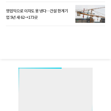
영업익으로 이자도 못 낸다…건설 한계기
업 5년 새 62→173곳