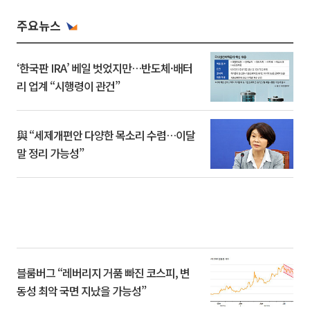
주요뉴스
‘한국판 IRA’ 베일 벗었지만…반도체·배터
리 업계 “시행령이 관건”
與 “세제개편안 다양한 목소리 수렴…이달
말 정리 가능성”
블룸버그 “레버리지 거품 빠진 코스피, 변
동성 최악 국면 지났을 가능성”