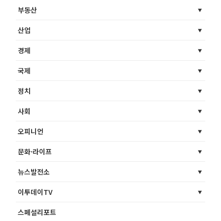
부동산
산업
경제
국제
정치
사회
오피니언
문화·라이프
뉴스발전소
이투데이TV
스페셜리포트