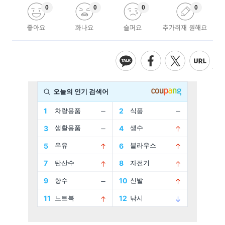
0
0
0
0
좋아요
화나요
슬퍼요
추가취재 원해요