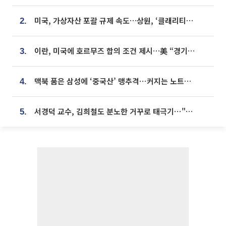
미국, 가상자산 포괄 규제 속도…상원, ‘클래리티법’ 9월 절차투표 추진
2.
이란, 미국에 호르무즈 합의 조건 제시…美 “경기 아직 안 끝나” [종합]
3.
맥북 품은 삼성에 ‘중국산’ 맹추격⋯커지는 노트북 OLED 시장
4.
서경덕 교수, 김희철도 분노한 거꾸로 태극기⋯"엉터리는 아냐, 아쉬울 뿐"
5.