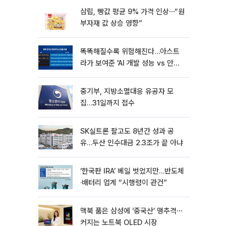
삼립, 빵값 평균 9% 가격 인상⋯“원
부자재 값 상승 영향”
똑똑해질수록 위험해진다…아스트
라가 보여준 'AI 개발 성능 vs 안전
딜레마'
중기부, 지방소멸대응 유공자 모
집…31일까지 접수
SK실트론 팔고도 8년간 성과 공
유…두산 인수대금 2.3조가 끝 아냐
‘한국판 IRA’ 베일 벗었지만…반도체
·배터리 업계 “시행령이 관건”
맥북 품은 삼성에 ‘중국산’ 맹추격⋯
커지는 노트북 OLED 시장