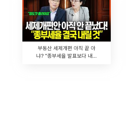
부동산 세제개편 아직 끝 아
냐? "종부세율 발표보다 내릴
것" 장기거주·양도세 전망 I 집
땅지성 I 김인만, 진미윤