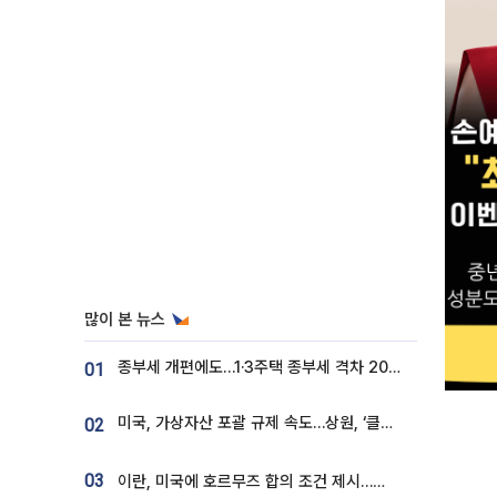
많이 본 뉴스
종부세 개편에도…1·3주택 종부세 격차 2028년부터 확대
01
미국, 가상자산 포괄 규제 속도…상원, ‘클래리티법’ 9월 절차투표 추진
02
03
이란, 미국에 호르무즈 합의 조건 제시…美 “경기 아직 안 끝나” [종합]