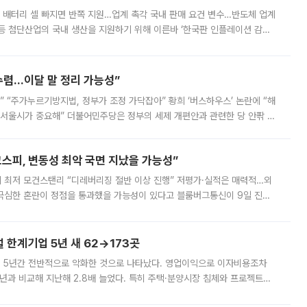
 배터리 셀 빠지면 반쪽 지원…업계 촉각 국내 판매 요건 변수…반도체 업계
등 첨단산업의 국내 생산을 지원하기 위해 이른바 ‘한국판 인플레이션 감축
를 신설했지만, 업계에서는 세부 지원 대상에 따라 정책 효과가 크게 달라
수렴…이달 말 정리 가능성”
없어” “주가누르기방지법, 정부가 조정 가닥잡아” 황희 ‘버스하우스’ 논란에 “해
 서울시가 중요해” 더불어민주당은 정부의 세제 개편안과 관련한 당 안팎 의
에 나서겠다고 예고했다. 민주당은 8월 말 당정 조율을 거친 개편안이
스피, 변동성 최악 국면 지났을 가능성”
 만에 최저 모건스탠리 “디레버리징 절반 이상 진행” 저평가·실적은 매력적…외
든 극심한 혼란이 정점을 통과했을 가능성이 있다고 블룸버그통신이 9일 진단
가 상당 부분 정리된 데다 금융당국의 규제 강화로 고위험 상품 거래도 급감
한계기업 5년 새 62→173곳
 5년간 전반적으로 악화한 것으로 나타났다. 영업이익으로 이자비용조차
년과 비교해 지난해 2.8배 늘었다. 특히 주택·분양시장 침체와 프로젝트파
 악화가 두드러졌다. 9일 한국건설산업연구원은 ‘2025년 건설업 외감기업