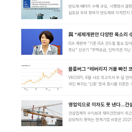
반도체·배터리 수혜 규모, 시행령서 결정
실효성 우려 정부가 반도체와 이차전지 
법(IRA)’으로 불리는 국내생산세액공제
與 “세제개편안 다양한 목소리 
ISA 개편에 “기존 ISA 건드릴 필요 
프닝” 선긋기 “주택공급, 인허가권 지닌
견을 수렴해 당정과 개편안에 대한 조율
블룸버그 “레버리지 거품 빠진 코
VKOSPI, 6월 사상 최고치서 두 달
국인 복귀는 ‘신중’ 한국 증시를 뒤흔
했다. 대규모 반대매매로 레버리지 투자
영업익으로 이자도 못 낸다…건설 
건설업계의 수익성과 재무건전성이 최근
감당하지 못하는 한계기업 비중은 2021
이낸싱(PF) 부담이 집중된 건축 부문의