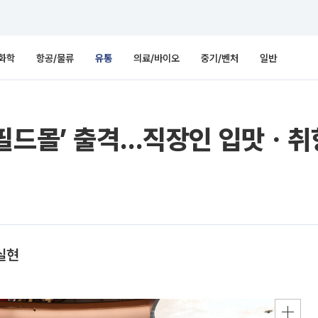
화학
항공/물류
유통
의료/바이오
중기/벤처
일반
타필드몰’ 출격…직장인 입맛ㆍ취
실현