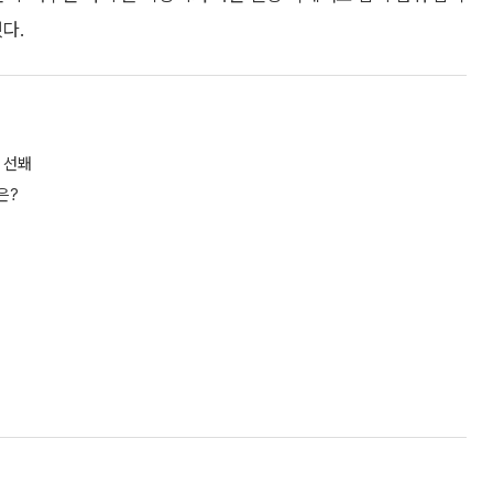
다.
 선봬
은?