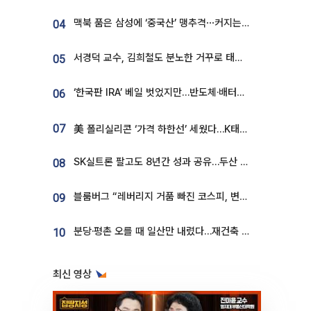
맥북 품은 삼성에 ‘중국산’ 맹추격⋯커지는 노트북 OLED 시장
04
서경덕 교수, 김희철도 분노한 거꾸로 태극기⋯"엉터리는 아냐, 아쉬울 뿐"
05
‘한국판 IRA’ 베일 벗었지만…반도체·배터리 업계 “시행령이 관건”
06
07
美 폴리실리콘 ‘가격 하한선’ 세웠다…K태양광 수혜 기대
SK실트론 팔고도 8년간 성과 공유…두산 인수대금 2.3조가 끝 아냐
08
블룸버그 “레버리지 거품 빠진 코스피, 변동성 최악 국면 지났을 가능성”
09
분당·평촌 오를 때 일산만 내렸다…재건축 기대감도 ‘무색’
10
최신 영상