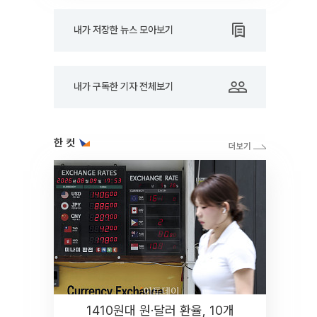
내가 저장한 뉴스 모아보기
내가 구독한 기자 전체보기
한 컷
1410원대 원·달러 환율, 10개