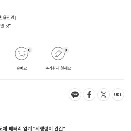
[환율전망]
낼 것"
0
0
슬퍼요
추가취재 원해요
반도체·배터리 업계 “시행령이 관건”