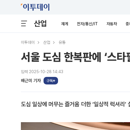
산업
재계
전자/통신/IT
자동차
중
이투데이
산업
유통
서울 도심 한복판에 ‘스
입력 2025-10-28 14:43
배근미 기자
구독
도심 일상에 머무는 즐거움 더한 ‘일상적 럭셔리’ 