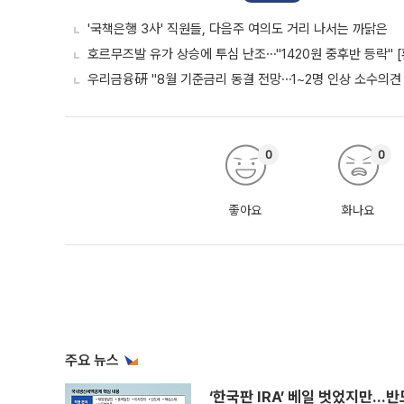
'국책은행 3사' 직원들, 다음주 여의도 거리 나서는 까닭은
호르무즈발 유가 상승에 투심 난조⋯"1420원 중후반 등락" 
우리금융硏 "8월 기준금리 동결 전망⋯1~2명 인상 소수의견 
0
0
좋아요
화나요
주요 뉴스
‘한국판 IRA’ 베일 벗었지만…