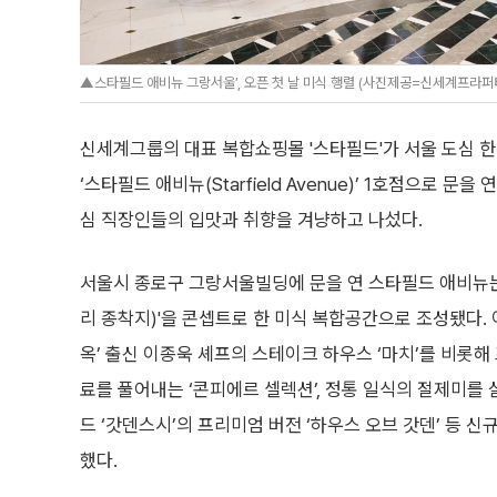
▲스타필드 애비뉴 그랑서울’, 오픈 첫 날 미식 행렬 (사진제공=신세계프라퍼
신세계그룹의 대표 복합쇼핑몰 '스타필드'가 서울 도심 
‘스타필드 애비뉴(Starfield Avenue)’ 1호점으로 문을
심 직장인들의 입맛과 취향을 겨냥하고 나섰다.
서울시 종로구 그랑서울빌딩에 문을 연 스타필드 애비뉴
리 종착지)'을 콘셉트로 한 미식 복합공간으로 조성됐다. 
옥’ 출신 이종욱 셰프의 스테이크 하우스 ‘마치’를 비롯
료를 풀어내는 ‘콘피에르 셀렉션’, 정통 일식의 절제미를 
드 ‘갓덴스시’의 프리미엄 버전 ‘하우스 오브 갓덴’ 등 
했다.