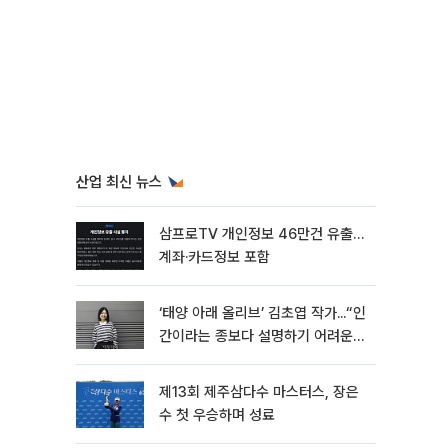
산업 최신 뉴스
삼프로TV 개인정보 46만건 유출…
계좌·카드정보 포함
‘태양 아래 올리브’ 김초엽 작가...“인
간이라는 종보다 설명하기 어려운
한 사람을 쓰고 싶었다”[문화人터
뷰]
제13회 제주삼다수 마스터스, 장은
수 첫 우승하며 성료