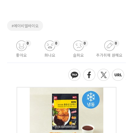
#에이비엘바이오
0
0
0
0
좋아요
화나요
슬퍼요
추가취재 원해요