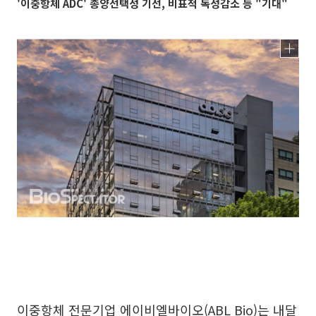
'이중항체 ADC' 종양선택성 기선, 비표적 독성감소 등 "기대"
이중항체 전문기업 에이비엘바이오(ABL Bio)는 내달