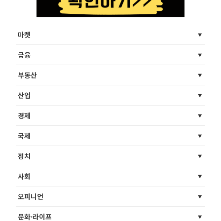
마켓
금융
부동산
산업
경제
국제
정치
사회
오피니언
문화·라이프