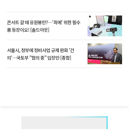
콘서트 갈 때 응원봉만?⋯'최애' 위한 필수
품 등장이오! [솔드아웃]
서울시, 정부에 정비사업 규제 완화 '건
의'⋯국토부 "협의 중" 입장만 [종합]