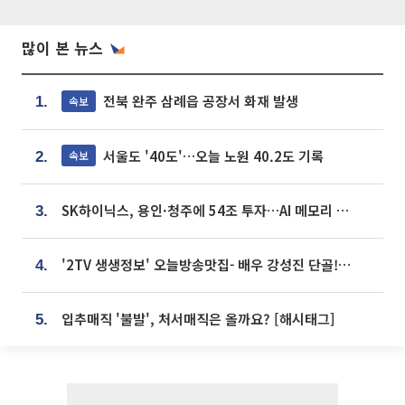
많이 본 뉴스
전북 완주 삼례읍 공장서 화재 발생
속보
1.
서울도 '40도'…오늘 노원 40.2도 기록
속보
2.
SK하이닉스, 용인·청주에 54조 투자…AI 메모리 생산기지 키운다
3.
'2TV 생생정보' 오늘방송맛집- 배우 강성진 단골! 쌀국수ㆍ푸팟퐁 커리 맛집 '블○○○'
4.
입추매직 '불발', 처서매직은 올까요? [해시태그]
5.