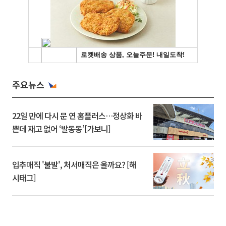
주요뉴스
22일 만에 다시 문 연 홈플러스…정상화 바
쁜데 재고 없어 ‘발동동’[가보니]
입추매직 '불발', 처서매직은 올까요? [해
시태그]