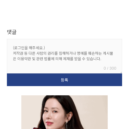
댓글
0 / 300