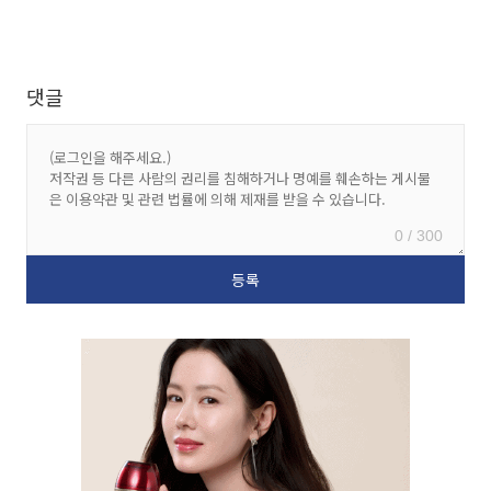
댓글
0 / 300