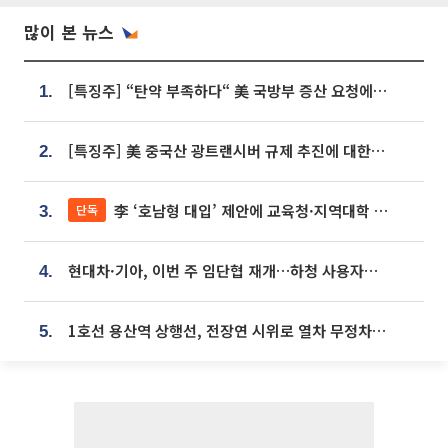
많이 본 뉴스
[특징주] “탄약 부족하다“ 美 국방부 증산 요청에⋯국내 방산주 급등세
1.
[특징주] 美 중국산 광트랜시버 규제 추진에 대한광통신 등 광통신株 강세
2.
李 ‘호남형 대입’ 제안에 교육청·지역대학 서·논술형 입시 연계 '착수'
단독
3.
현대차·기아, 이번 주 임단협 재개…하청 사용자성 재심도 ‘변수’
4.
1호선 용산역 상행선, 전장연 시위로 열차 무정차 운행
5.