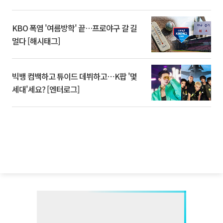
KBO 폭염 '여름방학' 끝…프로야구 갈 길
멀다 [해시태그]
빅뱅 컴백하고 튜이드 데뷔하고⋯K팝 '몇
세대'세요? [엔터로그]