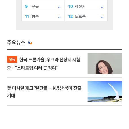
주요뉴스
한국 드론기술, 우크라 전장서 시험
단독
중…“스타트업 여러 곳 참여”
美 미사일 재고 ‘빨간불’…K방산 북미 진출
기대