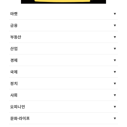
마켓
금융
부동산
산업
경제
국제
정치
사회
오피니언
문화·라이프