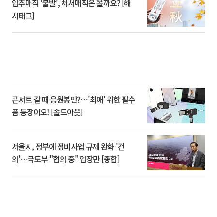
입추매직 '불발', 처서매직은 올까요? [해
시태그]
콘서트 갈 때 응원봉만?⋯'최애' 위한 필수
품 등장이오! [솔드아웃]
서울시, 정부에 정비사업 규제 완화 '건
의'⋯국토부 "협의 중" 입장만 [종합]