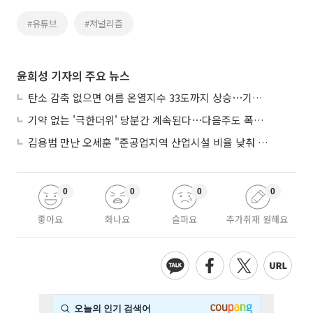
#유튜브
#저널리즘
윤희성 기자의 주요 뉴스
탄소 감축 없으면 여름 온열지수 33도까지 상승⋯기상청, 2100년 미래전망
기약 없는 '극한더위' 당분간 계속된다⋯다음주도 폭염·열대야 지속
김용범 만난 오세훈 "준공업지역 산업시설 비율 낮춰 공급 늘려야"
0
0
0
0
좋아요
화나요
슬퍼요
추가취재 원해요