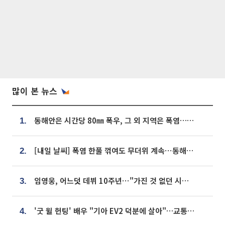
많이 본 뉴스
동해안은 시간당 80㎜ 폭우, 그 외 지역은 폭염…‘극과 극 날씨’
1.
[내일 날씨] 폭염 한풀 꺾여도 무더위 계속⋯동해안 이틀 연속 비
2.
임영웅, 어느덧 데뷔 10주년⋯"가진 것 없던 시절, 내 앞엔 20명의 팬뿐"
3.
'굿 윌 헌팅' 배우 "기아 EV2 덕분에 살아"…교통사고 후 안전성 극찬
4.