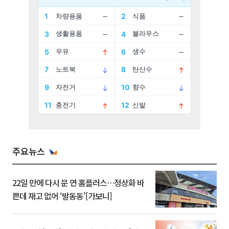
주요뉴스
22일 만에 다시 문 연 홈플러스…정상화 바
쁜데 재고 없어 ‘발동동’[가보니]