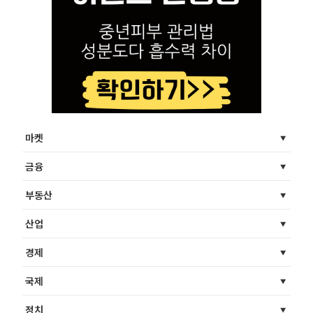
마켓
금융
부동산
산업
경제
국제
정치