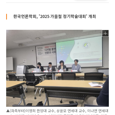
한국언론학회, '2025 가을철 정기학술대회' 개최
▲(좌측부터)이영희 한양대 교수, 상윤모 연세대 교수, 이나연 연세대