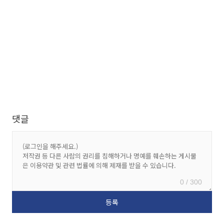
댓글
0 / 300