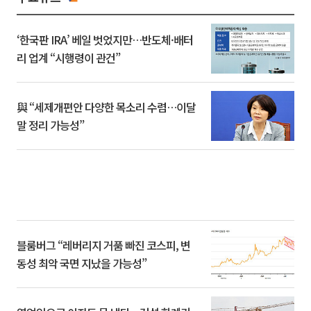
‘한국판 IRA’ 베일 벗었지만…반도체·배터
리 업계 “시행령이 관건”
與 “세제개편안 다양한 목소리 수렴…이달
말 정리 가능성”
블룸버그 “레버리지 거품 빠진 코스피, 변
동성 최악 국면 지났을 가능성”