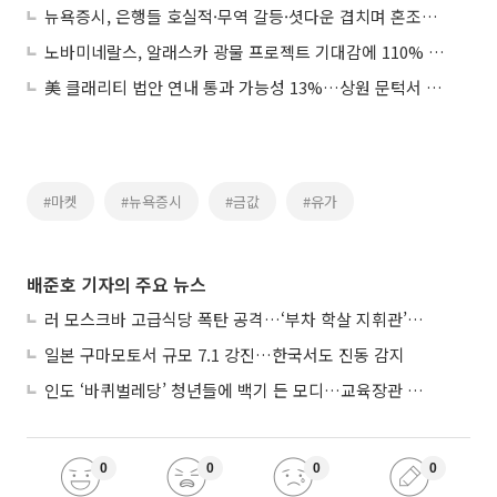
뉴욕증시, 은행들 호실적·무역 갈등·셧다운 겹치며 혼조…나스닥 0.66%↑
노바미네랄스, 알래스카 광물 프로젝트 기대감에 110% 폭등
美 클래리티 법안 연내 통과 가능성 13%…상원 문턱서 제동
#마켓
#뉴욕증시
#금값
#유가
배준호 기자의 주요 뉴스
러 모스크바 고급식당 폭탄 공격…‘부차 학살 지휘관’ 노렸나
일본 구마모토서 규모 7.1 강진…한국서도 진동 감지
인도 ‘바퀴벌레당’ 청년들에 백기 든 모디…교육장관 사퇴
0
0
0
0