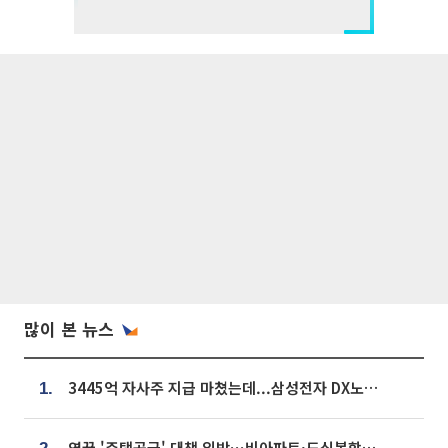
많이 본 뉴스
3445억 자사주 지급 마쳤는데...삼성전자 DX노조, 뒤늦은 '떼쓰기 집회'
1.
영끌 '주택공급' 대책 임박⋯비아파트·도심복합까지 총동원