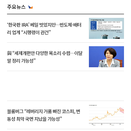
주요뉴스
‘한국판 IRA’ 베일 벗었지만…반도체·배터
리 업계 “시행령이 관건”
與 “세제개편안 다양한 목소리 수렴…이달
말 정리 가능성”
블룸버그 “레버리지 거품 빠진 코스피, 변
동성 최악 국면 지났을 가능성”