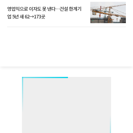
영업익으로 이자도 못 낸다…건설 한계기
업 5년 새 62→173곳