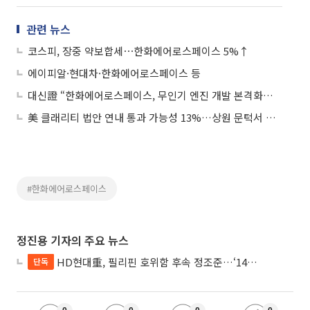
관련 뉴스
코스피, 장중 약보합세⋯한화에어로스페이스 5%↑
에이피알·현대차·한화에어로스페이스 등
대신證 “한화에어로스페이스, 무인기 엔진 개발 본격화…목표가 120만원”
美 클래리티 법안 연내 통과 가능성 13%…상원 문턱서 제동
#한화에어로스페이스
정진용 기자의 주요 뉴스
HD현대重, 필리핀 호위함 후속 정조준…‘14척+α’ 싹쓸이 노린다
단독