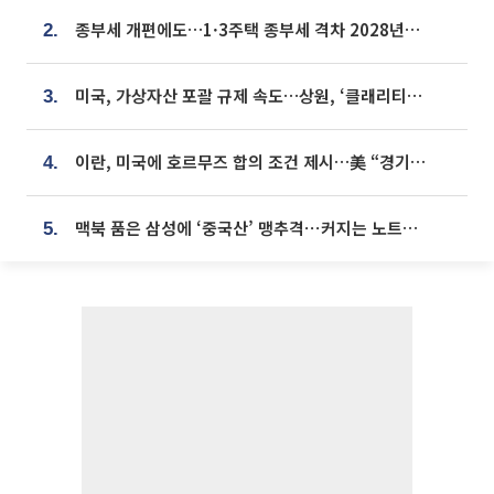
종부세 개편에도…1·3주택 종부세 격차 2028년부터 확대
2.
미국, 가상자산 포괄 규제 속도…상원, ‘클래리티법’ 9월 절차투표 추진
3.
이란, 미국에 호르무즈 합의 조건 제시…美 “경기 아직 안 끝나” [종합]
4.
맥북 품은 삼성에 ‘중국산’ 맹추격⋯커지는 노트북 OLED 시장
5.