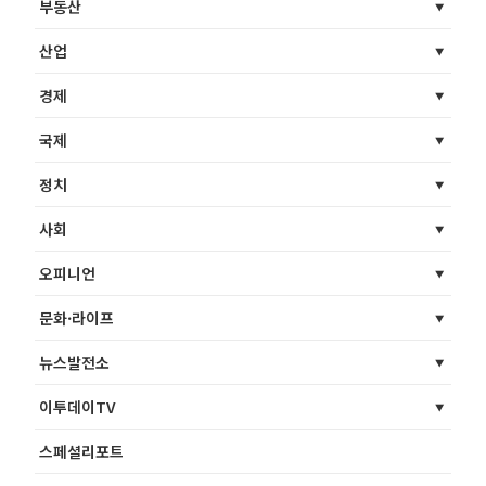
부동산
산업
경제
국제
정치
사회
오피니언
문화·라이프
뉴스발전소
이투데이TV
스페셜리포트