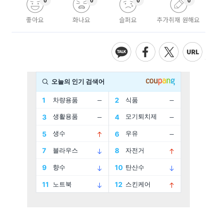
0
0
0
0
좋아요
화나요
슬퍼요
추가취재 원해요