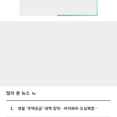
많이 본 뉴스
영끌 '주택공급' 대책 임박⋯비아파트·도심복합까지 총동원
1.