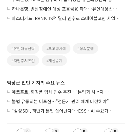
하나은행, 발달장애인 대상 포용금융 확대…유언대용신탁·연금계좌 지원
마스터카드, BVNK 18억 달러 인수로 스테이블코인 사업 본격 확장
#유언대용신탁
#초고령사회
#상속분쟁
#자필증서유언
#재산승계
박상군 인턴 기자의 주요 뉴스
에코프로, 화장품 업체 인수 추진⋯“본업과 시너지 부족”
불법 유통되는 미프진⋯“전문가 관리 체계 마련해야”
“삼성SDI, 하반기 본업 살아난다”⋯ESSㆍAI 수요가 견인
0
0
0
0