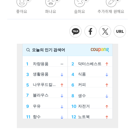
좋아요
화나요
슬퍼요
추가취재 원해요