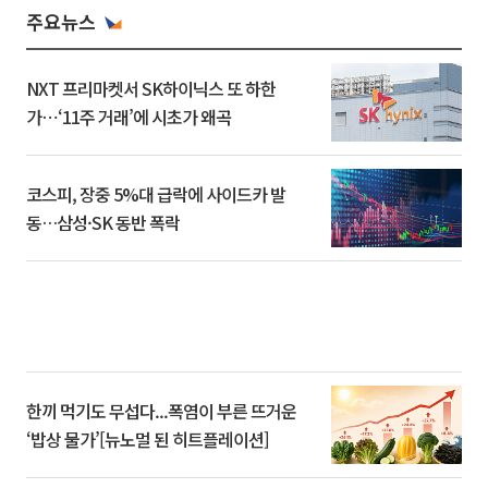
주요뉴스
NXT 프리마켓서 SK하이닉스 또 하한
가⋯‘11주 거래’에 시초가 왜곡
코스피, 장중 5%대 급락에 사이드카 발
동…삼성·SK 동반 폭락
한끼 먹기도 무섭다...폭염이 부른 뜨거운
‘밥상 물가’[뉴노멀 된 히트플레이션]