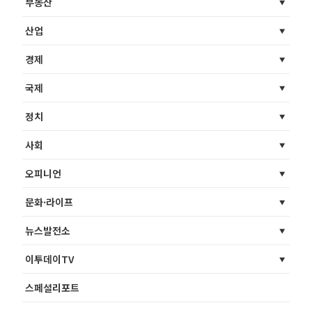
부동산
산업
경제
국제
정치
사회
오피니언
문화·라이프
뉴스발전소
이투데이TV
스페셜리포트