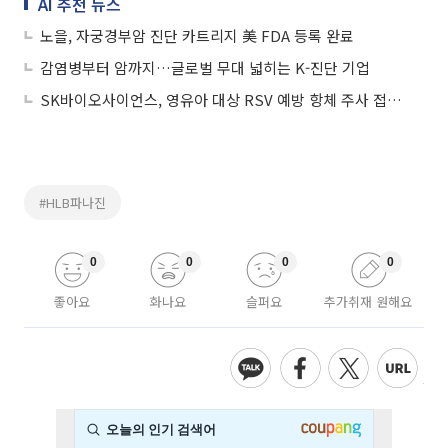
AI 추천 뉴스
노을, 자궁경부암 진단 카트리지 美 FDA 등록 완료
감염병부터 암까지…글로벌 무대 넓히는 K-진단 기업
SK바이오사이언스, 영유아 대상 RSV 예방 항체 주사 접종 시작
#HLB파나진
0
0
0
0
좋아요
화나요
슬퍼요
추가취재 원해요