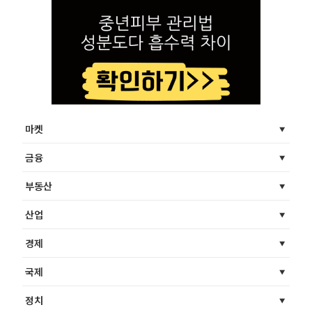
마켓
금융
부동산
산업
경제
국제
정치