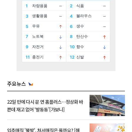
주요뉴스
22일 만에 다시 문 연 홈플러스…정상화 바
쁜데 재고 없어 ‘발동동’[가보니]
입추매직 '불발', 처서매직은 올까요? [해