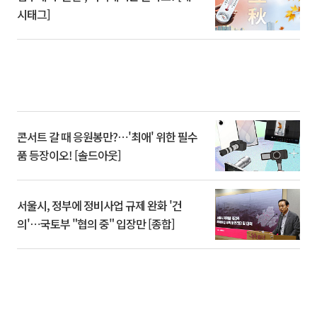
시태그]
콘서트 갈 때 응원봉만?⋯'최애' 위한 필수
품 등장이오! [솔드아웃]
서울시, 정부에 정비사업 규제 완화 '건
의'⋯국토부 "협의 중" 입장만 [종합]