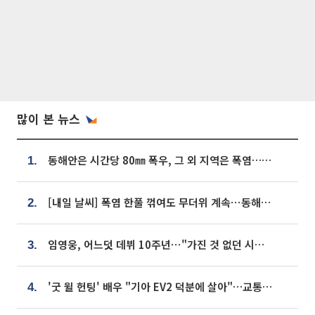
많이 본 뉴스
동해안은 시간당 80㎜ 폭우, 그 외 지역은 폭염…‘극과 극 날씨’
1.
[내일 날씨] 폭염 한풀 꺾여도 무더위 계속⋯동해안 이틀 연속 비
2.
임영웅, 어느덧 데뷔 10주년⋯"가진 것 없던 시절, 내 앞엔 20명의 팬뿐"
3.
'굿 윌 헌팅' 배우 "기아 EV2 덕분에 살아"…교통사고 후 안전성 극찬
4.