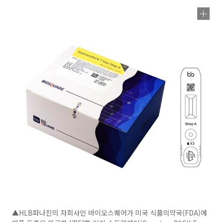
▲HLB파나진의 자회사인 바이오스퀘어가 미국 식품의약국(FDA)에