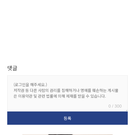
댓글
0 / 300