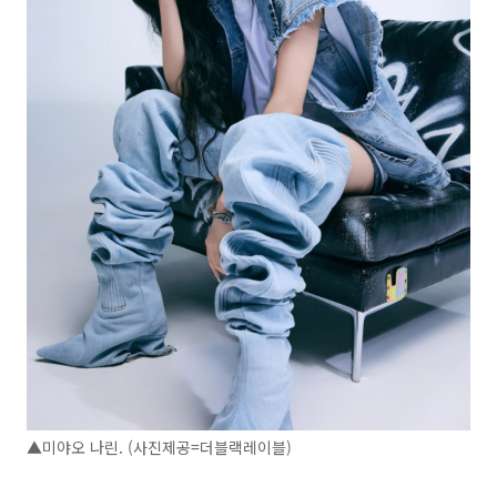
▲미야오 나린. (사진제공=더블랙레이블)