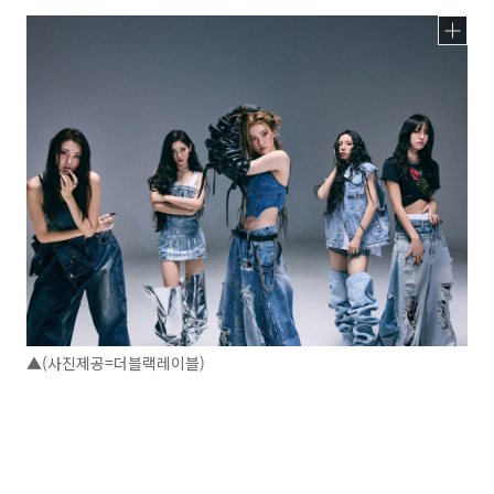
▲(사진제공=더블랙레이블)