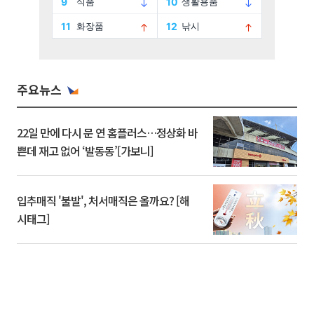
주요뉴스
22일 만에 다시 문 연 홈플러스…정상화 바
쁜데 재고 없어 ‘발동동’[가보니]
입추매직 '불발', 처서매직은 올까요? [해
시태그]