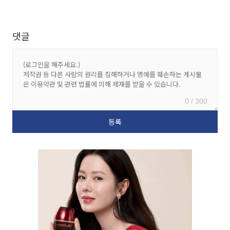
댓글
0 / 300