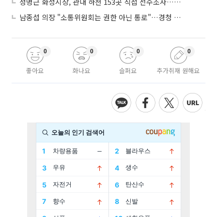
정명근 화성시장, 관내 하천 153곳 직접 전수조사…불법시설 정비
남종섭 의장 "소통위원회는 권한 아닌 통로"…경청 의회 만든다
0
0
0
0
좋아요
화나요
슬퍼요
추가취재 원해요