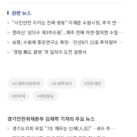
관련 뉴스
“시민안전 지키는 진짜 영웅” 이재준 수원시장, 추석 연휴 근무자 격려
한라산 ‘삼다수 제3취수원’...제주 천혜 자연·철저한 수질관리의 집결체
보령, 수원에 중앙연구소 확장…민선8기 22호 투자협약 체결
‘경험 無도 환영’ 첫 일자리 도전 설명서
#수원화성문화제
#수원특례시
#정조대왕
#연무대
#새빛팔달
경기인천취재본부 김재학 기자의 주요 뉴스
경기도의회 국힘 "7조 채무는 인재(人災)"…세수 추계 조작 의혹 제기