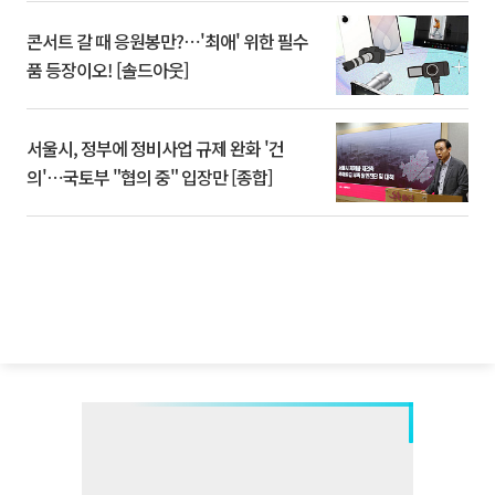
콘서트 갈 때 응원봉만?⋯'최애' 위한 필수
품 등장이오! [솔드아웃]
서울시, 정부에 정비사업 규제 완화 '건
의'⋯국토부 "협의 중" 입장만 [종합]