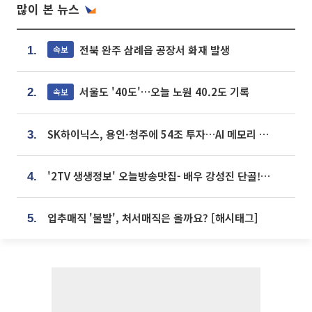
많이 본 뉴스
전북 완주 삼례읍 공장서 화재 발생
속보
1.
서울도 '40도'…오늘 노원 40.2도 기록
속보
2.
SK하이닉스, 용인·청주에 54조 투자…AI 메모리 생산기지 키운다
3.
'2TV 생생정보' 오늘방송맛집- 배우 강성진 단골! 쌀국수ㆍ푸팟퐁 커리 맛집 '블○○○'
4.
입추매직 '불발', 처서매직은 올까요? [해시태그]
5.