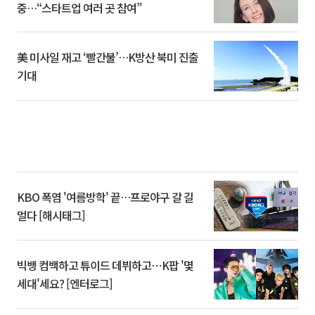
중…“스타트업 여러 곳 참여”
美 미사일 재고 ‘빨간불’…K방산 북미 진출
기대
KBO 폭염 '여름방학' 끝…프로야구 갈 길
멀다 [해시태그]
빅뱅 컴백하고 튜이드 데뷔하고⋯K팝 '몇
세대'세요? [엔터로그]