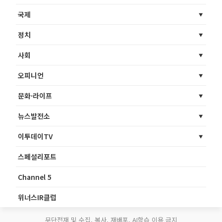
국제
정치
사회
오피니언
문화·라이프
뉴스발전소
이투데이TV
스페셜리포트
Channel 5
위너스IR클럽
무단전재 및 수집, 복사, 재배포, AI학습 이용 금지