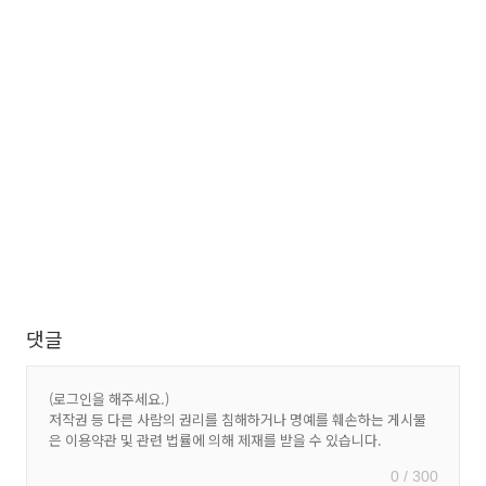
댓글
0 / 300