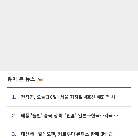
많이 본 뉴스
전장연, 오늘(10일) 서울 지하철 4호선 혜화역 시위…1호선 용산역 무정차
1.
태풍 '돌핀' 중국 상륙, '찬홈' 일본→한국…각국 기상청 예상 경로는?
2.
대신證 “알테오젠, 키트루다 큐렉스 판매 3배 급증…목표가 41만원 상향”
3.