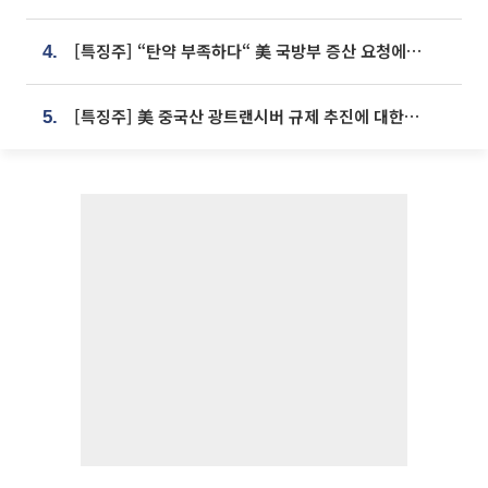
[특징주] “탄약 부족하다“ 美 국방부 증산 요청에⋯국내 방산주 급등세
4.
[특징주] 美 중국산 광트랜시버 규제 추진에 대한광통신 등 광통신株 강세
5.