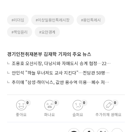
#리더십
#이상일용인특례시장
#용인특례시
#책임윤리
#오만경계
경기인천취재본부 김재학 기자의 주요 뉴스
조용호 오산시장, 다낭시와 자매도시 승계 협정…22년 인연 잇는다
안민석 "하늘 무너져도 교사 지킨다"…전담관 50명→300명, 교육감이 직접 고발
추미애 "삼성·하이닉스, 값싼 용수역 이용…폐수 저감 노력 안해"
0
0
0
0
좋아요
화나요
슬퍼요
추가취재 원해요