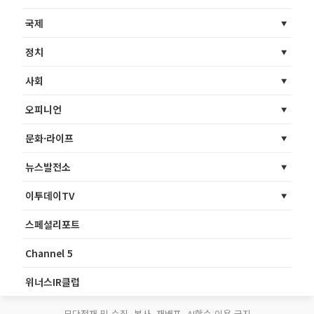
국제
정치
사회
오피니언
문화·라이프
뉴스발전소
이투데이TV
스페셜리포트
Channel 5
위너스IR클럽
무단전재 및 수집, 복사, 재배포, AI학습 이용 금지