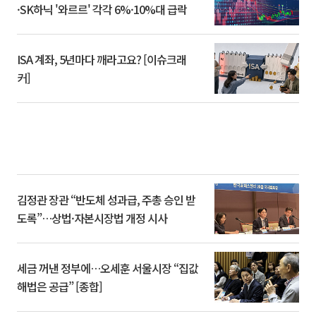
·SK하닉 '와르르' 각각 6%·10%대 급락
ISA 계좌, 5년마다 깨라고요? [이슈크래
커]
김정관 장관 “반도체 성과급, 주총 승인 받
도록”…상법·자본시장법 개정 시사
세금 꺼낸 정부에…오세훈 서울시장 “집값
해법은 공급” [종합]