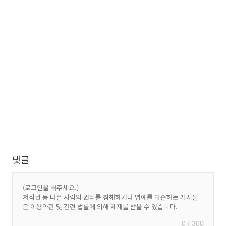
댓글
0 / 300