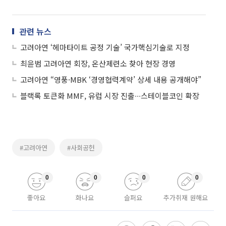
관련 뉴스
고려아연 ‘헤마타이트 공정 기술’ 국가핵심기술로 지정
최윤범 고려아연 회장, 온산제련소 찾아 현장 경영
고려아연 “영풍·MBK ‘경영협력계약’ 상세 내용 공개해야”
블랙록 토큰화 MMF, 유럽 시장 진출∙∙∙스테이블코인 확장
#고려아연
#사회공헌
0
0
0
0
좋아요
화나요
슬퍼요
추가취재 원해요