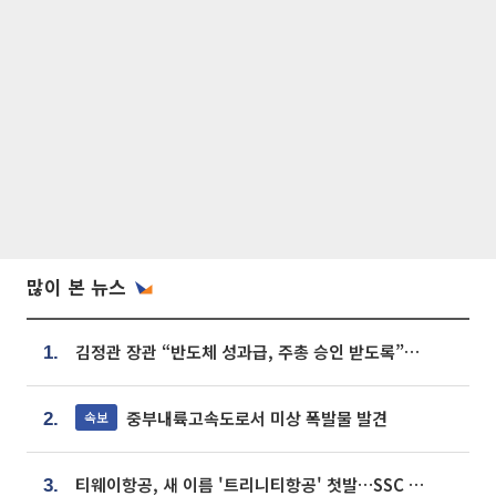
많이 본 뉴스
김정관 장관 “반도체 성과급, 주총 승인 받도록”…상법·자본시장법 개정 시사
1.
중부내륙고속도로서 미상 폭발물 발견
속보
2.
티웨이항공, 새 이름 '트리니티항공' 첫발…SSC 전략 본격화
3.