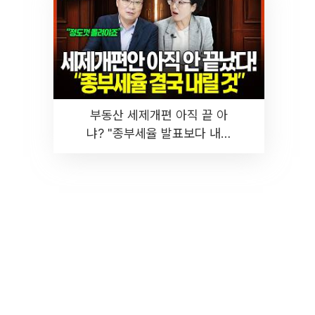
부동산 세제개편 아직 끝 아
냐? "종부세율 발표보다 내릴
것" 장기거주·양도세 전망 I 집
땅지성 I 김인만, 진미윤