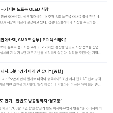
격⋯커지는 노트북 OLED 시장
 공급 BOE·TCL 생산 확대하며 中 추격 속도 노트북 OLED 출하 전년 比
ED) 시장이 빠르게 성장하고 있다. 삼성디스플레이가 시장을 주도하는 가
 확대에 나서면서 노트북 OLED 시장을 둘러싼 경쟁이 치열해지고 있다. 9
한메카텍, SMR로 승부[IPO 엑스레이]
 문턱이 갈수록 높아지는 추세다. 과거처럼 ‘성장성’만으로 시장 선택을 받던
 실체와 지속 가능한 재무 기반을 냉정하게 살핀다. 상장을 추진하는 기업들
를 입증해야 하는 시험대에 섰다. 본지는 상장을 앞둔 기업의 기술 경쟁
제시…美 “경기 아직 안 끝나” [종합]
 요구 “오만과 합의 별개로 미국이 충족해야” 조건 제시 전 UAE 선박 공격
방을 위한 조건을 제시했다. 협상 타결이 임박했다던 미국은 아직 협상 중이
현지시간) 모하마드 바게르 졸가드르 이란 최고국가안보회의 사무총장은 타
품도 연기…한반도 방공망까지 ‘경고등’
은 재고 1700발 미만 함선·항공기 등도 아시아·유럽서 반출 “중국·러시아 의