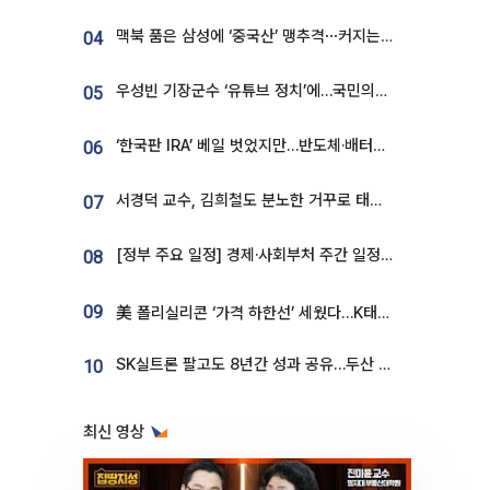
맥북 품은 삼성에 ‘중국산’ 맹추격⋯커지는 노트북 OLED 시장
04
우성빈 기장군수 ‘유튜브 정치’에…국민의힘 군의원들 집단 반발
05
‘한국판 IRA’ 베일 벗었지만…반도체·배터리 업계 “시행령이 관건”
06
서경덕 교수, 김희철도 분노한 거꾸로 태극기⋯"엉터리는 아냐, 아쉬울 뿐"
07
[정부 주요 일정] 경제·사회부처 주간 일정 (8월 10일 ~ 8월 14일)
08
09
美 폴리실리콘 ‘가격 하한선’ 세웠다…K태양광 수혜 기대
SK실트론 팔고도 8년간 성과 공유…두산 인수대금 2.3조가 끝 아냐
10
최신 영상