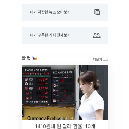
내가 저장한 뉴스 모아보기
내가 구독한 기자 전체보기
한 컷
1410원대 원·달러 환율, 10개