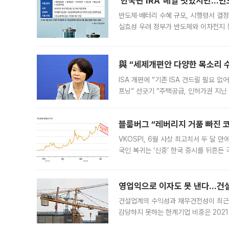
‘한국판 IRA’ 베일 벗었지만…
반도체·배터리 수혜 규모, 시행령서 결정
실효성 우려 정부가 반도체와 이차전지 
법(IRA)’으로 불리는 국내생산세액공제
與 “세제개편안 다양한 목소리 
ISA 개편에 “기존 ISA 건드릴 필요 
프닝” 선긋기 “주택공급, 인허가권 지닌
견을 수렴해 당정과 개편안에 대한 조율
블룸버그 “레버리지 거품 빠진 코
VKOSPI, 6월 사상 최고치서 두 달
국인 복귀는 ‘신중’ 한국 증시를 뒤흔
했다. 대규모 반대매매로 레버리지 투자
영업익으로 이자도 못 낸다…건설 
건설업계의 수익성과 재무건전성이 최근
감당하지 못하는 한계기업 비중은 2021
이낸싱(PF) 부담이 집중된 건축 부문의