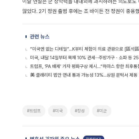
이날 연설은 군 장악력을 대내외에 과시하려는 의도로도 
않았다. 2기 정권 출범 후에는 조 바이든 전 정권이 중용
관련 뉴스
“미국엔 없는 디테일”…K뷰티 체험이 의료 관광으로 [區석
미국, 내달 14일부터 목재 10% 관세⋯주방가구ㆍ소파 등 2
트럼프, ‘PA 배제’ 가자 평화구상 제시…“하마스 향한 최후통
美 클래리티 법안 연내 통과 가능성 13%…상원 문턱서 제동
#트럼프
#미국
#장성
#미군