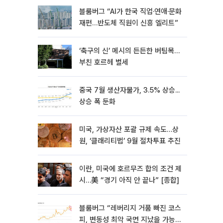
블룸버그 “AI가 한국 직업·연애·문화
재편…반도체 직원이 신흥 엘리트”
‘축구의 신’ 메시의 든든한 버팀목…
부친 호르헤 별세
중국 7월 생산자물가, 3.5% 상승...
상승 폭 둔화
미국, 가상자산 포괄 규제 속도…상
원, ‘클래리티법’ 9월 절차투표 추진
이란, 미국에 호르무즈 합의 조건 제
시…美 “경기 아직 안 끝나” [종합]
블룸버그 “레버리지 거품 빠진 코스
피, 변동성 최악 국면 지났을 가능