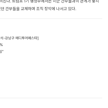
비친다. 트럼프 1기 행정부에서는 미군 간부들과의 관계가 좋지
했던 간부들을 교체하며 조직 장악에 나서고 있다.
區석-강남구 메디투어페스타]
5%
첩”