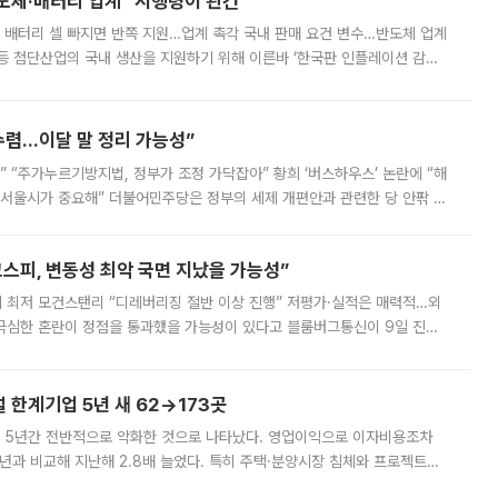
반도체·배터리 업계 “시행령이 관건”
 배터리 셀 빠지면 반쪽 지원…업계 촉각 국내 판매 요건 변수…반도체 업계
등 첨단산업의 국내 생산을 지원하기 위해 이른바 ‘한국판 인플레이션 감축
를 신설했지만, 업계에서는 세부 지원 대상에 따라 정책 효과가 크게 달라
수렴…이달 말 정리 가능성”
없어” “주가누르기방지법, 정부가 조정 가닥잡아” 황희 ‘버스하우스’ 논란에 “해
 서울시가 중요해” 더불어민주당은 정부의 세제 개편안과 관련한 당 안팎 의
에 나서겠다고 예고했다. 민주당은 8월 말 당정 조율을 거친 개편안이
스피, 변동성 최악 국면 지났을 가능성”
 만에 최저 모건스탠리 “디레버리징 절반 이상 진행” 저평가·실적은 매력적…외
든 극심한 혼란이 정점을 통과했을 가능성이 있다고 블룸버그통신이 9일 진단
가 상당 부분 정리된 데다 금융당국의 규제 강화로 고위험 상품 거래도 급감
한계기업 5년 새 62→173곳
 5년간 전반적으로 악화한 것으로 나타났다. 영업이익으로 이자비용조차
년과 비교해 지난해 2.8배 늘었다. 특히 주택·분양시장 침체와 프로젝트파
 악화가 두드러졌다. 9일 한국건설산업연구원은 ‘2025년 건설업 외감기업