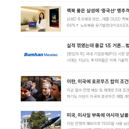
경영
맥북 품은 삼성에 ‘중국산’ 맹추
삼성D 8.6세대 양산…애플 OLED 맥북
66%↑ 노트북용 유기발광다이오드(OL
운데 중국 BOE와 TCL CSOT도 생산
일 업계에 따르면 삼성
실적 꺾였는데 몸값 1조 거론…범
[편집자 주] 국내 기업공개(IPO) 시장
시대는 지났다. 투자자들은 이제 기술적
은 거시경제 불확실성 속에 실적과 성과
이란, 미국에 호르무즈 합의 조건 
미군 철수·전쟁 배상 등 재개방 5대 조건
하기도 이란이 미국에 호르무즈 해협 개
라며 조심스러운 반응을 보였다. 8일(
미국, 미사일 부족에 아시아 납
이란 전쟁에 패트리엇 1500발 사용 남