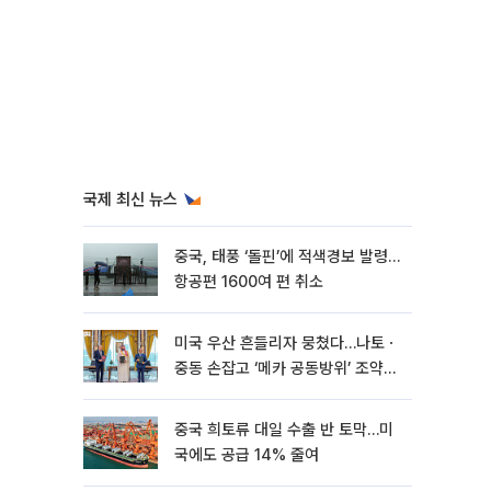
국제 최신 뉴스
중국, 태풍 ‘돌핀’에 적색경보 발령…
항공편 1600여 편 취소
미국 우산 흔들리자 뭉쳤다…나토ㆍ
중동 손잡고 ‘메카 공동방위’ 조약
체결
중국 희토류 대일 수출 반 토막…미
국에도 공급 14% 줄여