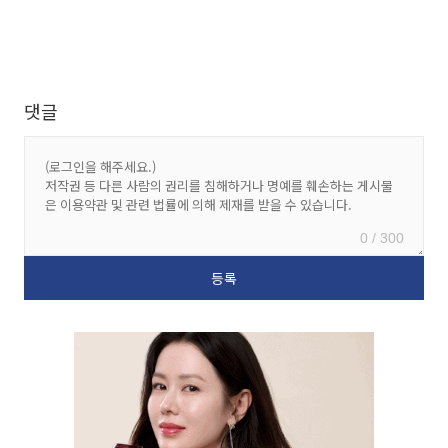
댓글
0 / 300