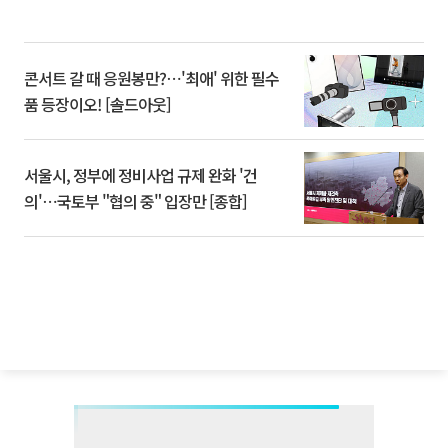
콘서트 갈 때 응원봉만?⋯'최애' 위한 필수
품 등장이오! [솔드아웃]
서울시, 정부에 정비사업 규제 완화 '건
의'⋯국토부 "협의 중" 입장만 [종합]