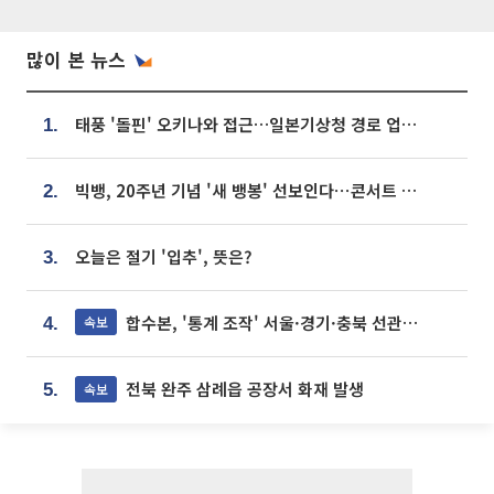
많이 본 뉴스
태풍 '돌핀' 오키나와 접근…일본기상청 경로 업데이트
1.
빅뱅, 20주년 기념 '새 뱅봉' 선보인다⋯콘서트 앞두고 팝업 개최
2.
오늘은 절기 '입추', 뜻은?
3.
합수본, '통계 조작' 서울·경기·충북 선관위 등 추가 압수수색
속보
4.
전북 완주 삼례읍 공장서 화재 발생
속보
5.