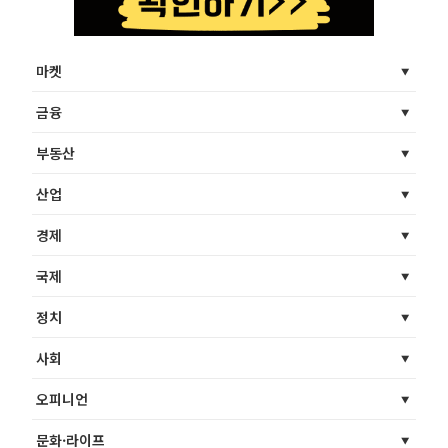
마켓
금융
부동산
산업
경제
국제
정치
사회
오피니언
문화·라이프