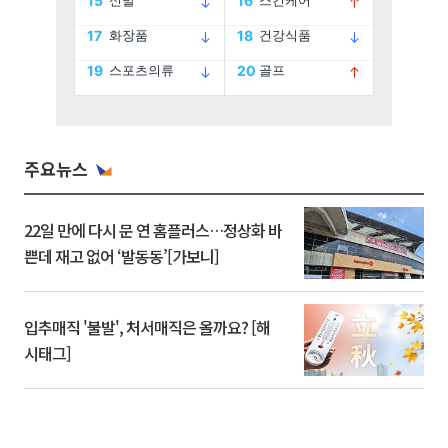
주요뉴스
22일 만에 다시 문 연 홈플러스…정상화 바
쁜데 재고 없어 ‘발동동’[가보니]
입추매직 '불발', 처서매직은 올까요? [해
시태그]