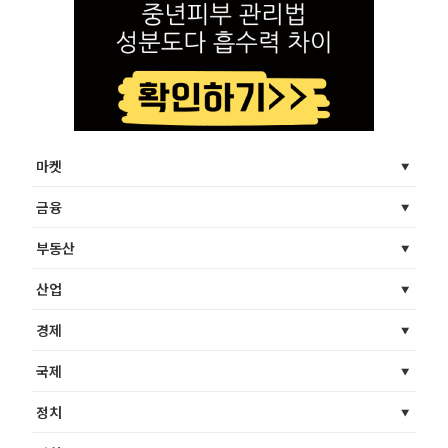
마켓
금융
부동산
산업
경제
국제
정치