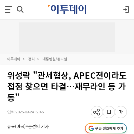
이투데이
정치
대통령실/총리실
위성락 "관세협상, APEC전이라도
접점 찾으면 타결…재무라인 등 가
동"
입력 2025-09-24 12:46
뉴욕(미국)=문선영 기자
구글 선호매체 추가