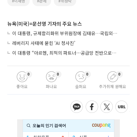
#이재명
#관세
#위성락
뉴욕(미국)=문선영 기자의 주요 뉴스
이 대통령, 규제합리화위 부위원장에 김태유…국립외교원장 김흥규
레버리지 사태에 묻힌 ‘AI 청사진’
이 대통령 “아르헨, 최적의 파트너⋯공급망 전반으로 확대”
0
0
0
0
좋아요
화나요
슬퍼요
추가취재 원해요