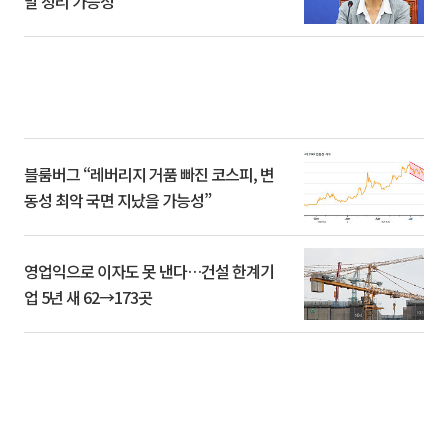
말 정리 가능성”
블룸버그 “레버리지 거품 빠진 코스피, 변
동성 최악 국면 지났을 가능성”
영업익으로 이자도 못 낸다…건설 한계기
업 5년 새 62→173곳