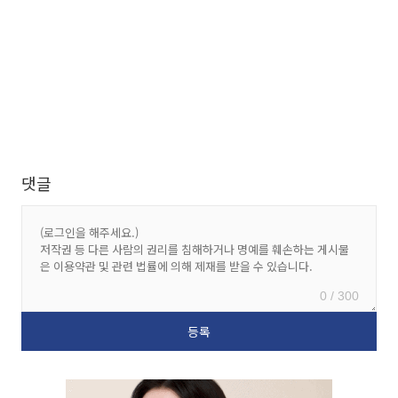
댓글
0 / 300