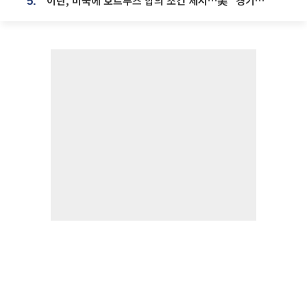
이란, 미국에 호르무즈 합의 조건 제시…美 “경기 아직 안 끝나” [종합]
5.