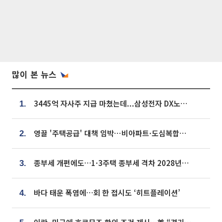
많이 본 뉴스
3445억 자사주 지급 마쳤는데...삼성전자 DX노조, 뒤늦은 '떼쓰기 집회'
1.
영끌 '주택공급' 대책 임박⋯비아파트·도심복합까지 총동원
2.
종부세 개편에도…1·3주택 종부세 격차 2028년부터 확대
3.
바다 태운 폭염에…회 한 접시도 ‘히트플레이션’
4.