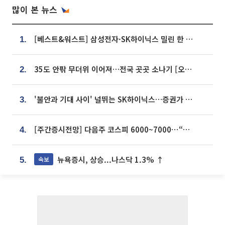
많이 본 뉴스
[베스트&워스트] 삼성전자·SK하이닉스 밀린 한 주…상상인증권은 85% 급등
1.
35도 안팎 무더위 이어져…전국 곳곳 소나기 [오늘 날씨]
2.
'불안과 기대 사이' 널뛰는 SK하이닉스…증권가 "HBM4·LTA 기반 펀터멘털 견고"
3.
[주간증시전망] 다음주 코스피 6000~7000⋯“外人 수급은 정책이 변수”
4.
뉴욕증시, 상승...나스닥 1.3% ↑
속보
5.