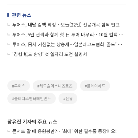
관련 뉴스
투어스, 내달 컴백 확정⋯오늘(22일) 선공개곡 깜짝 발표
투어스, 5만 관객과 함께 첫 日 투어 마무리⋯10월 컴백 깜짝 예고
투어스, 日서 거침없는 상승세⋯일본레코드협회 ‘골드’ 획득
‘경험 無도 환영’ 첫 일자리 도전 설명서
#투어스
#헤드숄더스니즈토즈
#플레이하드
#플레디스엔터테인먼트
#신유
장유진 기자의 주요 뉴스
콘서트 갈 때 응원봉만?⋯'최애' 위한 필수품 등장이오!