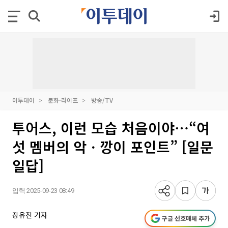
이투데이
문화·라이프
방송/TV
투어스, 이런 모습 처음이야⋯“여
섯 멤버의 악ㆍ깡이 포인트” [일문
일답]
입력 2025-09-23 08:49
장유진 기자
구글 선호매체 추가