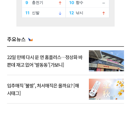
주요뉴스
22일 만에 다시 문 연 홈플러스…정상화 바
쁜데 재고 없어 ‘발동동’[가보니]
입추매직 '불발', 처서매직은 올까요? [해
시태그]