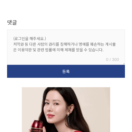
댓글
0 / 300