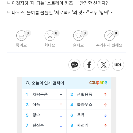
이것저것 '다 되는' 스트레이 키즈⋯"안전한 선택지? 도전이 재밌죠"
나우즈, 올여름 물들일 '제로섹시'의 맛⋯"모두 '입덕'시킬 것"
0
0
0
0
좋아요
화나요
슬퍼요
추가취재 원해요