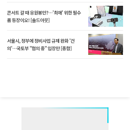
콘서트 갈 때 응원봉만?⋯'최애' 위한 필수
품 등장이오! [솔드아웃]
서울시, 정부에 정비사업 규제 완화 '건
의'⋯국토부 "협의 중" 입장만 [종합]