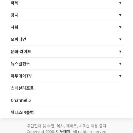
국제
정치
사회
오피니언
문화·라이프
뉴스발전소
이투데이TV
스페셜리포트
Channel 5
위너스IR클럽
무단전재 및 수집, 복사, 재배포, AI학습 이용 금지
Copyright 2006.
이투데이
. All rights reserved