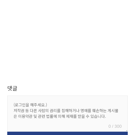
댓글
0 / 300