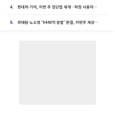
현대차·기아, 이번 주 임단협 재개…하청 사용자성 재심도 ‘변수’
4.
최태원·노소영 '9440억 분할' 판결, 이번주 재상고 여부 주목
5.