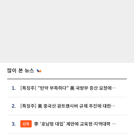
많이 본 뉴스
[특징주] “탄약 부족하다“ 美 국방부 증산 요청에⋯국내 방산주 급등세
1.
[특징주] 美 중국산 광트랜시버 규제 추진에 대한광통신 등 광통신株 강세
2.
李 ‘호남형 대입’ 제안에 교육청·지역대학 서·논술형 입시 연계 '착수'
단독
3.