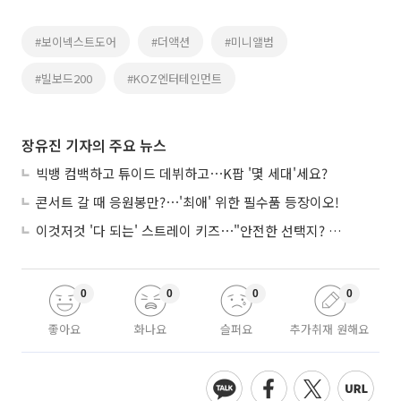
#보이넥스트도어
#더액션
#미니앨범
#빌보드200
#KOZ엔터테인먼트
장유진 기자의 주요 뉴스
빅뱅 컴백하고 튜이드 데뷔하고⋯K팝 '몇 세대'세요?
콘서트 갈 때 응원봉만?⋯'최애' 위한 필수품 등장이오!
이것저것 '다 되는' 스트레이 키즈⋯"안전한 선택지? 도전이 재밌죠"
0
0
0
0
좋아요
화나요
슬퍼요
추가취재 원해요