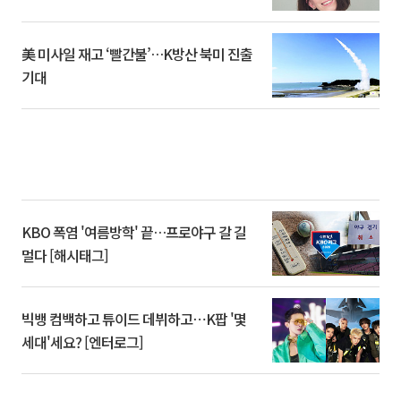
美 미사일 재고 ‘빨간불’…K방산 북미 진출
기대
KBO 폭염 '여름방학' 끝…프로야구 갈 길
멀다 [해시태그]
빅뱅 컴백하고 튜이드 데뷔하고⋯K팝 '몇
세대'세요? [엔터로그]