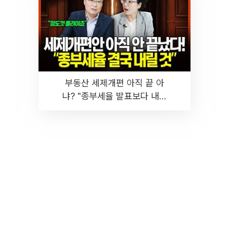
부동산 세제개편 아직 끝 아
냐? "종부세율 발표보다 내릴
것" 장기거주·양도세 전망 I 집
땅지성 I 김인만, 진미윤