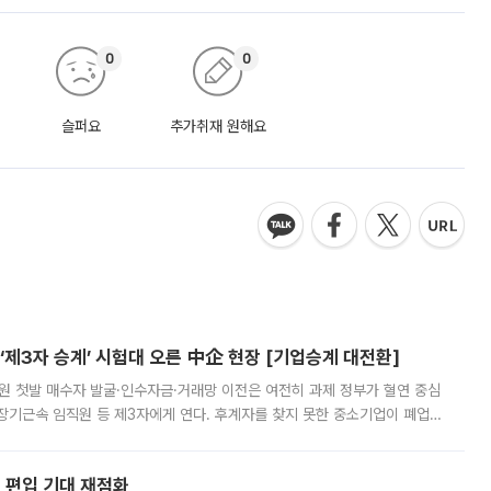
0
0
슬퍼요
추가취재 원해요
제3자 승계’ 시험대 오른 中企 현장 [기업승계 대전환]
지원 첫발 매수자 발굴·인수자금·거래망 이전은 여전히 과제 정부가 혈연 중심
장기근속 임직원 등 제3자에게 연다. 후계자를 찾지 못한 중소기업이 폐업
해 기술과 일자리를 남기도록 하겠다는 취지다. 다만 세금 감면만으로 거래를
에 편입 기대 재점화