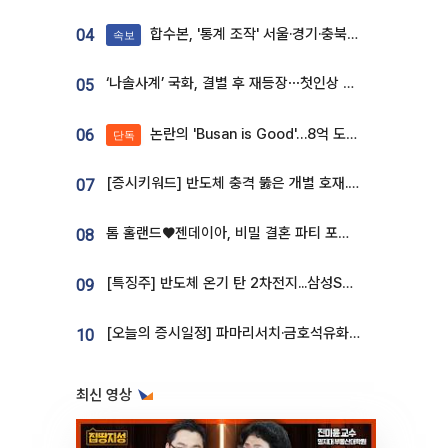
합수본, '통계 조작' 서울·경기·충북 선관위 등 추가 압수수색
04
속보
‘나솔사계’ 국화, 결별 후 재등장⋯첫인상 투표 휩쓸고 ‘인기녀’ 등극
05
논란의 'Busan is Good'…8억 도시브랜드, 용산 대통령실 CI 업체가 수행
06
단독
[증시키워드] 반도체 충격 뚫은 개별 호재...포스코퓨처엠·에코프로·한화솔루션 '눈길'
07
톰 홀랜드♥젠데이아, 비밀 결혼 파티 포착⋯호텔 대관비만 9억
08
[특징주] 반도체 온기 탄 2차전지...삼성SDI, 장 초반 7% 넘게 껑충
09
[오늘의 증시일정] 파마리서치·금호석유화학·코오롱인더·상상인증권 등
10
최신 영상