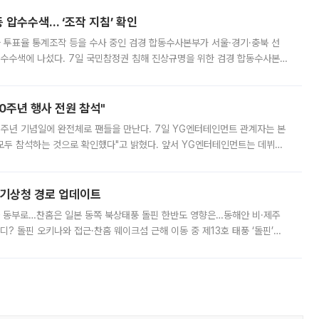
 압수수색… ‘조작 지침’ 확인
와 투표율 통계조작 등을 수사 중인 검경 합동수사본부가 서울·경기·충북 선
 압수수색에 나섰다. 7일 국민참정권 침해 진상규명을 위한 검경 합동수사본
추가 증거 확보를 위해 중앙선관위, 서울시·경기도·충청북도 선관위, 김포시
10주년 행사 전원 참석"
 10주년 기념일에 완전체로 팬들을 만난다. 7일 YG엔터테인먼트 관계자는 본
 모두 참석하는 것으로 확인했다"고 밝혔다. 앞서 YG엔터테인먼트는 데뷔
사 개최를 공지한 바 있다. 다만 장소를 '8일 오후 서울 모처'로 안내하며 정
본기상청 경로 업데이트
국 동부로…찬홈은 일본 동쪽 북상태풍 돌핀 한반도 영향은…동해안 비·제주
디? 돌핀 오키나와 접근·찬홈 웨이크섬 근해 이동 중 제13호 태풍 ‘돌핀’이
 아마미 지방에 접근하고 있다. 돌핀은 오키나와 부근을 지난 뒤 동중국해