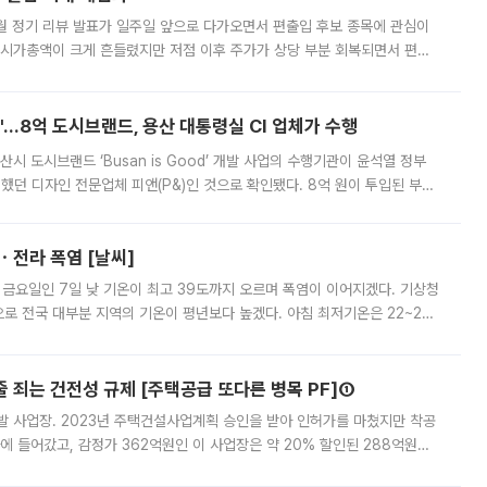
월 정기 리뷰 발표가 일주일 앞으로 다가오면서 편출입 후보 종목에 관심이
 시가총액이 크게 흔들렸지만 저점 이후 주가가 상당 부분 회복되면서 편입
다시 부각되고 있다. 7일 금융투자업계에 따르면 MSCI는 한국시간으로 오는
od'…8억 도시브랜드, 용산 대통령실 CI 업체가 수행
시 도시브랜드 ‘Busan is Good’ 개발 사업의 수행기관이 윤석열 정부
여했던 디자인 전문업체 피앤(P&)인 것으로 확인됐다. 8억 원이 투입된 부산
 부족과 디자인 정체성 논란에 휩싸였던 만큼, 사업 선정 과정과 결과물에
ㆍ전라 폭염 [날씨]
 금요일인 7일 낮 기온이 최고 39도까지 오르며 폭염이 이어지겠다. 기상청
로 전국 대부분 지역의 기온이 평년보다 높겠다. 아침 최저기온은 22~27
 대부분 지역에 폭염특보가 발효된 가운데 최고체감온도는 35도 안팎까지 올라
줄 죄는 건전성 규제 [주택공급 또다른 병목 PF]①
발 사업장. 2023년 주택건설사업계획 승인을 받아 인허가를 마쳤지만 착공
에 들어갔고, 감정가 362억원인 이 사업장은 약 20% 할인된 288억원에
 현재는 4차 공매를 위한 조건 협의가 진행 중이다. 수도권의 주요 주거 배