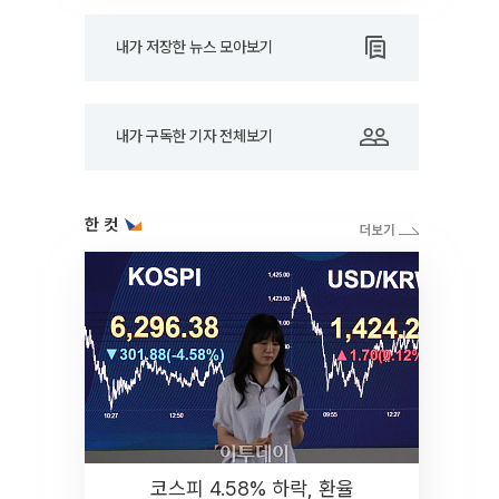
내가 저장한 뉴스 모아보기
내가 구독한 기자 전체보기
한 컷
코스피 4.58% 하락, 환율