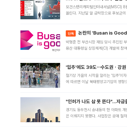
모건스탠리캐피털인터내셔널(MSCI) 8
쏠린다. 지난달 말 급락장으로 후보군의
가능성과 지수 추종 자금 유입 기대가 
논란의 'Busan is Go
단독
박형준 전 부산시장 재임 당시 추진된 부산
용산 대통령실 상징체계(CI) 개발에 참
도시브랜드 사업이 공개 이후 시민 공감
'입추'에도 39도⋯수도권ㆍ강원
절기상 가을의 시작을 알리는 ‘입추’이자
에 따르면 이날 북태평양고기압의 영향으
도, 낮 최고기온은 31~39도로, 전국
"인허가 나도 삽 못 뜬다"…자금
경기도 동두천시 송내동의 한 아파트 개
은 이뤄지지 못했다. 사업장은 공매 절차
3차 공매까지 진행됐으나 모두 유찰됐다.