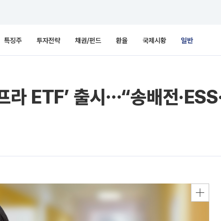
특징주
투자전략
채권/펀드
환율
국제시황
일반
인프라 ETF’ 출시⋯“송배전·ES