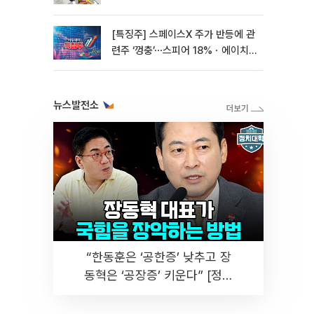
[특징주] 스페이스X 주가 반등에 관
련주 ‘껑충’⋯스피어 18%ㆍ에이치
브이엠 12%↑
뉴스발전소
“한동훈은 ‘공한증’ 낮추고 장
동혁은 ‘공장증’ 키운다” [정치
대학]