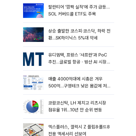
팔란티어 '깜짝 실적'에 주가 급등…
SOL 커버드콜 ETF도 주목
상승 출발한 코스피·코스닥, 하락 전
환…SK하이닉스 5%대 약세
유디엠텍, 프랑스 ‘샤프란’과 PoC
추진…글로벌 항공ㆍ방산 AI 시장
공략
매출 4000억대에 시총은 겨우
500억…구영테크 낮은 몸값에 저가
승계 마무리
코람코신탁, LH 제치고 리츠시장
점유율 1위…10년 만 순위 변동
엑스플러스, 갤럭시 Z 플립8·폴드8
전용 액세서리 선보여