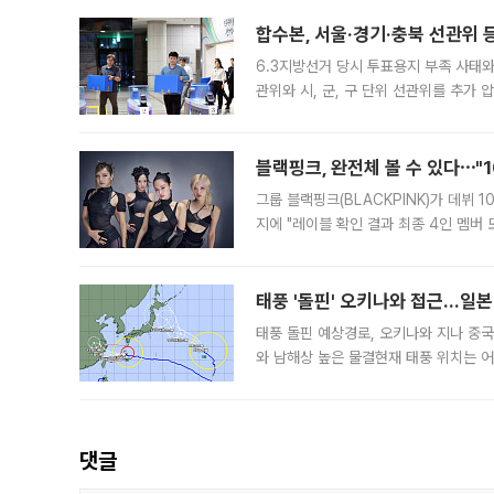
후
합수본, 서울·경기·충북 선관위 등
6.3지방선거 당시 투표용지 부족 사태
관위와 시, 군, 구 단위 선관위를 추가
부(김태훈 서울중앙지검 3차장검사)는 
블랙핑크, 완전체 볼 수 있다⋯"
그룹 블랙핑크(BLACKPINK)가 데뷔
지에 "레이블 확인 결과 최종 4인 멤버
10주년을 이틀 앞둔 6일 10주년 기념행
확한
태풍 '돌핀' 오키나와 접근…일
태풍 돌핀 예상경로, 오키나와 지나 중
와 남해상 높은 물결현재 태풍 위치는 어
강한 세력을 유지한 채 일본 오키나와와
댓글