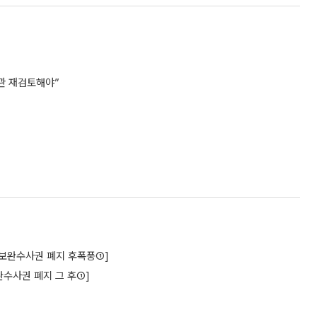
관 재검토해야”
구[보완수사권 폐지 후폭풍①]
수사권 폐지 그 후①]