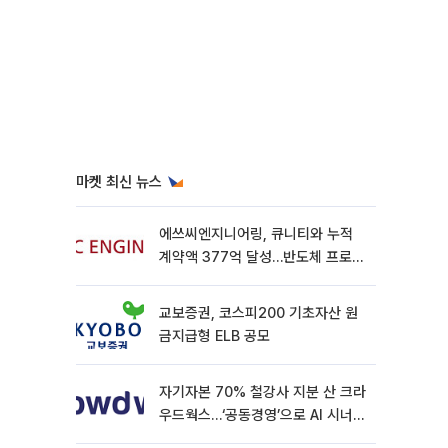
마켓 최신 뉴스
에쓰씨엔지니어링, 큐니티와 누적
계약액 377억 달성…반도체 프로젝
트 추가 수주
교보증권, 코스피200 기초자산 원
금지급형 ELB 공모
자기자본 70% 철강사 지분 산 크라
우드웍스…‘공동경영’으로 AI 시너지
낼까