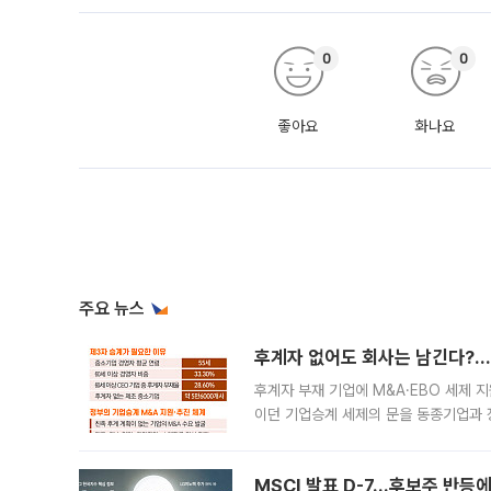
0
0
좋아요
화나요
주요 뉴스
후계자 없어도 회사는 남긴다?…‘
후계자 부재 기업에 M&A·EBO 세제 
이던 기업승계 세제의 문을 동종기업과 
대신 M&A나 임직원 인수(EBO)를 통
늘
MSCI 발표 D-7…후보주 반등