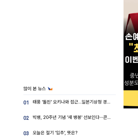
많이 본 뉴스
태풍 '돌핀' 오키나와 접근…일본기상청 경로 업데이트
01
빅뱅, 20주년 기념 '새 뱅봉' 선보인다⋯콘서트 앞두고 팝업 개최
02
오늘은 절기 '입추', 뜻은?
03