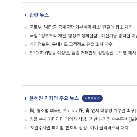
관련 뉴스
국토부, '새만금 국제공항 기본계획 취소' 판결에 항소 제기
국힘 “정부조직 개편 ‘행정부 생체실험’…예산기능 총리실 이
개인정보위, 롯데카드 고객정보 유출 조사 착수
STO 하위법규 예상안, 풀링·거래한도·정형증권 로드맵 제시
윤혜원 기자의 주요 뉴스
자세히보기
與, 형소법 대국민 보고 vs 野, 靑 앞서 대통령 거부권 촉
경찰 수사 기다리다 피의자 석방…기한 넘기면 속수무책 [보완
‘보완수사권 폐지법’ 본회의 상정…여야 필리버스터 대치