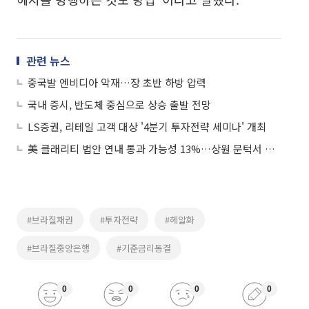
관련 뉴스
중국발 엔비디아 악재…장 초반 하방 압력
국내 증시, 반도체 중심으로 상승 출발 전망
LS증권, 리테일 고객 대상 '4분기 투자전략 세미나' 개최
美 클래리티 법안 연내 통과 가능성 13%…상원 문턱서 제동
#브라질채권
#투자전략
#헤알화
#브라질중앙은행
#기준금리동결
0
0
0
0