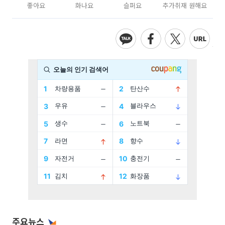
좋아요
화나요
슬퍼요
추가취재 원해요
주요뉴스