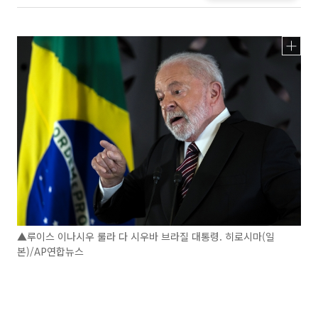
▲루이스 이나시우 룰라 다 시우바 브라질 대통령. 히로시마(일
본)/AP연합뉴스