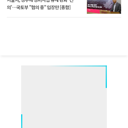
의'⋯국토부 "협의 중" 입장만 [종합]