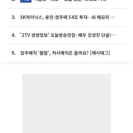
SK하이닉스, 용인·청주에 54조 투자…AI 메모리 생산기지 키운다
3.
'2TV 생생정보' 오늘방송맛집- 배우 강성진 단골! 쌀국수ㆍ푸팟퐁 커리 맛집 '블○○○'
4.
입추매직 '불발', 처서매직은 올까요? [해시태그]
5.