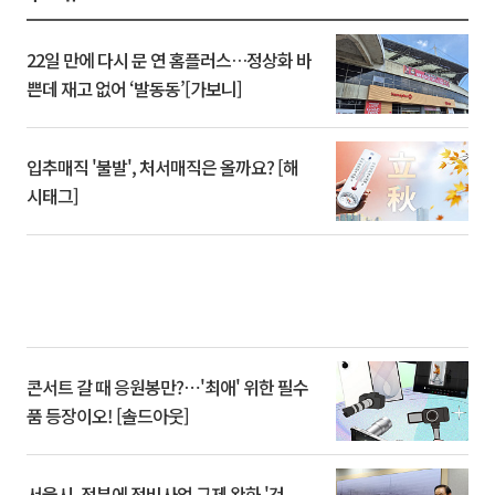
22일 만에 다시 문 연 홈플러스…정상화 바
쁜데 재고 없어 ‘발동동’[가보니]
입추매직 '불발', 처서매직은 올까요? [해
시태그]
콘서트 갈 때 응원봉만?⋯'최애' 위한 필수
품 등장이오! [솔드아웃]
서울시, 정부에 정비사업 규제 완화 '건