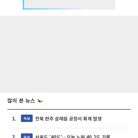
많이 본 뉴스
전북 완주 삼례읍 공장서 화재 발생
속보
1.
서울도 '40도'…오늘 노원 40.2도 기록
속보
2.