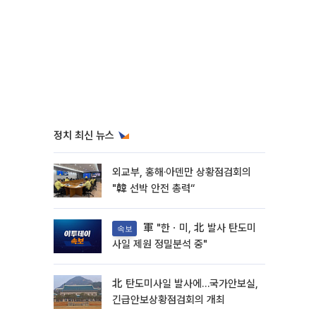
정치 최신 뉴스
외교부, 홍해·아덴만 상황점검회의
"韓 선박 안전 총력“
軍 "한ㆍ미, 北 발사 탄도미
속보
사일 제원 정밀분석 중"
北 탄도미사일 발사에…국가안보실,
긴급안보상황점검회의 개최