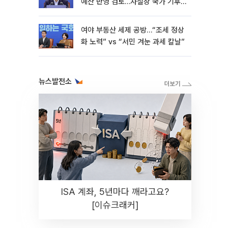
예산 반영 검토…사실상 국가 기후
재난"
여야 부동산 세제 공방…“조세 정상
화 노력” vs “서민 겨눈 과세 칼날”
뉴스발전소
ISA 계좌, 5년마다 깨라고요?
[이슈크래커]