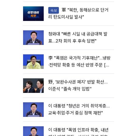
軍 "북한, 동해상으로 단거
속보
리 탄도미사일 발사"
청와대 "빠른 시일 내 공급대책 발
표…2차 회의 후 후속 답변"
李 "폭염은 국가적 기후재난"…냉방
·전력망 확충 등 예산 반영 주문 [종
합]
野, ‘보완수사권 폐지’ 반발 확산…
이준석 “졸속 개악 입법”
이 대통령 "청년은 거의 취약계층…
교육·취업·주거 중심 정책 재편"
이 대통령 "폭염 인프라 확충, 내년