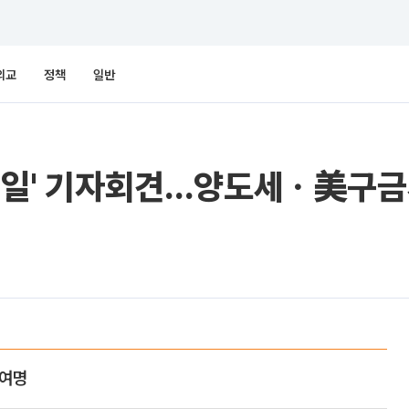
외교
정책
일반
00일' 기자회견…양도세ㆍ美구금
0여명