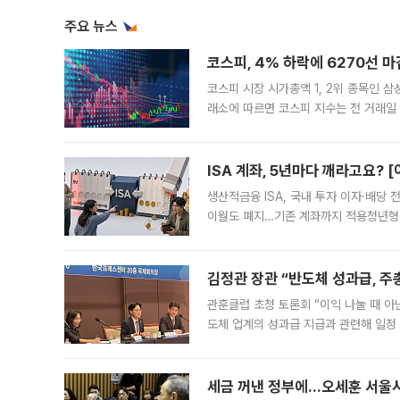
주요 뉴스
코스피, 4% 하락에 6270선 마
코스피 시장 시가총액 1, 2위 종목인 
래소에 따르면 코스피 지수는 전 거래일 대
1.81% 내린 6478.75에 출발한 코
다. 이날 오전
ISA 계좌, 5년마다 깨라고요? 
생산적금융 ISA, 국내 투자 이자·배당
이월도 폐지…기존 계좌까지 적용청년형 
는 5년마다 계좌를 해지하라는 건가요?”
편을
김정관 장관 “반도체 성과급, 
관훈클럽 초청 토론회 “이익 나눌 때 아
도체 업계의 성과급 지급과 관련해 일정
최근 상법·자본시장법 개정으로 기업 지
세금 꺼낸 정부에…오세훈 서울시장