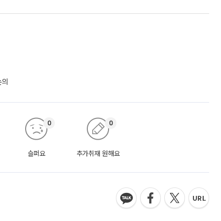
논의
0
0
슬퍼요
추가취재 원해요