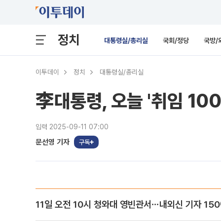
정치
대통령실/총리실
국회/정당
국방/
이투데이
정치
대통령실/총리실
李대통령, 오늘 '취임 1
입력 2025-09-11 07:00
문선영 기자
구독
11일 오전 10시 청와대 영빈관서⋯내외신 기자 15