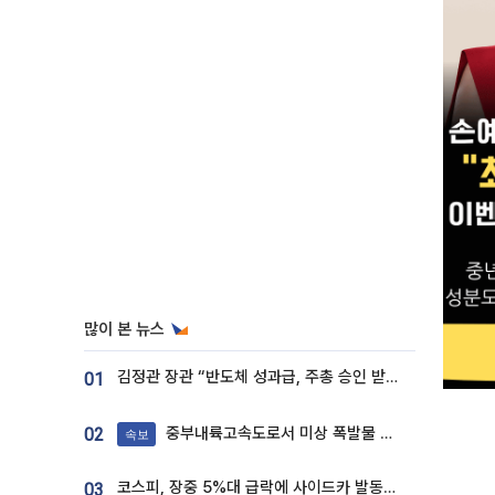
많이 본 뉴스
김정관 장관 “반도체 성과급, 주총 승인 받도록”…상법·자본시장법 개정 시사
01
중부내륙고속도로서 미상 폭발물 발견
02
속보
코스피, 장중 5%대 급락에 사이드카 발동…삼성·SK 동반 폭락
03