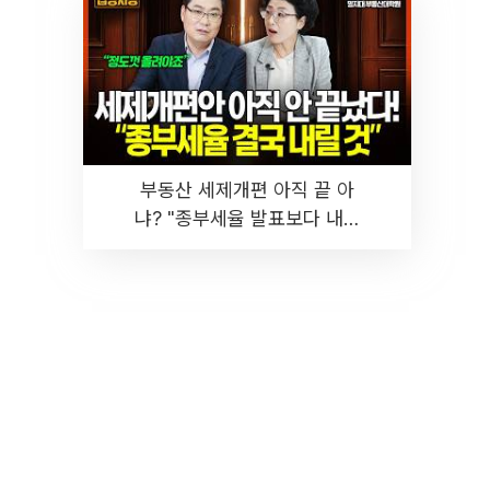
부동산 세제개편 아직 끝 아
냐? "종부세율 발표보다 내릴
것" 장기거주·양도세 전망 I 집
땅지성 I 김인만, 진미윤