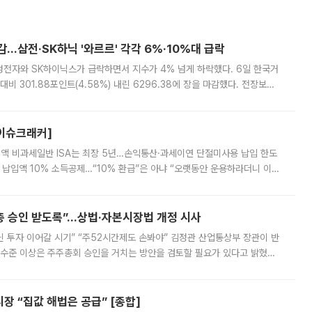
감…삼전·SK하닉 '와르르' 각각 6%·10%대 급락
삼성전자와 SK하이닉스가 급락하면서 지수가 4% 넘게 하락했다. 6일 한국거
비 301.88포인트(4.58%) 내린 6296.38에 장을 마감했다. 전장보다
스피는 장중 한때 6550.94까지 오르기도 했으나 6238.32까지 밀리기도 했
[이슈크래커]
 전액 비과세일반 ISA는 최장 5년…손익통산·과세이연 단절미사용 납입 한도
납입액 10% 소득공제…“10% 환급”은 아냐 “오랫동안 운용하라더니 이제
 ‘만능 절세 통장’으로 불리는 개인종합자산관리계좌(ISA)가 두 갈래로 개
주총 승인 받도록”…상법·자본시장법 개정 시사
닌 투자 이어갈 시기” “주52시간제도 손봐야” 김정관 산업통상부 장관이 반
 수준 이상은 주주총회 승인을 거치는 방안을 검토할 필요가 있다고 밝혔다.
배구조와 주주권 강화 논의가 이어지는 가운데, 핵심 연구인력에 대한
 “집값 해법은 공급” [종합]