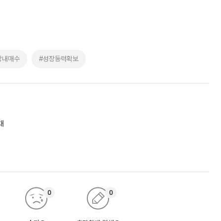
장내매수
#성장동력확보
대
0
0