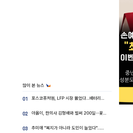
많이 본 뉴스
포스코퓨처엠, LFP 시장 뚫었다…배터리사와 대규모 장기 공급 합의
01
아옳이, 한의사 김형배와 벌써 200일⋯꽃다발 들고 "프러포즈 아냐"
02
추미애 "복지가 아니라 도민이 늘었다"…재정난 책임론 정면돌파
03