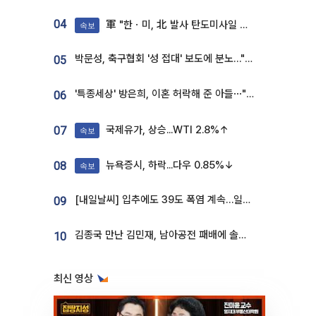
04
軍 "한ㆍ미, 北 발사 탄도미사일 제원 정밀분석 중"
속보
박문성, 축구협회 '성 접대' 보도에 분노…"다 말아먹으려고 작정했나"
05
'특종세상' 방은희, 이혼 허락해 준 아들⋯"너무 잘 커줬다" 오열
06
국제유가, 상승...WTI 2.8%↑
07
속보
뉴욕증시, 하락...다우 0.85%↓
08
속보
[내일날씨] 입추에도 39도 폭염 계속…일부 지역 소나기
09
김종국 만난 김민재, 남아공전 패배에 솔직한 속내⋯"선수들도 못하긴 했다"
10
최신 영상