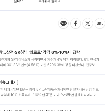
슬퍼요
추가취재 원해요
감…삼전·SK하닉 '와르르' 각각 6%·10%대 급락
삼성전자와 SK하이닉스가 급락하면서 지수가 4% 넘게 하락했다. 6일 한국거
비 301.88포인트(4.58%) 내린 6296.38에 장을 마감했다. 전장보다
스피는 장중 한때 6550.94까지 오르기도 했으나 6238.32까지 밀리기도 했
[이슈크래커]
 전액 비과세일반 ISA는 최장 5년…손익통산·과세이연 단절미사용 납입 한도
납입액 10% 소득공제…“10% 환급”은 아냐 “오랫동안 운용하라더니 이제
 ‘만능 절세 통장’으로 불리는 개인종합자산관리계좌(ISA)가 두 갈래로 개