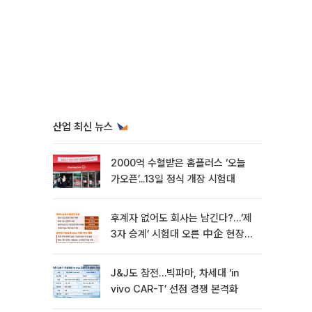
산업 최신 뉴스
2000억 수혈받은 홈플러스 ‘오늘
가오픈’...13일 정식 개장 시험대
후계자 없어도 회사는 남긴다?…‘제
3자 승계’ 시험대 오른 中企 현장
[기업승계 대전환]
J&J도 참전…빅파마, 차세대 ‘in
vivo CAR-T’ 선점 경쟁 본격화