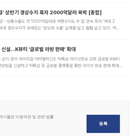
' 상반기 경상수지 흑자 2000억달러 육박 [종합]
급'⋯상품수출도 첫 1000억달러대 여행수지도 두 달 연속 흑자 '역대 2
국내 경상수지가 유례없는 '반도체 수출' 날개를 달고 훨훨 날고 있다. 역대
경상수지 뿐 아니라 상반기 경상수지 흑자도 2000억달러에 근접하며 사상 최
신설…K뷰티 ‘글로벌 라방 판매’ 확대
터 손익 관리 에이피알·닥터멜락신도 틱톡샵 라이브방송 강화 글로벌 K뷰티
담팀을 신설하고 틱톡샵 등 글로벌 플랫폼을 통한 라이브 방송 판매 확대에
급하는 데서 한발 더 나아가 방송 기획과 상품 구성, 출연자 섭외, 손익