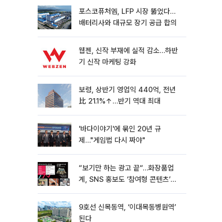
포스코퓨처엠, LFP 시장 뚫었다…
배터리사와 대규모 장기 공급 합의
웹젠, 신작 부재에 실적 감소…하반
기 신작 마케팅 강화
보령, 상반기 영업익 440억, 전년
比 21.1%↑…반기 역대 최대
'바다이야기'에 묶인 20년 규
제…"게임법 다시 짜야"
“보기만 하는 광고 끝“…화장품업
계, SNS 홍보도 ‘참여형 콘텐츠’로
변모[K뷰티 라방戰]
9호선 신목동역, ‘이대목동병원역’
된다