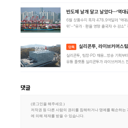
반도체 날개 달고 날았다⋯'역대급
6월 상품수지 흑자 478.9억달러 '역대
위'⋯"유가ㆍ환율 영향 출국자 수 감소" 
급 수출 호조가 매달 이어지면서 6월 
대 기
실리콘투, 라이브커머스팀 
단독
실리콘투, 팀장·PD 채용…방송 기획부
유통 플랫폼 실리콘투가 라이브커머스 전
나섰다. 국내 화장품을 해외 유통망에 공
댓글