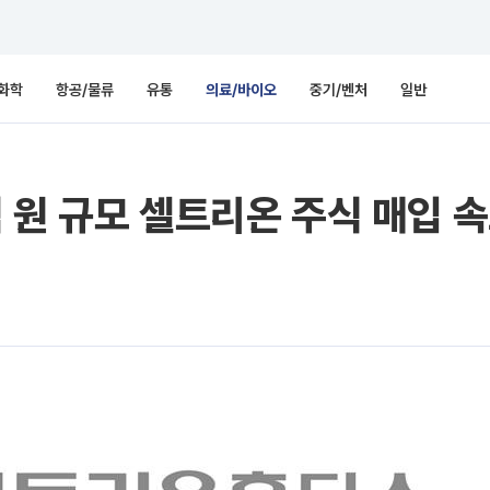
화학
항공/물류
유통
의료/바이오
중기/벤처
일반
 원 규모 셀트리온 주식 매입 