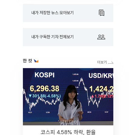
내가 저장한 뉴스 모아보기
내가 구독한 기자 전체보기
한 컷
코스피 4.58% 하락, 환율