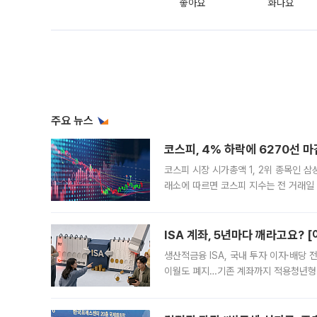
좋아요
화나요
주요 뉴스
코스피, 4% 하락에 6270선 마
코스피 시장 시가총액 1, 2위 종목인 
래소에 따르면 코스피 지수는 전 거래일 대
1.81% 내린 6478.75에 출발한 코
다. 이날 오전
ISA 계좌, 5년마다 깨라고요? 
생산적금융 ISA, 국내 투자 이자·배당
이월도 폐지…기존 계좌까지 적용청년형 
는 5년마다 계좌를 해지하라는 건가요?”
편을