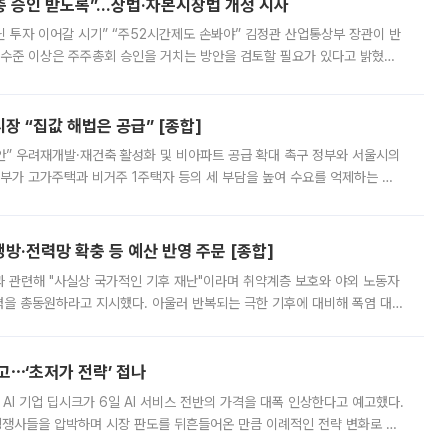
주총 승인 받도록”…상법·자본시장법 개정 시사
닌 투자 이어갈 시기” “주52시간제도 손봐야” 김정관 산업통상부 장관이 반
 수준 이상은 주주총회 승인을 거치는 방안을 검토할 필요가 있다고 밝혔다.
배구조와 주주권 강화 논의가 이어지는 가운데, 핵심 연구인력에 대한
 “집값 해법은 공급” [종합]
안” 우려재개발·재건축 활성화 및 비아파트 공급 확대 촉구 정부와 서울시의
정부가 고가주택과 비거주 1주택자 등의 세 부담을 높여 수요를 억제하는 카
키울 것이라며 세금이 아닌 공급이 근본적인 처방이라고 전면 반박했다.
방·전력망 확충 등 예산 반영 주문 [종합]
과 관련해 "사실상 국가적인 기후 재난"이라며 취약계층 보호와 야외 노동자
정력을 총동원하라고 지시했다. 아울러 반복되는 극한 기후에 대비해 폭염 대응
영하는 방안도 검토하라고 주문했다. 이 대통령은 이날 폭염·가뭄 대
예고⋯‘초저가 전략’ 접나
 AI 기업 딥시크가 6일 AI 서비스 전반의 가격을 대폭 인상한다고 예고했다.
 경쟁사들을 압박하며 시장 판도를 뒤흔들어온 만큼 이례적인 전략 변화로 평
 이날 공지를 통해 구체적인 인상 폭은 공개하지 않았지만 상당한 수