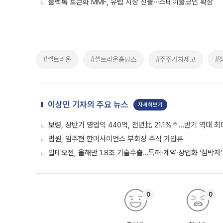
블랙록 토큰화 MMF, 유럽 시장 진출∙∙∙스테이블코인 확장
#셀트리온
#셀트리온홀딩스
#주주가치제고
#
이상민 기자의 주요 뉴스
자세히보기
보령, 상반기 영업익 440억, 전년比 21.1%↑…반기 역대 최
법원, 임주현 한미사이언스 부회장 주식 가압류
알테오젠, 올해만 1.8조 기술수출…특허·계약·상업화 ‘삼박자’
0
0