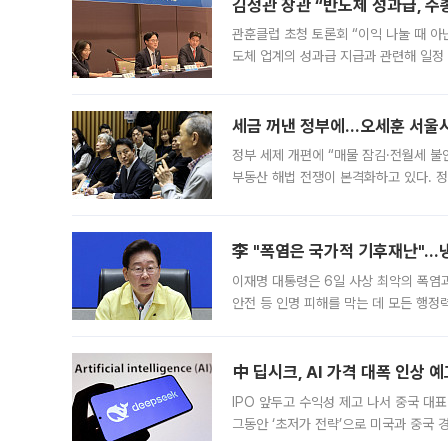
김정관 장관 “반도체 성과급, 
관훈클럽 초청 토론회 “이익 나눌 때 아
도체 업계의 성과급 지급과 관련해 일정
최근 상법·자본시장법 개정으로 기업 지
세금 꺼낸 정부에…오세훈 서울시장
정부 세제 개편에 “매물 잠김·전월세 불
부동산 해법 전쟁이 본격화하고 있다. 
드를 꺼내자 서울시는 전·월세 부담만 
李 "폭염은 국가적 기후재난"…냉
이재명 대통령은 6일 사상 최악의 폭염
안전 등 인명 피해를 막는 데 모든 행
인프라 확충 계획을 내년도 예산안에 반
中 딥시크, AI 가격 대폭 인상 
IPO 앞두고 수익성 제고 나서 중국 대표
그동안 ‘초저가 전략’으로 미국과 중국
가된다. 블룸버그통신에 따르면 딥시크는