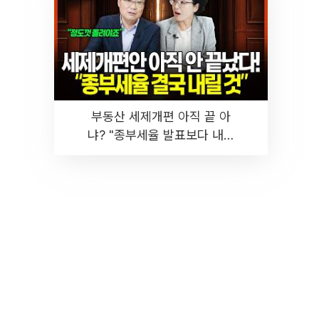
부동산 세제개편 아직 끝 아
냐? "종부세율 발표보다 내릴
것" 장기거주·양도세 전망 I 집
땅지성 I 김인만, 진미윤