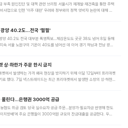
급 부족 원인진단 및 대책 관련 브리핑 서울시가 재개발·재건축을 통한 주택
비사업으로 인한 '이주 대란' 우려와 정부와의 정책 엇박자 논란에 대해 정
실장은 2031년까지 31만 가구 착공 목표에 차질이 없다는 입장이나,
·광양 40.2도…전국 '펄펄'
·광양 40.2도 전국 대부분 폭염특보…체감온도도 곳곳 38도 넘어 8일 동해
지속 서울 노원구의 기온이 40도를 넘어선 데 이어 경기 하남과 전남 광양
. 전국 대부분 지역에 폭염특보가 내려진 가운데 곳곳에서 39~40도 안팎
켓 상·하한가 주문 한시 금지
마켓에서 발생하는 가격 왜곡 현상을 방지하기 위해 이달 12일부터 프리마켓
기로 했다. 7일 넥스트레이드는 최근 프리마켓에서 발생한 소량의 상·하한
, 주문 오류로 인한 가격 급등락을 최소화하기 위한 비상 대응방안을 발표
 풀린다…은행권 3000억 공급
리·농협도 취급 검토 당국 실수요자 공급 주문…분양가·필요자금 반영해 한도
에이치방배’에 주요 은행들이 3000억원 규모의 잔금대출을 공급한다. 우리
하고 있어 향후 공급 규모가 늘어날 전망이다. 7일 금융권에 따르면 KB국