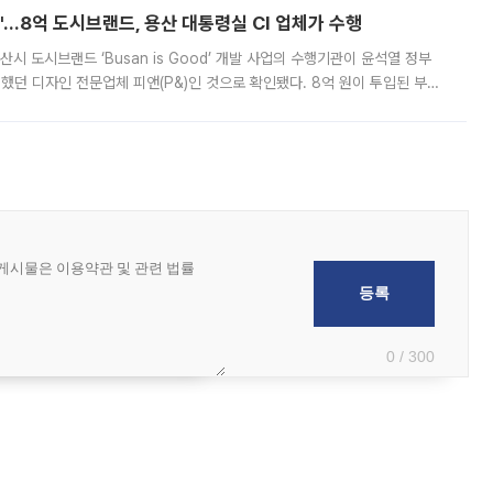
od'…8억 도시브랜드, 용산 대통령실 CI 업체가 수행
시 도시브랜드 ‘Busan is Good’ 개발 사업의 수행기관이 윤석열 정부
여했던 디자인 전문업체 피앤(P&)인 것으로 확인됐다. 8억 원이 투입된 부산
 부족과 디자인 정체성 논란에 휩싸였던 만큼, 사업 선정 과정과 결과물에
0 / 300