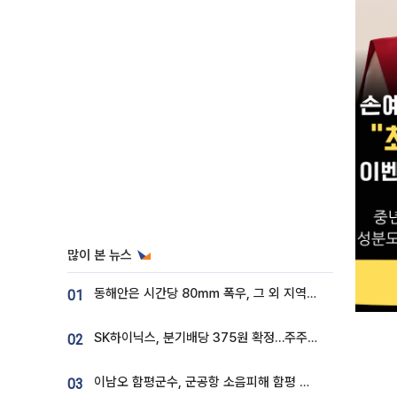
많이 본 뉴스
동해안은 시간당 80㎜ 폭우, 그 외 지역은 폭염…‘극과 극 날씨’
01
SK하이닉스, 분기배당 375원 확정…주주환원책 9월로 앞당겨 발표
02
이남오 함평군수, 군공항 소음피해 함평 보상 요구
03