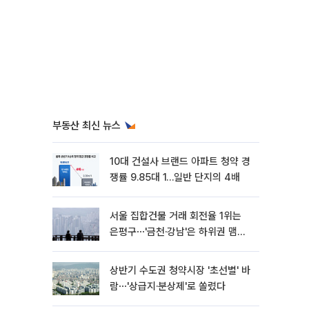
부동산 최신 뉴스
10대 건설사 브랜드 아파트 청약 경
쟁률 9.85대 1…일반 단지의 4배
서울 집합건물 거래 회전율 1위는
은평구⋯'금천·강남'은 하위권 맴돌
아
상반기 수도권 청약시장 '초선별' 바
람⋯'상급지·분상제'로 쏠렸다