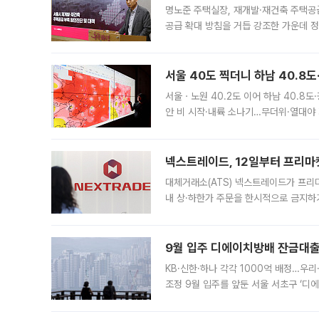
명노준 주택실장, 재개발·재건축 주택공
공급 확대 방침을 거듭 강조한 가운데 정
면 반박하고 나섰다. 명노준 서울시 주택
서울 40도 찍더니 하남 40.8도
서울ㆍ노원 40.2도 이어 하남 40.8도
안 비 시작·내륙 소나기…무더위·열대야 
에서도 40도를 웃도는 기온이 관측됐다
의 극심한
넥스트레이드, 12일부터 프리마
대체거래소(ATS) 넥스트레이드가 프리
내 상·하한가 주문을 한시적으로 금지하
가 체결 사례와 관련해 설명자료를 내고
9월 입주 디에이치방배 잔금대출
KB·신한·하나 각각 1000억 배정…우
조정 9월 입주를 앞둔 서울 서초구 ‘디
은행과 NH농협은행도 대출 취급을 검토
민은행