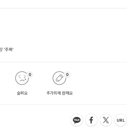
 '주목'
0
0
슬퍼요
추가취재 원해요