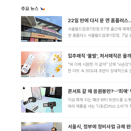
주요 뉴스
22일 만에 다시 문 연 홈플러스
서울월드컵경기장점 67명 출근해 재개점 
연 홈플러스 서울월드컵경기장점. 7일 
우유, 과일 같은 신선식품이 차근차근 자
입추매직 '불발', 처서매직은 올
“와 이제 시원한 거 같아” 단체 ‘뇌손상
한 더위 속 30도대 초반이 상대적으로
지역에 있었습니다. 7월 말에는 서풍과
콘서트 갈 때 응원봉만?⋯'최애'
지금 화제 되는 패션·뷰티 트렌드를 소개
따라 제품을 사는 '디토(Ditto) 소비
어디일까요? 아이돌 콘서트 시작을 기다
서울시, 정부에 정비사업 규제 완화