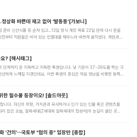
…정상화 바쁜데 재고 없어 ‘발동동’[가보니]
준비 신선식품 등 순차 입고…13일 정식 개장 목표 22일 만에 다시 문을
오전부터 직원들은 비어 있는 진열대를 채우느라 바쁘게 움직였다. 계란과
리를 잡기 시작했지만, 매장 곳곳엔 여전히 텅 빈 매대가 먼저 눈에 들어왔
까요? [해시태그]
’의 단계까지 온 지독하고 지독한 폭염입니다. 낮 기온이 37~39도를 찍는 극
 선선하게 느껴질 지경인데요. 이번 폭염의 중심은 처음 영남을 비롯한 동쪽
 북서풍이 산맥을 넘어 영남 쪽으로 내려오면서 뜨겁고 건조해졌는데요.
 위한 필수품 등장이오! [솔드아웃]
합니다. 자신의 취향, 가치관과 유사하거나 인기 있는 인물 혹은 콘텐츠를
'가 자리 잡은 오늘, 잘파세대(Z세대와 알파세대의 합성어)의 눈길이 쏠린 곳은
리는 공연장. 응원봉만큼이나 눈에 띄는 게 있습니다. 공연이 시작되기
 '건의'⋯국토부 "협의 중" 입장만 [종합]