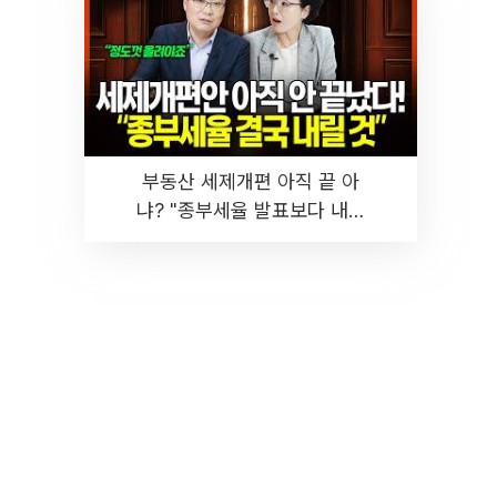
부동산 세제개편 아직 끝 아
냐? "종부세율 발표보다 내릴
것" 장기거주·양도세 전망 I 집
땅지성 I 김인만, 진미윤