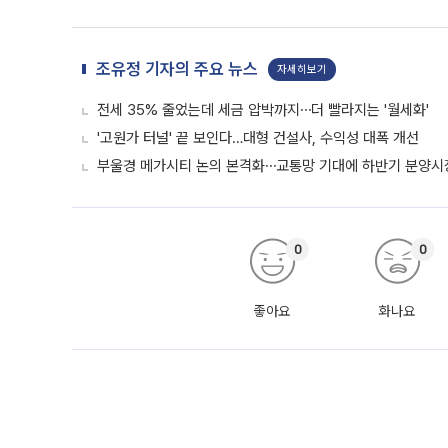
조유정 기자의 주요 뉴스
자세히보기
전세 35% 줄었는데 세금 압박까지⋯더 빨라지는 '월세화'
'고원가 터널' 끝 보인다…대형 건설사, 수익성 대폭 개선
부울경 메가시티 논의 본격화⋯교통망 기대에 하반기 분양시장
0
0
좋아요
화나요