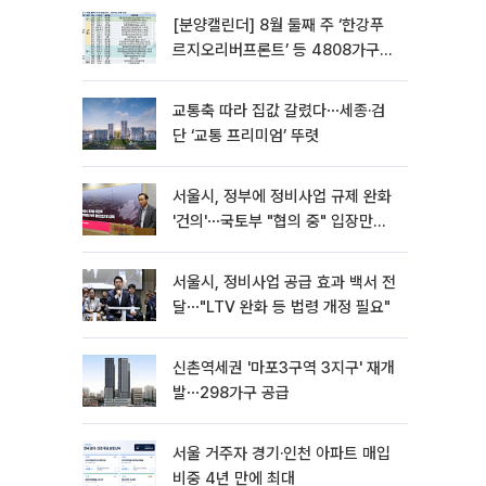
[분양캘린더] 8월 둘째 주 ‘한강푸
르지오리버프론트’ 등 4808가구
분양
교통축 따라 집값 갈렸다⋯세종·검
단 ‘교통 프리미엄’ 뚜렷
서울시, 정부에 정비사업 규제 완화
'건의'⋯국토부 "협의 중" 입장만
[종합]
서울시, 정비사업 공급 효과 백서 전
달⋯"LTV 완화 등 법령 개정 필요"
신촌역세권 '마포3구역 3지구' 재개
발⋯298가구 공급
서울 거주자 경기·인천 아파트 매입
비중 4년 만에 최대