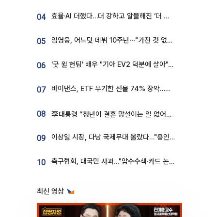
효율·AI 더했다…더 강하고 알뜰해진 ‘더 뉴 그랜저 하이브리드’ [ET의 모빌리티]
04
임영웅, 어느덧 데뷔 10주년⋯"가진 것 없던 시절, 내 앞엔 20명의 팬뿐"
05
'굿 윌 헌팅' 배우 "기아 EV2 덕분에 살아"…교통사고 후 안전성 극찬
06
바이낸스, ETF 무기한 선물 74% 장악…한국 레버리지 ETF 거래 급증 [e가상자산]
07
08
李대통령 “청년이 결혼 망설이는 일 없어야...제도상 불이익 조사”
이상일 시장, 다낭 국제무대 올랐다…"용인, 세계 최대 반도체 도시 된다"
09
축구협회, 대국민 사과…"압수수색·카드 논란 사죄, 강도 높은 쇄신"
10
최신 영상