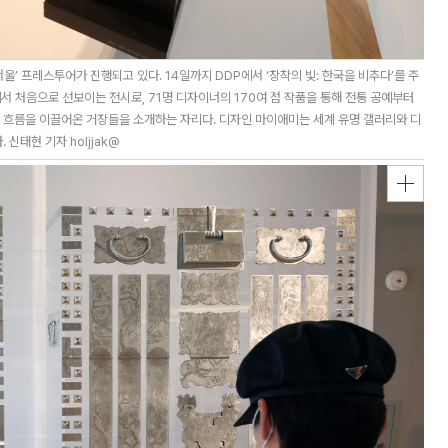
울’ 프레스투어가 진행되고 있다. 14일까지 DDP에서 ‘창착의 빛: 한국을 비추다’를 주
서 처음으로 선보이는 전시로, 71명 디자이너의 170여 점 작품을 통해 전통 공예부터
흐름을 이끌어온 거장들을 소개하는 자리다. 디자인 마이애미는 세계 유명 갤러리와 디
신태현 기자 holjjak@