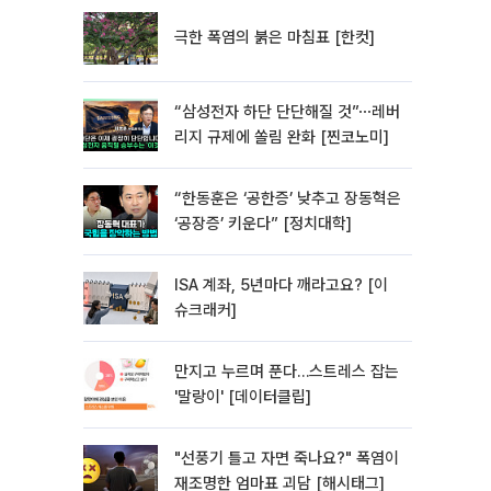
극한 폭염의 붉은 마침표 [한컷]
“삼성전자 하단 단단해질 것”⋯레버
리지 규제에 쏠림 완화 [찐코노미]
“한동훈은 ‘공한증’ 낮추고 장동혁은
‘공장증’ 키운다” [정치대학]
ISA 계좌, 5년마다 깨라고요? [이
슈크래커]
만지고 누르며 푼다…스트레스 잡는
'말랑이' [데이터클립]
"선풍기 틀고 자면 죽나요?" 폭염이
재조명한 엄마표 괴담 [해시태그]