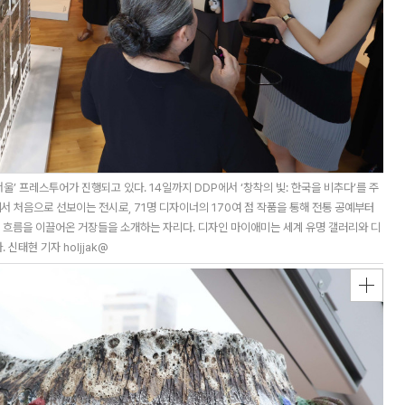
울’ 프레스투어가 진행되고 있다. 14일까지 DDP에서 ‘창착의 빛: 한국을 비추다’를 주
서 처음으로 선보이는 전시로, 71명 디자이너의 170여 점 작품을 통해 전통 공예부터
흐름을 이끌어온 거장들을 소개하는 자리다. 디자인 마이애미는 세계 유명 갤러리와 디
신태현 기자 holjjak@