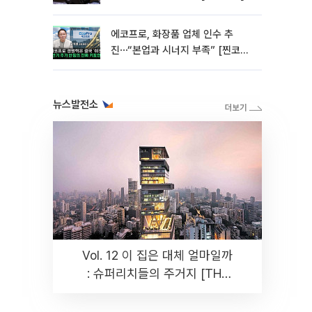
에코프로, 화장품 업체 인수 추
진⋯“본업과 시너지 부족” [찐코노
미]
뉴스발전소
Vol. 12 이 집은 대체 얼마일까
: 슈퍼리치들의 주거지 [THE
RARE]