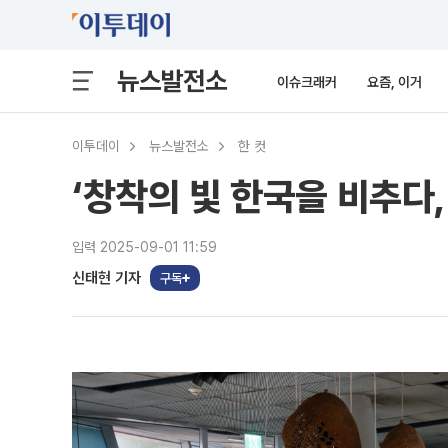
뉴스발전소
이슈크래커
요즘, 이거
이투데이
뉴스발전소
한 컷
‘창착의 빛 한국을 비추다,
입력 2025-09-01 11:59
신태현 기자
구독