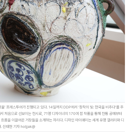
울’ 프레스투어가 진행되고 있다. 14일까지 DDP에서 ‘창착의 빛: 한국을 비추다’를 주
서 처음으로 선보이는 전시로, 71명 디자이너의 170여 점 작품을 통해 전통 공예부터
흐름을 이끌어온 거장들을 소개하는 자리다. 디자인 마이애미는 세계 유명 갤러리와 디
신태현 기자 holjjak@