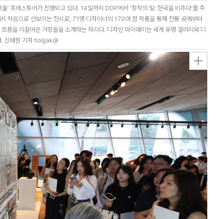
울’ 프레스투어가 진행되고 있다. 14일까지 DDP에서 ‘창착의 빛: 한국을 비추다’를 주
서 처음으로 선보이는 전시로, 71명 디자이너의 170여 점 작품을 통해 전통 공예부터
흐름을 이끌어온 거장들을 소개하는 자리다. 디자인 마이애미는 세계 유명 갤러리와 디
신태현 기자 holjjak@