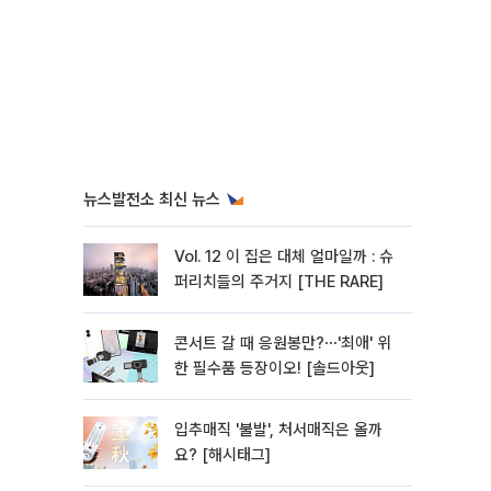
뉴스발전소 최신 뉴스
Vol. 12 이 집은 대체 얼마일까 : 슈
퍼리치들의 주거지 [THE RARE]
콘서트 갈 때 응원봉만?⋯'최애' 위
한 필수품 등장이오! [솔드아웃]
입추매직 '불발', 처서매직은 올까
요? [해시태그]