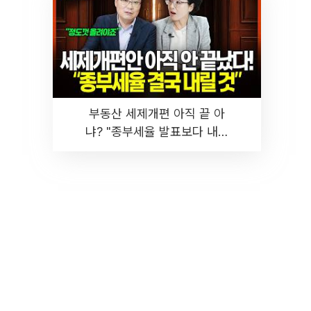
부동산 세제개편 아직 끝 아
냐? "종부세율 발표보다 내릴
것" 장기거주·양도세 전망 I 집
땅지성 I 김인만, 진미윤