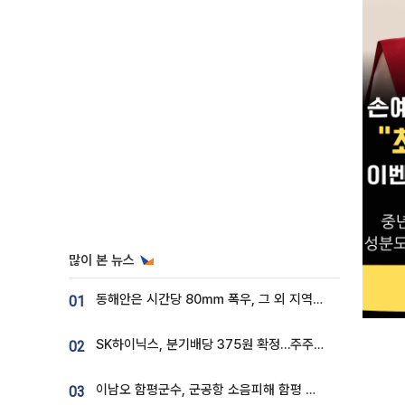
많이 본 뉴스
동해안은 시간당 80㎜ 폭우, 그 외 지역은 폭염…‘극과 극 날씨’
01
SK하이닉스, 분기배당 375원 확정…주주환원책 9월로 앞당겨 발표
02
이남오 함평군수, 군공항 소음피해 함평 보상 요구
03