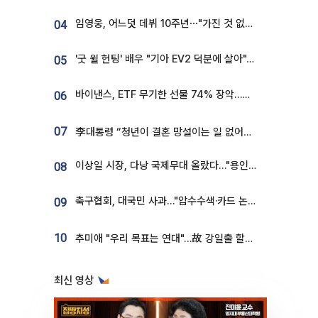
임영웅, 어느덧 데뷔 10주년⋯"가진 것 없던 시절, 내 앞엔 20명의 팬뿐"
04
'굿 윌 헌팅' 배우 "기아 EV2 덕분에 살아"…교통사고 후 안전성 극찬
05
바이낸스, ETF 무기한 선물 74% 장악…한국 레버리지 ETF 거래 급증 [e가상자산]
06
07
李대통령 “청년이 결혼 망설이는 일 없어야...제도상 불이익 조사”
이상일 시장, 다낭 국제무대 올랐다…"용인, 세계 최대 반도체 도시 된다"
08
축구협회, 대국민 사과…"압수수색·카드 논란 사죄, 강도 높은 쇄신"
09
10
추미애 "우리 목표는 연대"…故 강일출 할머니 흉상 제막
최신 영상