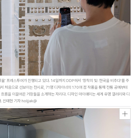
울’ 프레스투어가 진행되고 있다. 14일까지 DDP에서 ‘창착의 빛: 한국을 비추다’를 주
서 처음으로 선보이는 전시로, 71명 디자이너의 170여 점 작품을 통해 전통 공예부터
흐름을 이끌어온 거장들을 소개하는 자리다. 디자인 마이애미는 세계 유명 갤러리와 디
신태현 기자 holjjak@