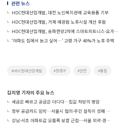
관련 뉴스
HDC현대산업개발, 대전 노인복지관에 교육용품 기부
HDC현대산업개발, 거제 애광원 노후시설 개선 후원
HDC현대산업개발, 송파한양2차에 스마트피트니스·요가 등 제공
‘아파도 집에서 늙고 싶어…’ 고령 가구 40%가 노후 주택
#HDC현대산업개발
#정경구
#안전
#품질
김지영 기자의 주요 뉴스
세금은 빠르고 공급은 더디다…집값 처방의 명암
정부 공급카드 임박…서울시 협의·주민 설득이 성패 가른다
강남·서초 아파트값 오름폭 보합 근접⋯서울 외곽·경기 남부 중심 매수세