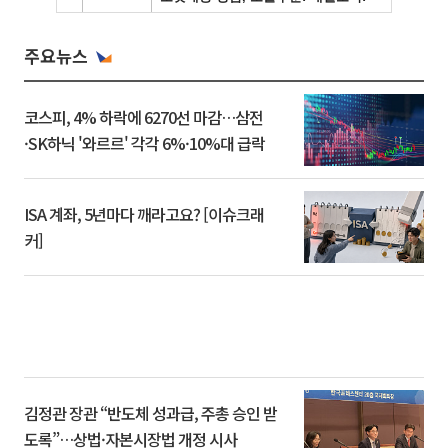
주요뉴스
코스피, 4% 하락에 6270선 마감…삼전
·SK하닉 '와르르' 각각 6%·10%대 급락
ISA 계좌, 5년마다 깨라고요? [이슈크래
커]
김정관 장관 “반도체 성과급, 주총 승인 받
도록”…상법·자본시장법 개정 시사