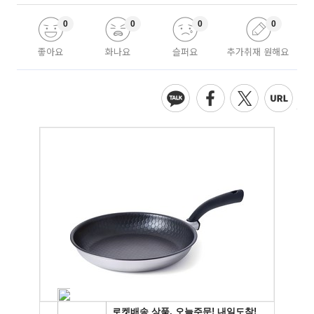
0
0
0
0
좋아요
화나요
슬퍼요
추가취재 원해요