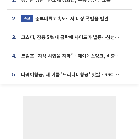
1.
중부내륙고속도로서 미상 폭발물 발견
속보
2.
코스피, 장중 5%대 급락에 사이드카 발동…삼성·SK 동반 폭락
3.
트럼프 “자석 사업을 하라”…제이에스링크, 비중국 영구자석 공급망 구축 속도
4.
티웨이항공, 새 이름 '트리니티항공' 첫발…SSC 전략 본격화
5.