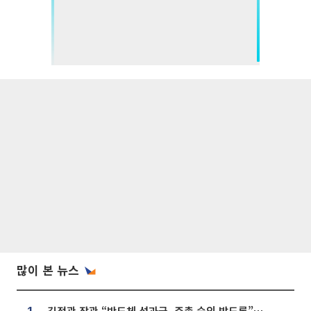
많이 본 뉴스
김정관 장관 “반도체 성과급, 주총 승인 받도록”…상법·자본시장법 개정 시사