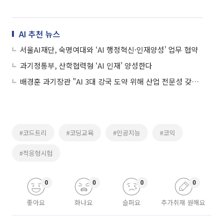
AI 추천 뉴스
서울AI재단, 숙명여대와 ‘AI 행정혁신·인재양성’ 업무 협약
과기정통부, 산학협력형 ‘AI 인재’ 양성한다
배경훈 과기장관 "AI 3대 강국 도약 위해 산업 전문성 갖춘 융합 인재 절실"
#코드트리
#코딩교육
#인공지능
#코익
#적응형시험
0
0
0
0
좋아요
화나요
슬퍼요
추가취재 원해요