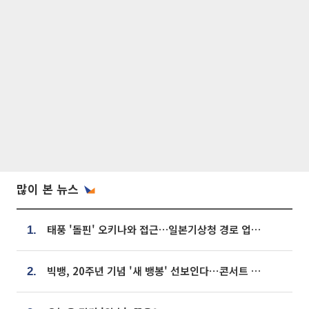
많이 본 뉴스
태풍 '돌핀' 오키나와 접근…일본기상청 경로 업데이트
1.
빅뱅, 20주년 기념 '새 뱅봉' 선보인다⋯콘서트 앞두고 팝업 개최
2.