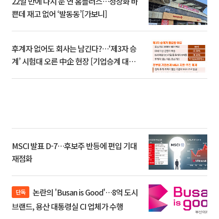
22일 만에 다시 문 연 홈플러스…정상화 바
쁜데 재고 없어 ‘발동동’[가보니]
후계자 없어도 회사는 남긴다?…‘제3자 승
계’ 시험대 오른 中企 현장 [기업승계 대전
환]
MSCI 발표 D-7…후보주 반등에 편입 기대
재점화
논란의 'Busan is Good'…8억 도시
단독
브랜드, 용산 대통령실 CI 업체가 수행