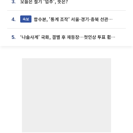
오늘은 절기 '입추', 뜻은?
3.
합수본, '통계 조작' 서울·경기·충북 선관위 등 추가 압수수색
속보
4.
‘나솔사계’ 국화, 결별 후 재등장⋯첫인상 투표 휩쓸고 ‘인기녀’ 등극
5.