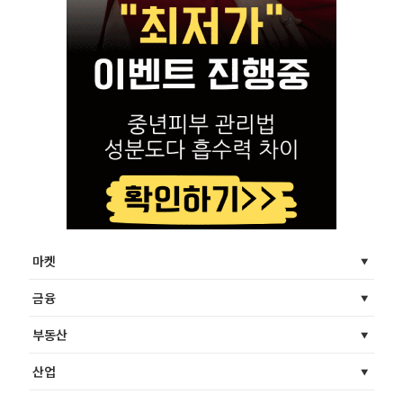
마켓
금융
부동산
산업