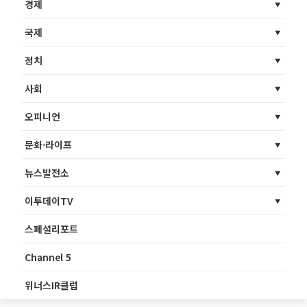
경제
국제
정치
사회
오피니언
문화·라이프
뉴스발전소
이투데이TV
스페셜리포트
Channel 5
위너스IR클럽