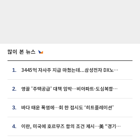
많이 본 뉴스
3445억 자사주 지급 마쳤는데...삼성전자 DX노조, 뒤늦은 '떼쓰기 집회'
1.
영끌 '주택공급' 대책 임박⋯비아파트·도심복합까지 총동원
2.
바다 태운 폭염에…회 한 접시도 ‘히트플레이션’
3.
이란, 미국에 호르무즈 합의 조건 제시…美 “경기 아직 안 끝나” [종합]
4.