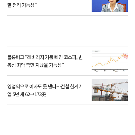
말 정리 가능성”
블룸버그 “레버리지 거품 빠진 코스피, 변
동성 최악 국면 지났을 가능성”
영업익으로 이자도 못 낸다…건설 한계기
업 5년 새 62→173곳