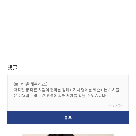
댓글
0 / 300