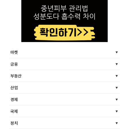
마켓
금융
부동산
산업
경제
국제
정치