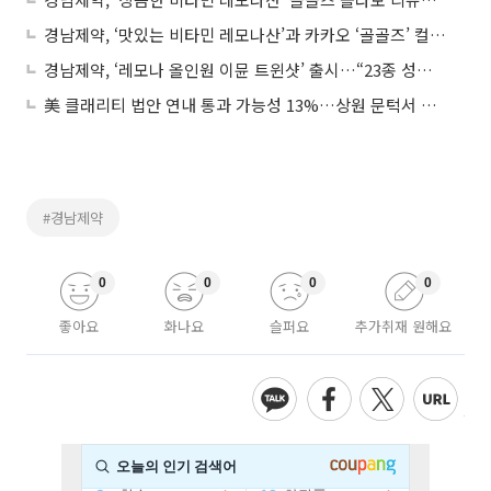
경남제약, ‘맛있는 비타민 레모나산’과 카카오 ‘골골즈’ 컬래버 리뉴얼 출시
경남제약, ‘레모나 올인원 이뮨 트윈샷’ 출시…“23종 성분 한병에”
美 클래리티 법안 연내 통과 가능성 13%…상원 문턱서 제동
#경남제약
0
0
0
0
좋아요
화나요
슬퍼요
추가취재 원해요