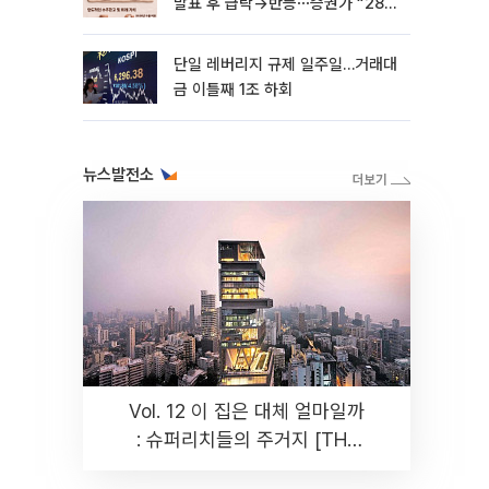
발표 후 급락→반등⋯증권가 “28년
까지 튼튼”
단일 레버리지 규제 일주일…거래대
금 이틀째 1조 하회
뉴스발전소
Vol. 12 이 집은 대체 얼마일까
: 슈퍼리치들의 주거지 [THE
RARE]