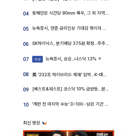
동해안은 시간당 80㎜ 폭우, 그 외 지역은 폭염…‘극과 극 날씨’
04
뉴욕증시, 연준 금리인상 기대감 꺾이자 상승...S&P500 사상 최고치 [종합]
05
SK하이닉스, 분기배당 375원 확정…주주환원책 9월로 앞당겨 발표
06
뉴욕증시, 상승...나스닥 1.3% ↑
07
속보
08
美 ‘232조 하이브리드 제재’ 임박…K-태양광, 불확실성 털고 날개 다나
[베스트&워스트] 코스닥 10% 급반등…본느, 최대주주 변경 기대에 270% 폭등
09
'개편 전 마지막 수능' D-100⋯남은 기간 성적 올릴 전략은
10
최신 영상