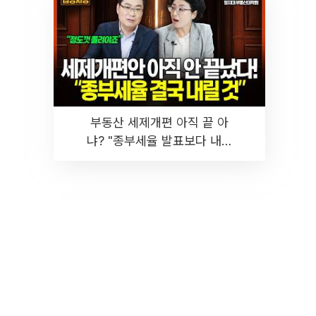
부동산 세제개편 아직 끝 아
냐? "종부세율 발표보다 내릴
것" 장기거주·양도세 전망 I 집
땅지성 I 김인만, 진미윤