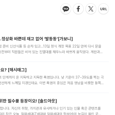
…정상화 바쁜데 재고 없어 ‘발동동’[가보니]
준비 신선식품 등 순차 입고…13일 정식 개장 목표 22일 만에 다시 문을
오전부터 직원들은 비어 있는 진열대를 채우느라 바쁘게 움직였다. 계란과
리를 잡기 시작했지만, 매장 곳곳엔 여전히 텅 빈 매대가 먼저 눈에 들어왔
까요? [해시태그]
’의 단계까지 온 지독하고 지독한 폭염입니다. 낮 기온이 37~39도를 찍는 극
 선선하게 느껴질 지경인데요. 이번 폭염의 중심은 처음 영남을 비롯한 동쪽
 북서풍이 산맥을 넘어 영남 쪽으로 내려오면서 뜨겁고 건조해졌는데요.
 위한 필수품 등장이오! [솔드아웃]
합니다. 자신의 취향, 가치관과 유사하거나 인기 있는 인물 혹은 콘텐츠를
'가 자리 잡은 오늘, 잘파세대(Z세대와 알파세대의 합성어)의 눈길이 쏠린 곳은