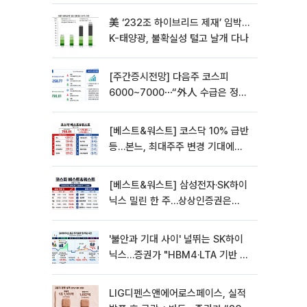
美 ‘232조 하이브리드 제재’ 임박…
K-태양광, 불확실성 털고 날개 다나
[주간증시전망] 다음주 코스피
6000~7000⋯“外人 수급은 정책
이 변수”
[베스트&워스트] 코스닥 10% 급반
등…본느, 최대주주 변경 기대에
270% 폭등
[베스트&워스트] 삼성전자·SK하이
닉스 밀린 한 주…상상인증권은
85% 급등
'불안과 기대 사이' 널뛰는 SK하이
닉스…증권가 "HBM4·LTA 기반 펀
터멘털 견고"
LIG디펜스앤에어로스페이스, 실적