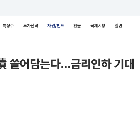
특징주
투자전략
채권/펀드
환율
국제시황
일반
립債 쓸어담는다…금리인하 기대