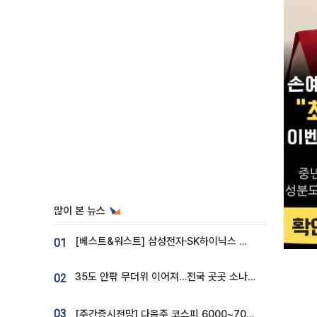
많이 본 뉴스
[베스트&워스트] 삼성전자·SK하이닉스 밀린 한 주…상상인증권은 85% 급등
01
35도 안팎 무더위 이어져…전국 곳곳 소나기 [오늘 날씨]
02
03
[주간증시전망] 다음주 코스피 6000~7000⋯“外人 수급은 정책이 변수”