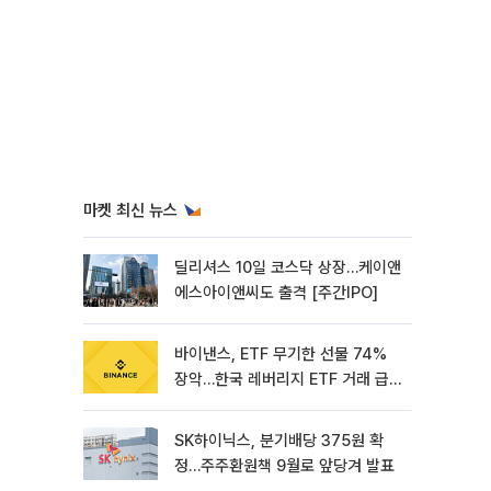
마켓 최신 뉴스
딜리셔스 10일 코스닥 상장…케이앤
에스아이앤씨도 출격 [주간IPO]
바이낸스, ETF 무기한 선물 74%
장악…한국 레버리지 ETF 거래 급
증 [e가상자산]
SK하이닉스, 분기배당 375원 확
정…주주환원책 9월로 앞당겨 발표