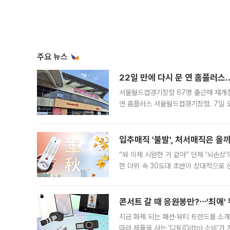
주요 뉴스
22일 만에 다시 문 연 홈플러스
서울월드컵경기장점 67명 출근해 재개점 
연 홈플러스 서울월드컵경기장점. 7일 
우유, 과일 같은 신선식품이 차근차근 자
입추매직 '불발', 처서매직은 올
“와 이제 시원한 거 같아” 단체 ‘뇌손상
한 더위 속 30도대 초반이 상대적으로
지역에 있었습니다. 7월 말에는 서풍과
콘서트 갈 때 응원봉만?⋯'최애'
지금 화제 되는 패션·뷰티 트렌드를 소개
따라 제품을 사는 '디토(Ditto) 소비