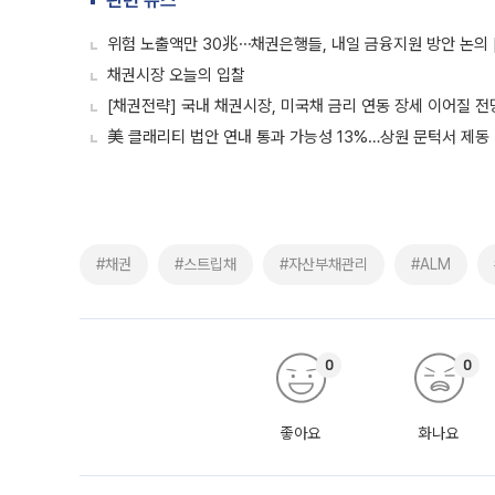
관련 뉴스
위험 노출액만 30兆⋯채권은행들, 내일 금융지원 방안 논의 
채권시장 오늘의 입찰
[채권전략] 국내 채권시장, 미국채 금리 연동 장세 이어질 전
美 클래리티 법안 연내 통과 가능성 13%…상원 문턱서 제동
#채권
#스트립채
#자산부채관리
#ALM
0
0
좋아요
화나요