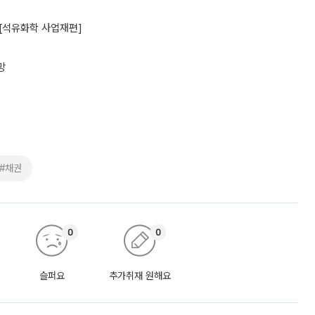
[석유화학 사업재편]
망
#채권
0
0
슬퍼요
추가취재 원해요